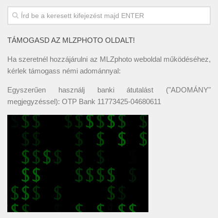
TÁMOGASD AZ MLZPHOTO OLDALT!
Ha szeretnél hozzájárulni az MLZphoto weboldal működéséhez,
kérlek támogass némi adománnyal:
Egyszerűen használj banki átutalást ("ADOMÁNY"
megjegyzéssel): OTP Bank 11773425-04680611