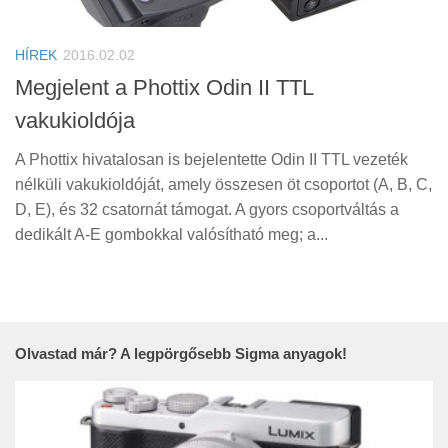
Tanácsok
Érdekességek
HÍREK
2016.02.02
Helyszíni Riport
Megjelent a Phottix Odin II TTL
vakukioldója
E-BB
A Phottix hivatalosan is bejelentette Odin II TTL vezeték
nélküli vakukioldóját, amely összesen öt csoportot (A, B, C,
D, E), és 32 csatornát támogat. A gyors csoportváltás a
dedikált A-E gombokkal valósítható meg; a...
Olvastad már? A legpörgősebb Sigma anyagok!