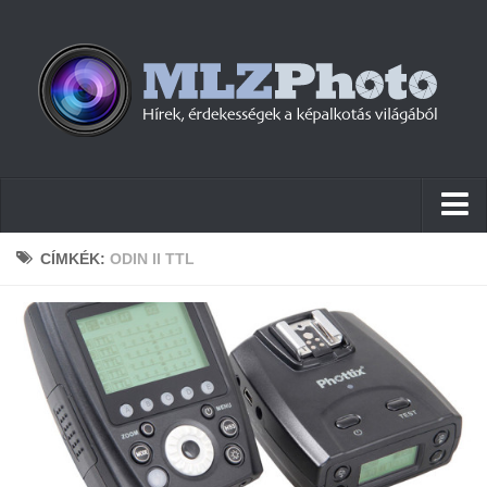
Hírek
CÍMKÉK:
ODIN II TTL
Pletykák
Cikkek
Szoftver
Firmware
Tudástár