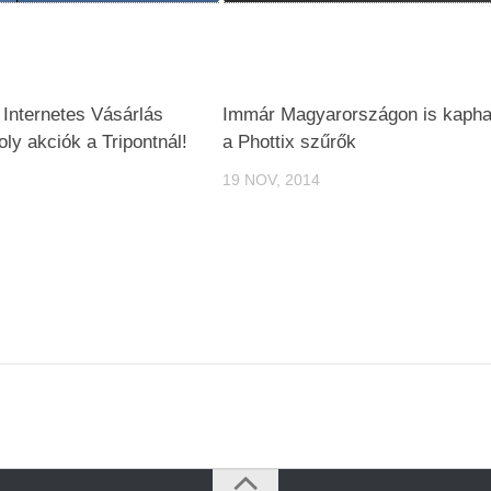
 Internetes Vásárlás
Immár Magyarországon is kapha
ly akciók a Tripontnál!
a Phottix szűrők
19 NOV, 2014