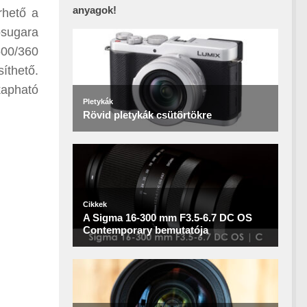
anyagok!
rhető a
ósugara
500/360
síthető.
kapható