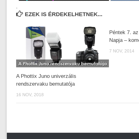
.
EZEK IS ÉRDEKELHETNEK...
Péntek 7. az
Napja – komo
7 NOV, 2014
A Phottix Juno univerzális
rendszervaku bemutatója
16 NOV, 2018