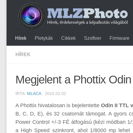
Hírek
Pletykák
Cikkek
Szoftver
Firmware
HÍREK
Megjelent a Phottix Odin
ÍRTA:
MLACA
· 2016.02.02
A Phottix hivatalosan is bejelentette
Odin II TTL 
B, C, D, E), és 32 csatornát támogat. A gyors c
Power Control +/-3 FÉ átfogású (kézi módban 1/1-1
a High Speed szinkront, ahol 1/8000 mp lehet