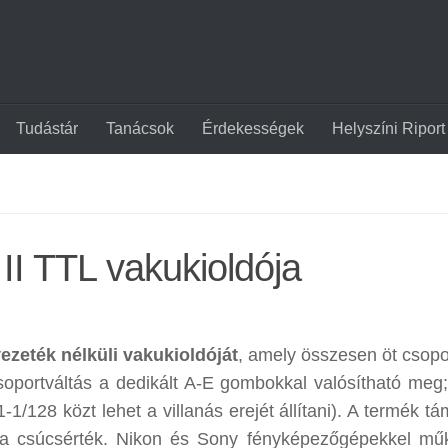
Tudástár
Tanácsok
Érdekességek
Helyszíni Riport
 II TTL vakukioldója
vezeték nélküli vakukioldóját
, amely összesen öt csopor
soportváltás a dedikált A-E gombokkal valósítható meg
/128 közt lehet a villanás erejét állítani). A termék tá
 a csúcsérték. Nikon és Sony fényképezőgépekkel mű