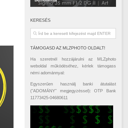
KERESÉS
TÁMOGASD AZ MLZPHOTO OLDALT!
Ha szeretnél hozzájárulni az MLZphoto
weboldal működéséhez, kérlek támogass
némi adománnyal:
Egyszerűen használj banki átutalást
("ADOMÁNY" megjegyzéssel): OTP Bank
11773425-04680611