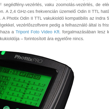
F segédfény-vezérlés, vaku zoomolás-vezérlés, de elé
en. A 2,4 GHz-ces frekvencián üzemelő Odin II TTL hat
. A Photix Odin II TTL vakukioldó kompatibilis az Indra 
égekkel, vezérlőszoftvere pedig a felhasználó által is fris
dehaza a
Tripont Foto Video Kft.
forgalmazásában lesz 
kukioldója – forintosított ára egyelőre nincs.