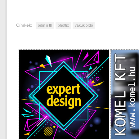
Címkék:
odin ii ttl
phottix
vakukioldó