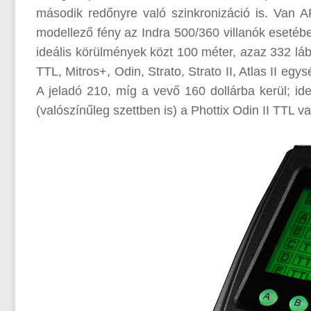
második redőnyre való szinkronizáció is. Van A
modellező fény az Indra 500/360 villanók esetéb
ideális körülmények közt 100 méter, azaz 332 láb
TTL, Mitros+, Odin, Strato, Strato II, Atlas II egys
A jeladó 210, míg a vevő 160 dollárba kerül; i
(valószínűleg szettben is) a Phottix Odin II TTL va