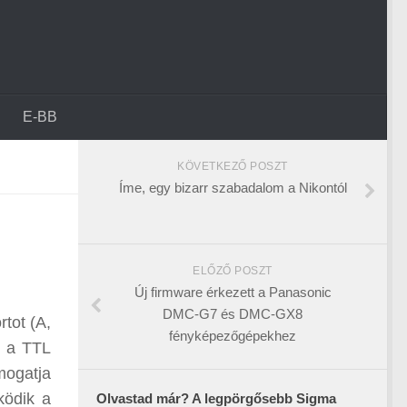
E-BB
KÖVETKEZŐ POSZT
Íme, egy bizarr szabadalom a Nikontól
ELŐZŐ POSZT
Új firmware érkezett a Panasonic
DMC-G7 és DMC-GX8
tot (A,
fényképezőgépekhez
; a TTL
mogatja
ködik a
Olvastad már? A legpörgősebb Sigma