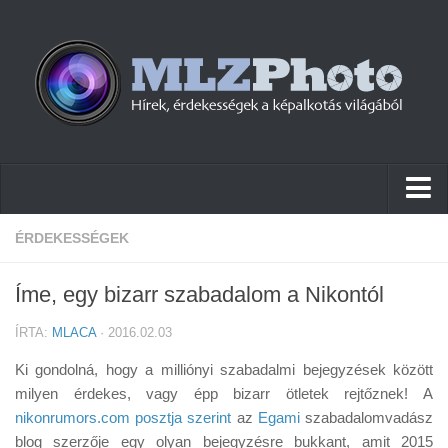
Hírek
ÉRDEKESSÉGEK
Pletykák
Íme, egy bizarr szabadalom a Nikontól
Cikkek
ÍRTA:
MLACA
· 2016.02.03
Szoftver
Ki gondolná, hogy a milliónyi szabadalmi bejegyzések között
Firmware
milyen érdekes, vagy épp bizarr ötletek rejtőznek! A
nikonrumors.com posztja szerint
Tudástár
az
Egami
szabadalomvadász
blog szerzője egy olyan bejegyzésre bukkant, amit 2015