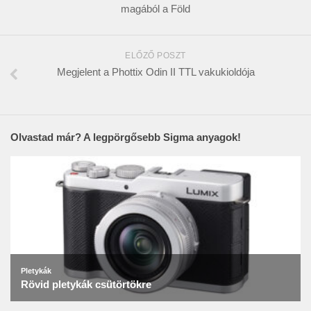
magából a Föld
ELŐZŐ POSZT
Megjelent a Phottix Odin II TTL vakukioldója
Olvastad már? A legpörgősebb Sigma anyagok!