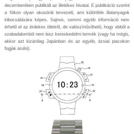
Tanácsok
decemberében publikált az illetékes hivatal. E publikáció szerint
a Nikon olyan okosórát tervezett, ami különféle illatanyagok
Érdekességek
kibocsátására képes. Sajnos, semmi egyéb információ nem
Helyszíni Riport
érhető el az érdekes ötletről, de valószínűsíthető, hogy ebből a
szabadalomból nem lesz kereskedelmi termék (vagy ha mégis,
E-BB
akkor azt kizárólag Japánban és az egyéb, ázsiai piacokon
fogják árulni).