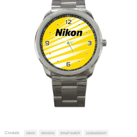
Címkék:
nikon
okosóra
smart watch
szabadalom