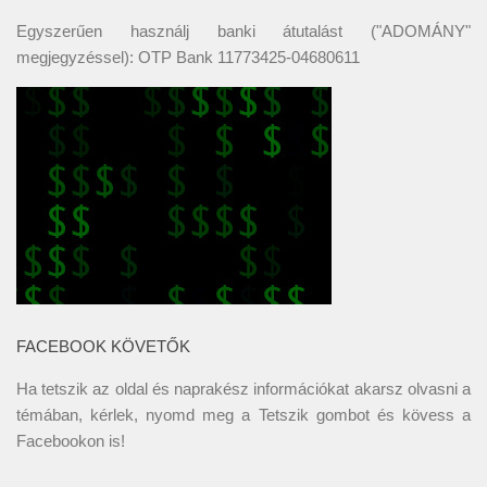
Egyszerűen használj banki átutalást ("ADOMÁNY"
megjegyzéssel): OTP Bank 11773425-04680611
FACEBOOK KÖVETŐK
Ha tetszik az oldal és naprakész információkat akarsz olvasni a
témában, kérlek, nyomd meg a Tetszik gombot és kövess a
Facebookon
is!