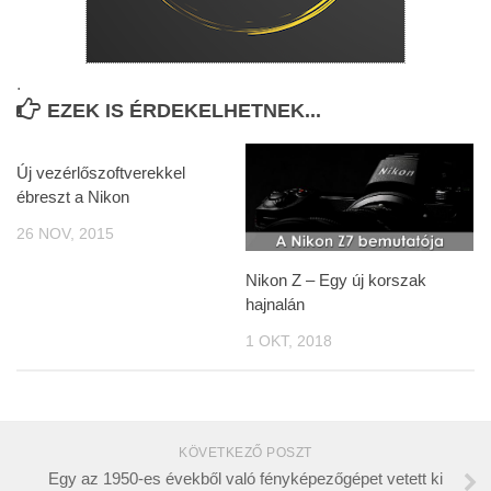
.
EZEK IS ÉRDEKELHETNEK...
Új vezérlőszoftverekkel
ébreszt a Nikon
26 NOV, 2015
Nikon Z – Egy új korszak
hajnalán
1 OKT, 2018
KÖVETKEZŐ POSZT
Egy az 1950-es évekből való fényképezőgépet vetett ki