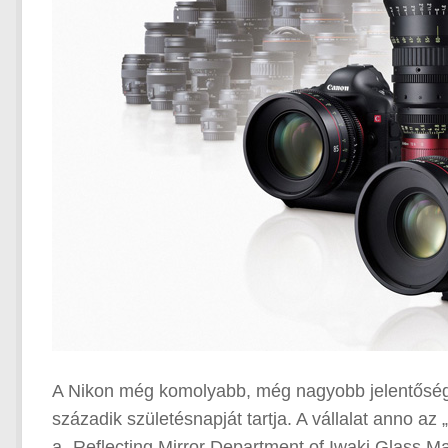
A Nikon még komolyabb, még nagyobb jelentőségű 
századik születésnapját tartja. A vállalat anno a
a „Reflecting Mirror Department of Iwaki Glass Ma