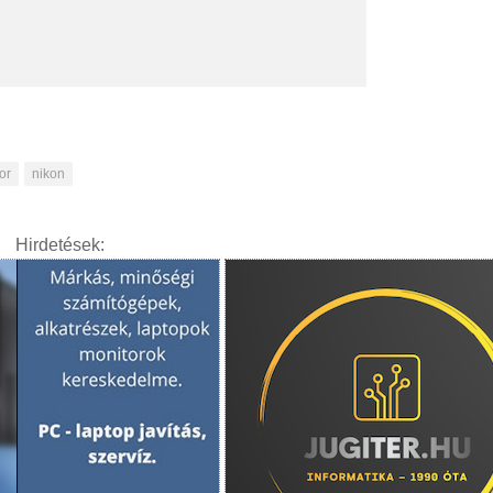
or
nikon
Hirdetések: