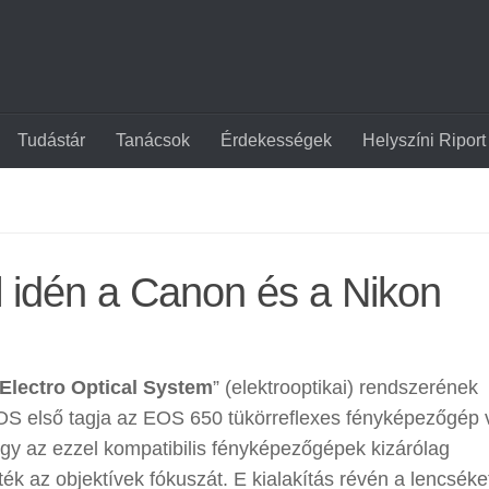
Tudástár
Tanácsok
Érdekességek
Helyszíni Riport
l idén a Canon és a Nikon
Electro Optical System
” (elektrooptikai) rendszerének
OS első tagja az EOS 650 tükörreflexes fényképezőgép v
ogy az ezzel kompatibilis fényképezőgépek kizárólag
k az objektívek fókuszát. E kialakítás révén a lencséke