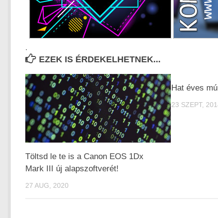
.
EZEK IS ÉRDEKELHETNEK...
Hat éves múl
23 SZEPT, 201
Töltsd le te is a Canon EOS 1Dx
Mark III új alapszoftverét!
27 AUG, 2020