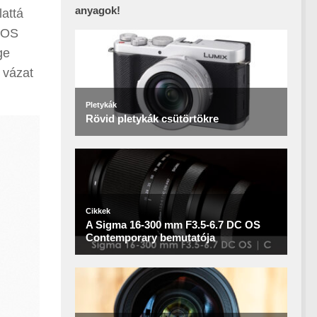
anyagok!
lattá
 EOS
ge
 vázat