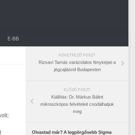
E-BB
KÖVETKEZŐ POSZT
Rizsavi Tamás varázslatos fényképei a
jégzajlásról Budapesten
ELŐZŐ POSZT
Kiállítás: Dr. Márkus Bálint
mikroszkópos felvételeit csodálhatjuk
meg
olt;
t
Olvastad már? A legpörgősebb Sigma