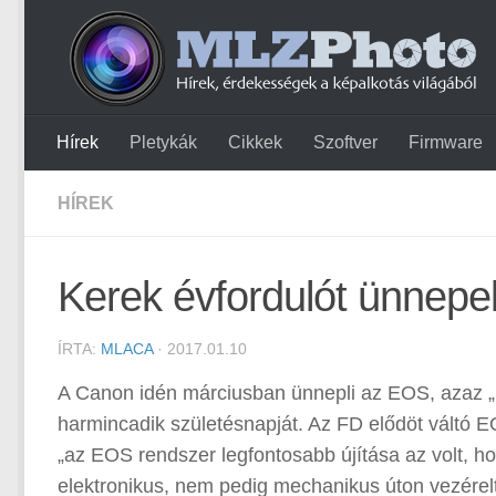
Hírek
Pletykák
Cikkek
Szoftver
Firmware
HÍREK
Kerek évfordulót ünnepe
ÍRTA:
MLACA
· 2017.01.10
A Canon idén márciusban ünnepli az EOS, azaz „
harmincadik születésnapját. Az FD elődöt váltó E
„az EOS rendszer legfontosabb újítása az volt, h
elektronikus, nem pedig mechanikus úton vezérelté