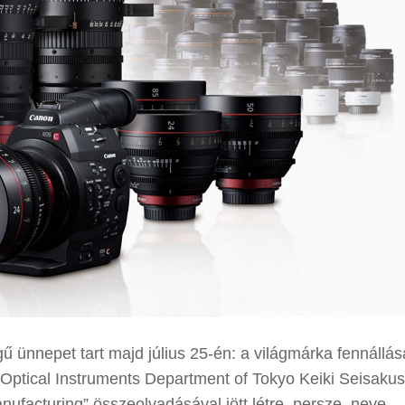
ünnepet tart majd július 25-én: a világmárka fennállá
z „Optical Instruments Department of Tokyo Keiki Seisaku
nufacturing” összeolvadásával jött létre, persze, neve