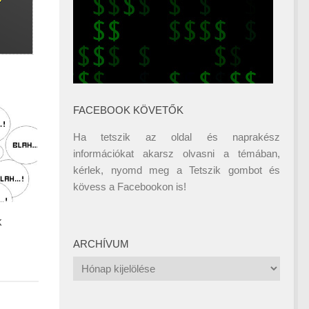
FACEBOOK KÖVETŐK
Ha tetszik az oldal és naprakész
információkat akarsz olvasni a témában,
kérlek, nyomd meg a Tetszik gombot és
kövess a
Facebookon
is!
k
ARCHÍVUM
Archívum