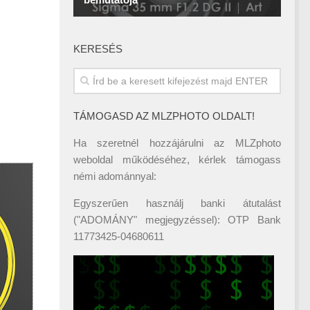
KERESÉS
TÁMOGASD AZ MLZPHOTO OLDALT!
Ha szeretnél hozzájárulni az MLZphoto
weboldal működéséhez, kérlek támogass
némi adománnyal:
Egyszerűen használj banki átutalást
("ADOMÁNY" megjegyzéssel): OTP Bank
11773425-04680611