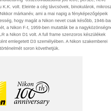
K. volt. Eleinte a cég távcsövek, binokulárok, mikros
 A Nikkor márkanév, ami a mai napig a fényképezőgépeik
rdekesség, hogy magát a Nikon nevet csak később, 1946-ba
ét, a Nikon F-t, 1959-ben mutatták be a nagyközönségn
SLR a Nikon D1 volt. A full frame szenzoros készülékek
aként emlegetett D3 személyében. A Nikon szakemberei
 történelmét soron követhetjük.