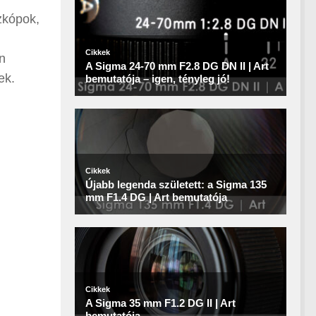
zkópok,
n
ek.