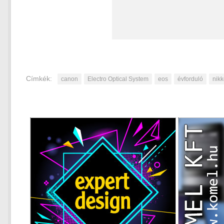
Címkék:
canon
Electro Optical System
eos
évforduló
nikk