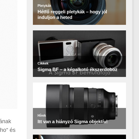
sának
sho” és