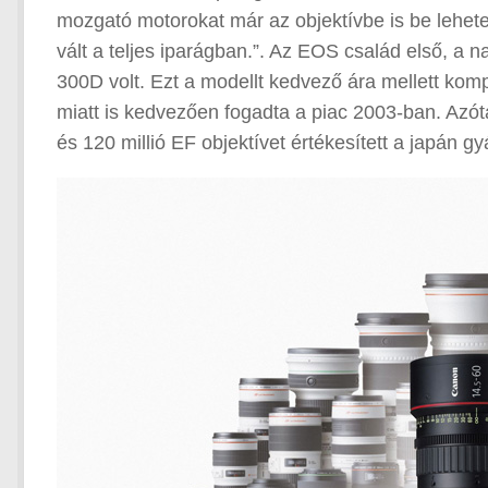
mozgató motorokat már az objektívbe is be lehete
vált a teljes iparágban.”. Az EOS család első, a
300D volt. Ezt a modellt kedvező ára mellett komp
miatt is kedvezően fogadta a piac 2003-ban. Azóta
és 120 millió EF objektívet értékesített a japán gy