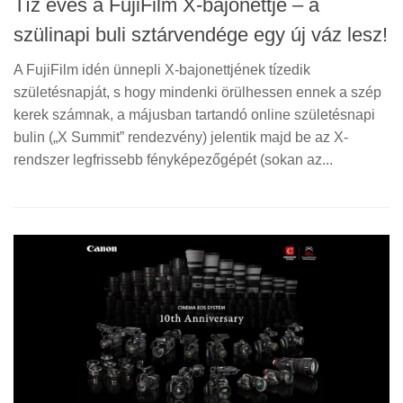
Tíz éves a FujiFilm X-bajonettje – a
szülinapi buli sztárvendége egy új váz lesz!
A FujiFilm idén ünnepli X-bajonettjének tízedik
születésnapját, s hogy mindenki örülhessen ennek a szép
kerek számnak, a májusban tartandó online születésnapi
bulin („X Summit” rendezvény) jelentik majd be az X-
rendszer legfrissebb fényképezőgépét (sokan az...