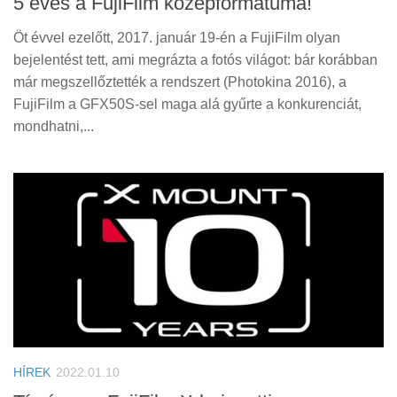
5 éves a FujiFilm középformátuma!
Öt évvel ezelőtt, 2017. január 19-én a FujiFilm olyan
bejelentést tett, ami megrázta a fotós világot: bár korábban
már megszellőztették a rendszert (Photokina 2016), a
FujiFilm a GFX50S-sel maga alá gyűrte a konkurenciát,
mondhatni,...
HÍREK
2022.01.10