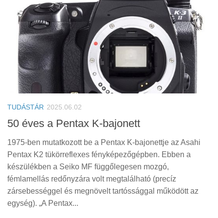
TUDÁSTÁR
2025.06.02
50 éves a Pentax K-bajonett
1975-ben mutatkozott be a Pentax K-bajonettje az Asahi
Pentax K2 tükörreflexes fényképezőgépben. Ebben a
készülékben a Seiko MF függőlegesen mozgó,
fémlamellás redőnyzára volt megtalálható (precíz
zársebességgel és megnövelt tartóssággal működött az
egység). „A Pentax...