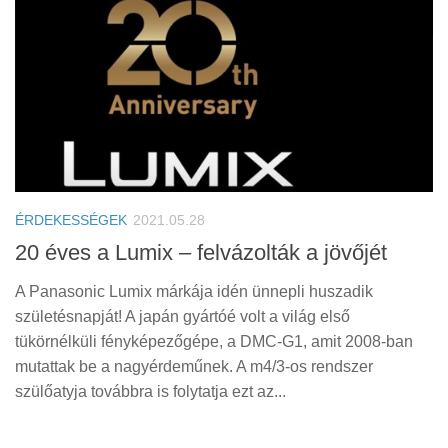
ÉRDEKESSÉGEK
2021.05.28
20 éves a Lumix – felvázolták a jövőjét
A Panasonic Lumix márkája idén ünnepli huszadik
születésnapját! A japán gyártóé volt a világ első
tükörnélküli fényképezőgépe, a DMC-G1, amit 2008-ban
mutattak be a nagyérdeműnek. A m4/3-os rendszer
szülőatyja továbbra is folytatja ezt az...