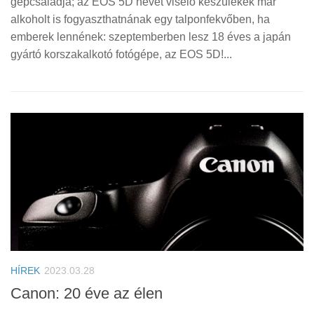
gépcsaládja; az EOS 5D nevet viselő készülékek már
alkoholt is fogyaszthatnának egy talponfekvőben, ha
emberek lennének: szeptemberben lesz 18 éves a japán
gyártó korszakalkotó fotógépe, az EOS 5D!...
HÍREK
2023.03.28
Canon: 20 éve az élen