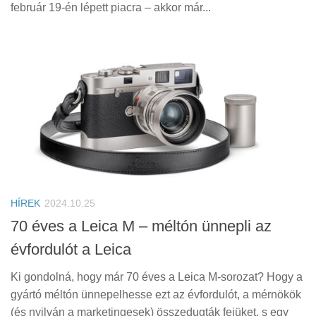
február 19-én lépett piacra – akkor már...
HÍREK
2024.10.25
70 éves a Leica M – méltón ünnepli az
évfordulót a Leica
Ki gondolná, hogy már 70 éves a Leica M-sorozat? Hogy a
gyártó méltón ünnepelhesse ezt az évfordulót, a mérnökök
(és nyilván a marketingesek) összedugták fejüket, s egy