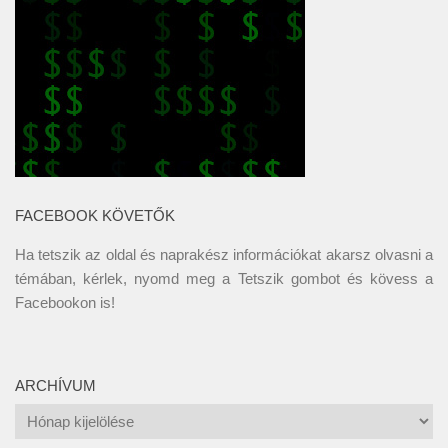
FACEBOOK KÖVETŐK
Ha tetszik az oldal és naprakész információkat akarsz olvasni a
témában, kérlek, nyomd meg a Tetszik gombot és kövess a
Facebookon
is!
ARCHÍVUM
Archívum