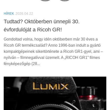
Tanácsok
Érdekességek
HÍREK
2026.04.22
Helyszíni Riport
Tudtad? Októberben ünnepli 30.
évfordulóját a Ricoh GR!
E-BB
Gondoltad volna, hogy idén októberben már 30 éves a
Ricoh GR termékcsalád? Anno 1996-ban indult a gyártó
kompaktgépeinek sikertörténete a Ricoh GR1-gyel, ami –
nyilván – filmnegatívval üzemelt. A „RICOH GR1” filmes
fényképezőgép (28...