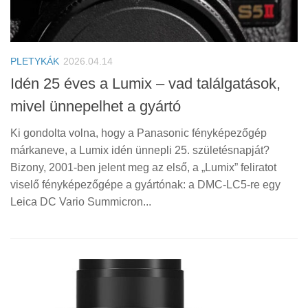
PLETYKÁK
2026.04.14
Idén 25 éves a Lumix – vad találgatások,
mivel ünnepelhet a gyártó
Ki gondolta volna, hogy a Panasonic fényképezőgép
márkaneve, a Lumix idén ünnepli 25. születésnapját?
Bizony, 2001-ben jelent meg az első, a „Lumix” feliratot
viselő fényképezőgépe a gyártónak: a DMC-LC5-re egy
Leica DC Vario Summicron...