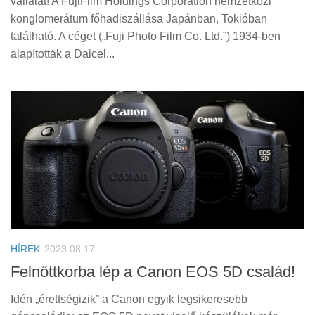
vállalat! A FujiFilm Holdings Corporation nemzetközi
konglomerátum főhadiszállása Japánban, Tokióban
található. A céget („Fuji Photo Film Co. Ltd.”) 1934-ben
alapították a Daicel...
HÍREK
2023.08.17
Felnőttkorba lép a Canon EOS 5D család!
Idén „érettségizik” a Canon egyik legsikeresebb