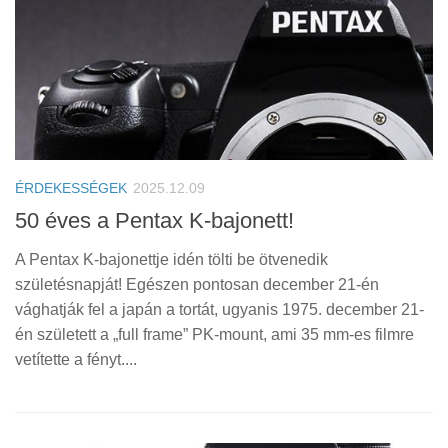
ÉRDEKESSÉGEK
2025.12.09
50 éves a Pentax K-bajonett!
A Pentax K-bajonettje idén tölti be ötvenedik
születésnapját! Egészen pontosan december 21-én
vághatják fel a japán a tortát, ugyanis 1975. december 21-
én született a „full frame” PK-mount, ami 35 mm-es filmre
vetítette a fényt....