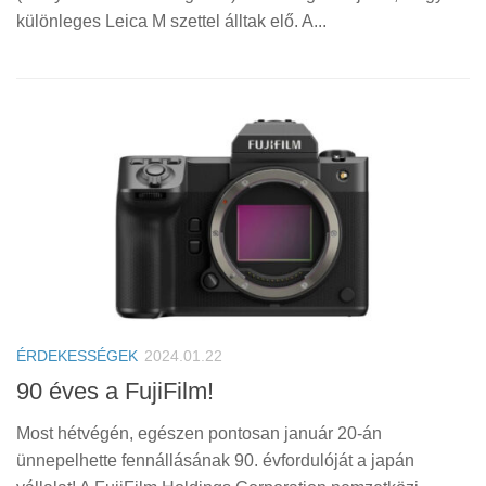
különleges Leica M szettel álltak elő. A...
ÉRDEKESSÉGEK
2024.01.22
90 éves a FujiFilm!
Most hétvégén, egészen pontosan január 20-án
ünnepelhette fennállásának 90. évfordulóját a japán