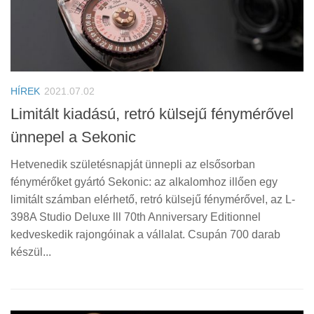
HÍREK
2021.07.02
Limitált kiadású, retró külsejű fénymérővel
ünnepel a Sekonic
Hetvenedik születésnapját ünnepli az elsősorban
fénymérőket gyártó Sekonic: az alkalomhoz illően egy
limitált számban elérhető, retró külsejű fénymérővel, az L-
398A Studio Deluxe lll 70th Anniversary Editionnel
kedveskedik rajongóinak a vállalat. Csupán 700 darab
készül...