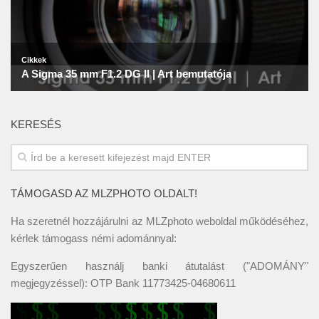
KERESÉS
TÁMOGASD AZ MLZPHOTO OLDALT!
Ha szeretnél hozzájárulni az MLZphoto weboldal működéséhez,
kérlek támogass némi adománnyal:
Egyszerűen használj banki átutalást ("ADOMÁNY"
megjegyzéssel): OTP Bank 11773425-04680611