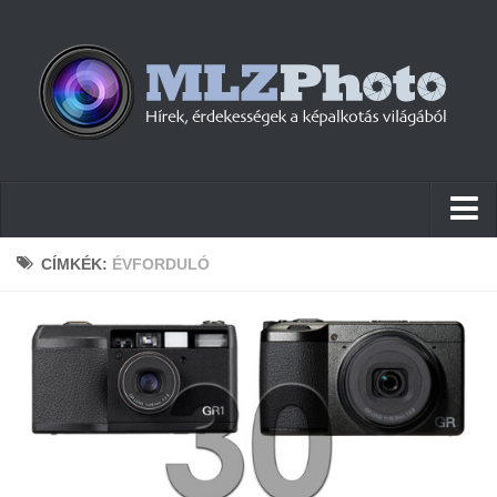
Hírek
CÍMKÉK:
ÉVFORDULÓ
Pletykák
Cikkek
Szoftver
Firmware
Tudástár