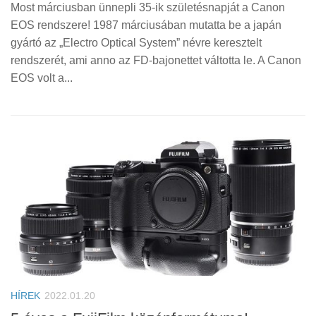
Most márciusban ünnepli 35-ik születésnapját a Canon
EOS rendszere! 1987 márciusában mutatta be a japán
gyártó az „Electro Optical System” névre keresztelt
rendszerét, ami anno az FD-bajonettet váltotta le. A Canon
EOS volt a...
HÍREK
2022.01.20