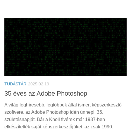
TUDÁSTÁR
2025.02.19
35 éves az Adobe Photoshop
A világ leghíresebb, legtöbbek által ismert képszerkesztő
szoftvere, az Adobe Photoshop idén ünnepli 35.
születésnapját. Bár a Knoll fivérek már 1987-ben
elkészítették saját képszerkesztőjüket, az csak 1990.