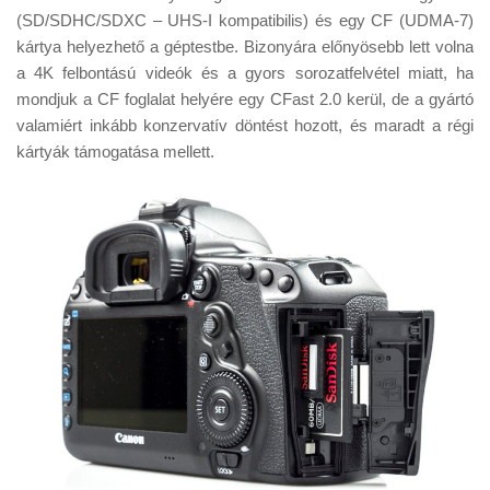
(SD/SDHC/SDXC – UHS-I kompatibilis) és egy CF (UDMA-7)
kártya helyezhető a géptestbe. Bizonyára előnyösebb lett volna
a 4K felbontású videók és a gyors sorozatfelvétel miatt, ha
mondjuk a CF foglalat helyére egy CFast 2.0 kerül, de a gyártó
valamiért inkább konzervatív döntést hozott, és maradt a régi
kártyák támogatása mellett.