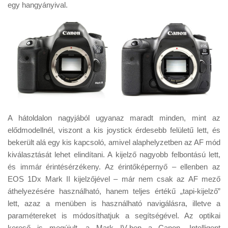
egy hangyányival.
A hátoldalon nagyjából ugyanaz maradt minden, mint az
elődmodellnél, viszont a kis joystick érdesebb felületű lett, és
bekerült alá egy kis kapcsoló, amivel alaphelyzetben az AF mód
kiválasztását lehet elindítani. A kijelző nagyobb felbontású lett,
és immár érintésérzékeny. Az érintőképernyő – ellenben az
EOS 1Dx Mark II kijelzőjével – már nem csak az AF mező
áthelyezésére használható, hanem teljes értékű „tapi-kijelző”
lett, azaz a menüben is használható navigálásra, illetve a
paramétereket is módosíthatjuk a segítségével. Az optikai
kereső is megújult, a Mark IV-ben a Canon „Intelligent