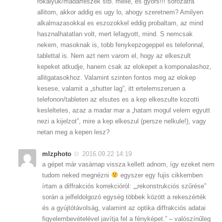
rokalyuk/madarfeszek stb. melle, es gyors!!! sorozatra
allitom, akkor addig es ugy lo, ahogy szeretnem? Amilyen
alkalmazasokkal es eszozokkel eddig probaltam, az mind
hasznalhatatlan volt, mert lefagyott, mind. S nemcsak
nekem, masoknak is, tobb fenykepzogeppel es telefonnal,
tablettal is. Nem azt nem varom el, hogy az elkeszult
kepeket atkudje, hanem csak az elokepet a komponalashoz,
allitgatasokhoz. Valamint szinten fontos meg az elokep
kesese, valamit a „shutter lag”, itt ertelemszeruen a
telefonon/tableten az elsutes es a kep elkeszulte kozotti
kesleltetes, azaz a madar mar a „hatam mogul velem egyutt
nezi a kijelzot”, mire a kep elkeszul (persze nelkule!), vagy
netan meg a kepen lesz?
mlzphoto
2016.09.22 14:19
a gépet már vasárnap vissza kellett adnom, így ezeket nem
tudom neked megnézni
egyszer egy fujis cikkemben
írtam a diffrakciós korrekcióról: „„rekonstrukciós szűrése”
során a jelfeldolgozó egység többek között a rekeszérték
és a gyújtótávolság, valamint az optika diffrakciós adatai
figyelembevételével javítja fel a fényképet.” – valószínűleg