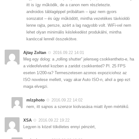
itt is így működik, de a canon nem részletezte.
androidos táblagéppel próbáltam – igaz nem gyors
sorozatot – és úgy működött, mintha vezetékes távkioldó
lenne rajta, persze, azért a lag nagyobb volt. WiFi-vel nem
lehet olyan minimális késlekedést produkálni, mintha
kanóccal lennél összekötve.
Ajtay Zoltan
2016.09.22 14:01
Meg egy dolog: a „rolling shutter” jelenseg csokkentheto-e, ha
a videofelvetel kozben a zaridot csokkented? Pl. 25 FPS
eseten 1/200-ra? Termeszetesen azonos expoziciohoz az
ISO novelese mellett, vagy akar Auto ISO-n, ahol a gep ezt
maga elvegzi.
mlzphoto
2016.09.22 14:02
nem, itt sajnos a szenzor kiolvasása miatt ilyen mértékű.
XSA
2016.09.22 19:22
Legyen is közel tökéletes ennyi pénzért,