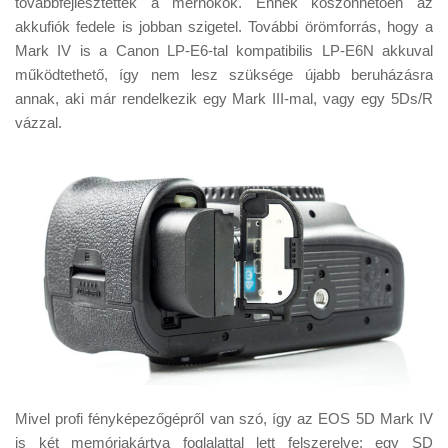
továbbfejlesztették a mérnökök. Ennek köszönhetően az
akkufiók fedele is jobban szigetel. További örömforrás, hogy a
Mark IV is a Canon LP-E6-tal kompatibilis LP-E6N akkuval
működtethető, így nem lesz szüksége újabb beruházásra
annak, aki már rendelkezik egy Mark III-mal, vagy egy 5Ds/R
vázzal.
Mivel profi fényképezőgépről van szó, így az EOS 5D Mark IV
is két memóriakártya foglalattal lett felszerelve: egy SD