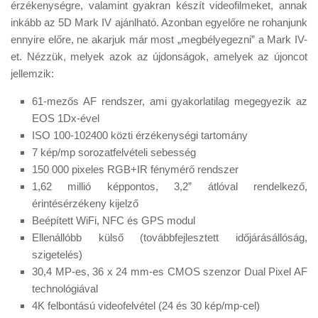
érzékenységre, valamint gyakran készít videofilmeket, annak
inkább az 5D Mark IV ajánlható. Azonban egyelőre ne rohanjunk
ennyire előre, ne akarjuk már most „megbélyegezni” a Mark IV-
et. Nézzük, melyek azok az újdonságok, amelyek az újoncot
jellemzik:
61-mezős AF rendszer, ami gyakorlatilag megegyezik az
EOS 1Dx-ével
ISO 100-102400 közti érzékenységi tartomány
7 kép/mp sorozatfelvételi sebesség
150 000 pixeles RGB+IR fénymérő rendszer
1,62 millió képpontos, 3,2” átlóval rendelkező,
érintésérzékeny kijelző
Beépített WiFi, NFC és GPS modul
Ellenállóbb külső (továbbfejlesztett időjárásállóság,
szigetelés)
30,4 MP-es, 36 x 24 mm-es CMOS szenzor Dual Pixel AF
technológiával
4K felbontású videofelvétel (24 és 30 kép/mp-cel)