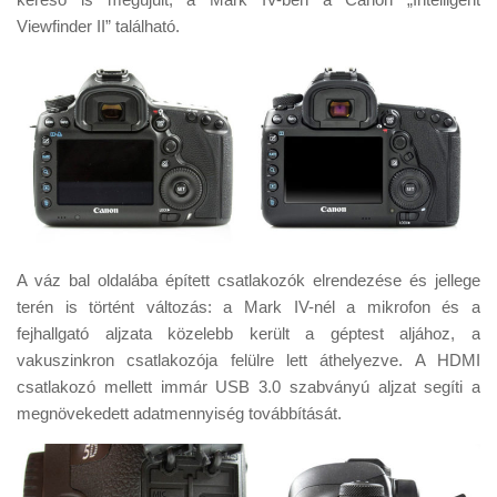
Viewfinder II” található.
A váz bal oldalába épített csatlakozók elrendezése és jellege
terén is történt változás: a Mark IV-nél a mikrofon és a
fejhallgató aljzata közelebb került a géptest aljához, a
vakuszinkron csatlakozója felülre lett áthelyezve. A HDMI
csatlakozó mellett immár USB 3.0 szabványú aljzat segíti a
megnövekedett adatmennyiség továbbítását.