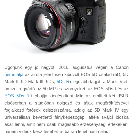
Ugorjunk egy jó nagyot: 2016. augusztus végén a Canon
bemutatja
az azóta jelentősen kibővült EOS 5D család (5D, 5D
Mark II, 5D Mark III, 5Ds,
5Ds R
) legújabb tagját, a Mark IV-et,
amivel a gyártó az 50 MP-es szörnyeket, az EOS 5Ds-t és az
EOS 5Ds R
-t óhajtja kiegészíteni. Míg az említett két dSLR
elsősorban a stúdióban dolgozó és tájak megörökítésével
foglalkozó fotósok célszerszáma, addig az 5D Mark IV egy
univerzálisan bevethető fényképezőgép, afféle svájci bicska
akar lenni, amit nem csak magasabb érzékenységi értékeken,
hanem videók készítéséhez is bátran lehet használni.