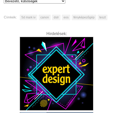
Címkék:
5d mark iv
canon
dslr
eos
fényképezőgép
teszt
Hirdetések: