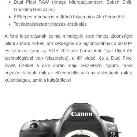
Dual Pixel RAW (Image Microadjustment, Bokeh Shift,
Ghosting Reduction)
Élőképes módban is működő folyamatos AF (Servo AF)
Továbbfejlesztett villódzás-érzékelés
A fenti felsorolásnak szinte mindegyik sora fontos újdonságot
jelent a Mark IV-ben, ám kétségkívül a legfontosabbak a 30 MP-
es szenzor (ami az EOS 70D-ben bemutatott Dual Pixel AF
technológiával van felszerelve), a 4K videó, és a Dual Pixel
RAW. Ezeket a cikk során majd részletezni fogom, most
egyelőre lássuk, mik az elődmodellel való hasonlóságok, mik a
különbségek, amik a külsőt illetik!