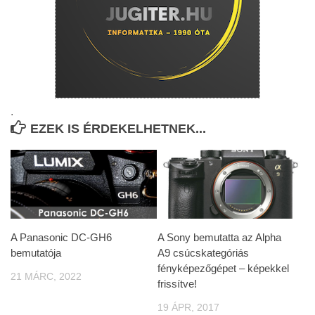
.
EZEK IS ÉRDEKELHETNEK...
A Panasonic DC-GH6
A Sony bemutatta az Alpha
bemutatója
A9 csúcskategóriás
fényképezőgépet – képekkel
21 MÁRC, 2022
frissítve!
19 ÁPR, 2017