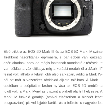
Első blikkre az EOS 5D Mark III és az EOS 5D Mark IV szinte
ikrekként hasonlítanak egymásra, s bár ebben van igazság,
azért akadnak apró, de mégis fontosnak mondható eltérések. Itt
van például a váz előlapja: míg a korábbi modellnél a „Mark III”
felirat volt látható a felület jobb alsó sarkában, addig a Mark IV-
nél ott már a vezetékes távkioldó aljzata található. A Mark III
esetében a beépített mikrofon nyílása az EOS 5D embléma
fölött volt, a Mark IV-nél az viszont a plakett alá lett helyezve. A
Mark IV funkció gombja (amivel elsősorban a blendét lehet
beugrasztani) picivel lejjebb került, és a felülete is nagyobb lett