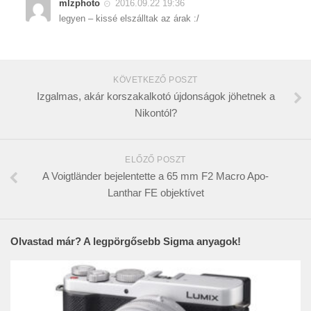
mlzphoto
2016.09.22 19:36
legyen – kissé elszálltak az árak :/
KÖVETKEZŐ POSZT
Izgalmas, akár korszakalkotó újdonságok jöhetnek a
Nikontól?
ELŐZŐ POSZT
A Voigtländer bejelentette a 65 mm F2 Macro Apo-
Lanthar FE objektívet
Olvastad már? A legpörgősebb Sigma anyagok!