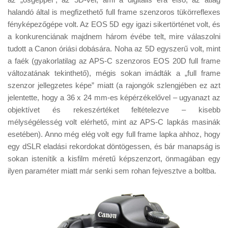
Tanácsok
halandó által is megfizethető full frame szenzoros tükörreflexes
Érdekességek
fényképezőgépe volt. Az EOS 5D egy igazi sikertörténet volt, és
a konkurenciának majdnem három évébe telt, mire válaszolni
Helyszíni Riport
tudott a Canon óriási dobására. Noha az 5D egyszerű volt, mint
E-BB
a faék (gyakorlatilag az APS-C szenzoros EOS 20D full frame
változatának tekinthető), mégis sokan imádták a „full frame
szenzor jellegzetes képe” miatt (a rajongók szlengjében ez azt
jelentette, hogy a 36 x 24 mm-es képérzékelővel – ugyanazt az
objektívet és rekeszértéket feltételezve – kisebb
mélységélesség volt elérhető, mint az APS-C lapkás masinák
esetében). Anno még elég volt egy full frame lapka ahhoz, hogy
egy dSLR eladási rekordokat döntögessen, és bár manapság is
sokan istenítik a kisfilm méretű képszenzort, önmagában egy
ilyen paraméter miatt már senki sem rohan fejvesztve a boltba.