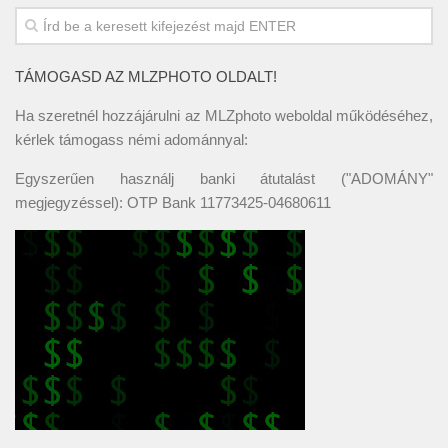
TÁMOGASD AZ MLZPHOTO OLDALT!
Ha szeretnél hozzájárulni az MLZphoto weboldal működéséhez,
kérlek támogass némi adománnyal:
Egyszerűen használj banki átutalást ("ADOMÁNY"
megjegyzéssel): OTP Bank 11773425-04680611