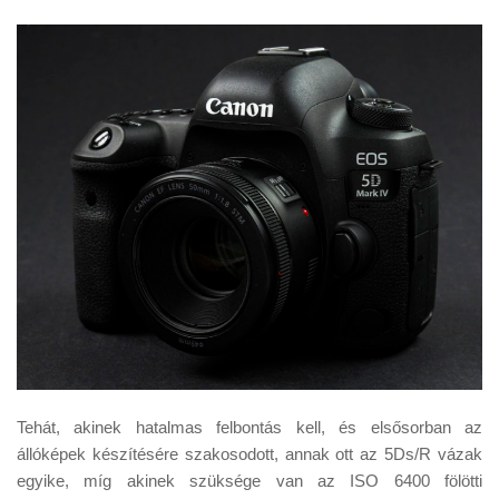
Tehát, akinek hatalmas felbontás kell, és elsősorban az
állóképek készítésére szakosodott, annak ott az 5Ds/R vázak
egyike, míg akinek szüksége van az ISO 6400 fölötti