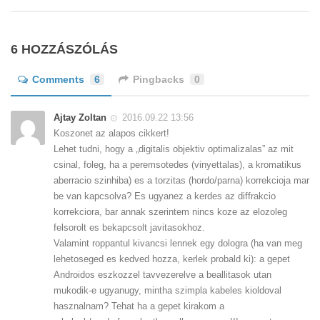
6 HOZZÁSZÓLÁS
Comments
6
Pingbacks
0
Ajtay Zoltan
2016.09.22 13:56
Koszonet az alapos cikkert!
Lehet tudni, hogy a „digitalis objektiv optimalizalas” az mit
csinal, foleg, ha a peremsotedes (vinyettalas), a kromatikus
aberracio szinhiba) es a torzitas (hordo/parna) korrekcioja mar
be van kapcsolva? Es ugyanez a kerdes az diffrakcio
korrekciora, bar annak szerintem nincs koze az elozoleg
felsorolt es bekapcsolt javitasokhoz.
Valamint roppantul kivancsi lennek egy dologra (ha van meg
lehetoseged es kedved hozza, kerlek probald ki): a gepet
Androidos eszkozzel tavvezerelve a beallitasok utan
mukodik-e ugyanugy, mintha szimpla kabeles kioldoval
hasznalnam? Tehat ha a gepet kirakom a