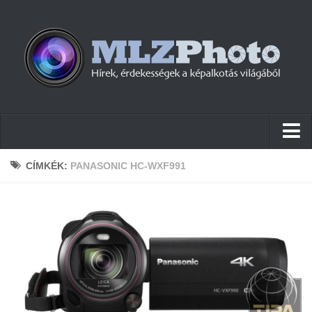
Hírek
CÍMKÉK:
PANASONIC HC-WXF991
Pletykák
Cikkek
Szoftver
Firmware
Tudástár