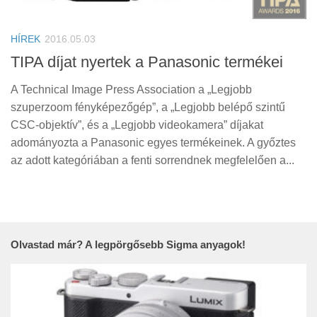
Tanácsok
Érdekességek
HÍREK
2016.05.03
Helyszíni Riport
TIPA díjat nyertek a Panasonic termékei
E-BB
A Technical Image Press Association a „Legjobb
szuperzoom fényképezőgép”, a „Legjobb belépő szintű
CSC-objektív”, és a „Legjobb videokamera” díjakat
adományozta a Panasonic egyes termékeinek. A győztes
az adott kategóriában a fenti sorrendnek megfelelően a...
Olvastad már? A legpörgősebb Sigma anyagok!