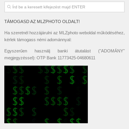
TÁMOGASD AZ MLZPHOTO OLDALT!
Ha szeretnél hozzájárulni az MLZphoto weboldal működéséhez,
kérlek támogass némi adománnyal:
Egyszerűen használj banki átutalást ("ADOMÁNY"
megjegyzéssel): OTP Bank 11773425-04680611