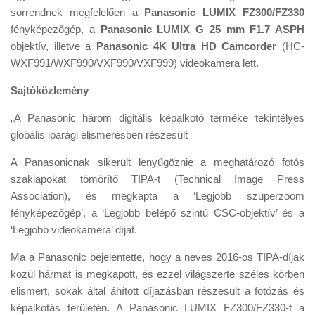
Tanácsok
sorrendnek megfelelően a
Panasonic LUMIX FZ300/FZ330
fényképezőgép, a
Panasonic LUMIX G 25 mm F1.7 ASPH
Érdekességek
objektív, illetve a
Panasonic 4K Ultra HD Camcorder
(HC-
Helyszíni Riport
WXF991/WXF990/VXF990/VXF999) videokamera lett.
E-BB
Sajtóközlemény
„A Panasonic három digitális képalkotó terméke tekintélyes
globális iparági elismerésben részesült
A Panasonicnak sikerült lenyűgöznie a meghatározó fotós
szaklapokat tömörítő TIPA-t (Technical Image Press
Association), és megkapta a ‘Legjobb szuperzoom
fényképezőgép’, a ‘Legjobb belépő szintű CSC-objektív’ és a
‘Legjobb videokamera’ díjat.
Ma a Panasonic bejelentette, hogy a neves 2016-os TIPA-díjak
közül hármat is megkapott, és ezzel világszerte széles körben
elismert, sokak által áhított díjazásban részesült a fotózás és
képalkotás területén. A Panasonic LUMIX FZ300/FZ330-t a