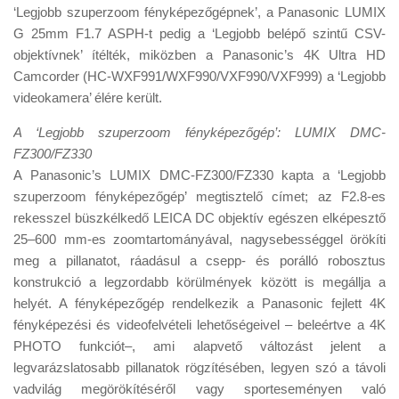
‘Legjobb szuperzoom fényképezőgépnek’, a Panasonic LUMIX
G 25mm F1.7 ASPH-t pedig a ‘Legjobb belépő szintű CSV-
objektívnek’ ítélték, miközben a Panasonic’s 4K Ultra HD
Camcorder (HC-WXF991/WXF990/VXF990/VXF999) a ‘Legjobb
videokamera’ élére került.
A ‘Legjobb szuperzoom fényképezőgép’: LUMIX DMC-
FZ300/FZ330
A Panasonic’s LUMIX DMC-FZ300/FZ330 kapta a ‘Legjobb
szuperzoom fényképezőgép’ megtisztelő címet; az F2.8-es
rekesszel büszkélkedő LEICA DC objektív egészen elképesztő
25–600 mm-es zoomtartományával, nagysebességgel örökíti
meg a pillanatot, ráadásul a csepp- és porálló robosztus
konstrukció a legzordabb körülmények között is megállja a
helyét. A fényképezőgép rendelkezik a Panasonic fejlett 4K
fényképezési és videofelvételi lehetőségeivel – beleértve a 4K
PHOTO funkciót–, ami alapvető változást jelent a
legvarázslatosabb pillanatok rögzítésében, legyen szó a távoli
vadvilág megörökítéséről vagy sporteseményen való