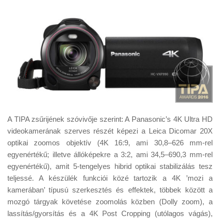
A TIPA zsűrijének szóvivője szerint: A Panasonic’s 4K Ultra HD
videokamerának szerves részét képezi a Leica Dicomar 20X
optikai zoomos objektív (4K 16:9, ami 30,8–626 mm-rel
egyenértékű; illetve állóképekre a 3:2, ami 34,5–690,3 mm-rel
egyenértékű), amit 5-tengelyes hibrid optikai stabilizálás tesz
teljessé. A készülék funkciói közé tartozik a 4K ’mozi a
kamerában’ típusú szerkesztés és effektek, többek között a
mozgó tárgyak követése zoomolás közben (Dolly zoom), a
lassítás/gyorsítás és a 4K Post Cropping (utólagos vágás),