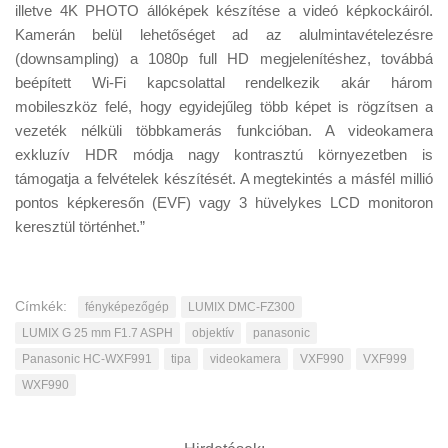
illetve 4K PHOTO állóképek készítése a videó képkockáiról.
Kamerán belül lehetőséget ad az alulmintavételezésre
(downsampling) a 1080p full HD megjelenítéshez, továbbá
beépített Wi-Fi kapcsolattal rendelkezik akár három
mobileszköz felé, hogy egyidejűleg több képet is rögzítsen a
vezeték nélküli többkamerás funkcióban. A videokamera
exkluzív HDR módja nagy kontrasztú környezetben is
támogatja a felvételek készítését. A megtekintés a másfél millió
pontos képkeresőn (EVF) vagy 3 hüvelykes LCD monitoron
keresztül történhet.”
Címkék:
fényképezőgép
LUMIX DMC-FZ300
LUMIX G 25 mm F1.7 ASPH
objektív
panasonic
Panasonic HC-WXF991
tipa
videokamera
VXF990
VXF999
WXF990