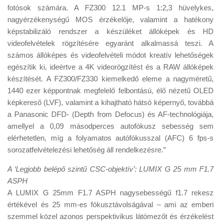
fotósok számára. A FZ300 12.1 MP-s 1:2,3 hüvelykes,
nagyérzékenységű MOS érzékelője, valamint a hatékony
képstabilizáló rendszer a készüléket állóképek és HD
videofelvételek rögzítésére egyaránt alkalmassá teszi. A
számos állóképes és videofelvételi módot kreatív lehetőségek
egészítik ki, ideértve a 4K videorögzítést és a RAW állóképek
készítését. A FZ300/FZ330 kiemelkedő eleme a nagyméretű,
1440 ezer képpontnak megfelelő felbontású, élő nézetű OLED
képkereső (LVF), valamint a kihajtható hátsó képernyő, továbbá
a Panasonic DFD- (Depth from Defocus) és AF-technológiája,
amellyel a 0,09 másodperces autofókusz sebesség sem
elérhetetlen, míg a folyamatos autófókusszal (AFC) 6 fps-s
sorozatfelvételezési lehetőség áll rendelkezésre.”
A ‘Legjobb belépő szintű CSC-objektív’: LUMIX G 25 mm F1.7
ASPH
A LUMIX G 25mm F1.7 ASPH nagysebességű f1.7 rekesz
értékével és 25 mm-es fókusztávolságával – ami az emberi
szemmel közel azonos perspektivikus látómezőt és érzékelést