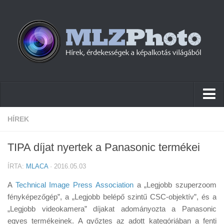
Hírek
HÍREK
Pletykák
TIPA díjat nyertek a Panasonic termékei
Cikkek
ÍRTA:
MLACA
· 2016.05.03
Szoftver
A
Technical Image Press Association
a „Legjobb szuperzoom
Firmware
fényképezőgép”, a „Legjobb belépő szintű CSC-objektív”, és a
„Legjobb videokamera” díjakat adományozta a Panasonic
Tudástár
egyes termékeinek. A győztes az adott kategóriában a fenti