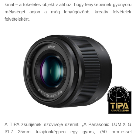
kínál – a tökéletes objektív ahhoz, hogy fényképeinek gyönyörű
mélységet adjon a még lenyűgözőbb, kreatív felvételek
felvételekért.
A TIPA zsűrijének szóvivője szerint: „A Panasonic LUMIX G
f/1.7 25mm tulajdonképpen egy gyors, (50 mm-essel