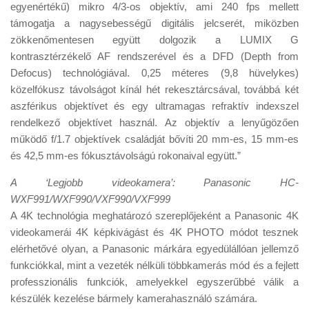
egyenértékű) mikro 4/3-os objektív, ami 240 fps mellett
támogatja a nagysebességű digitális jelcserét, miközben
zökkenőmentesen együtt dolgozik a LUMIX G
kontrasztérzékelő AF rendszerével és a DFD (Depth from
Defocus) technológiával. 0,25 méteres (9,8 hüvelykes)
közelfókusz távolságot kínál hét rekesztárcsával, továbbá két
aszférikus objektívet és egy ultramagas refraktív indexszel
rendelkező objektívet használ. Az objektív a lenyűgözően
működő f/1.7 objektívek családját bővíti 20 mm-es, 15 mm-es
és 42,5 mm-es fókusztávolságú rokonaival együtt.”
A ‘Legjobb videokamera’: Panasonic HC-
WXF991/WXF990/VXF990/VXF999
A 4K technológia meghatározó szereplőjeként a Panasonic 4K
videokamerái 4K képkivágást és 4K PHOTO módot tesznek
elérhetővé olyan, a Panasonic márkára egyedülállóan jellemző
funkciókkal, mint a vezeték nélküli többkamerás mód és a fejlett
professzionális funkciók, amelyekkel egyszerűbbé válik a
készülék kezelése bármely kamerahasználó számára.