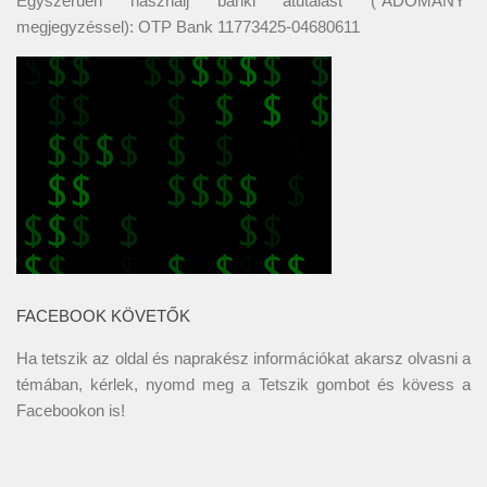
Egyszerűen használj banki átutalást ("ADOMÁNY"
megjegyzéssel): OTP Bank 11773425-04680611
FACEBOOK KÖVETŐK
Ha tetszik az oldal és naprakész információkat akarsz olvasni a
témában, kérlek, nyomd meg a Tetszik gombot és kövess a
Facebookon
is!