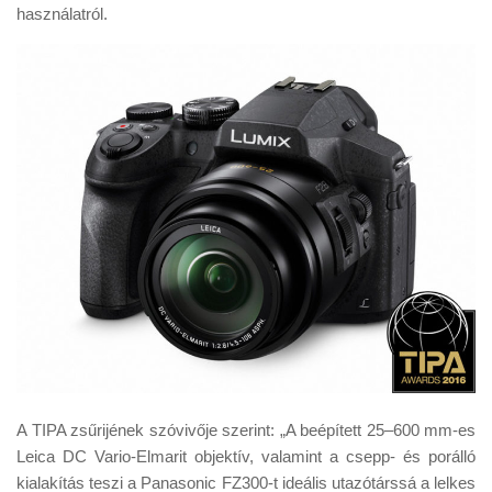
használatról.
A TIPA zsűrijének szóvivője szerint: „A beépített 25–600 mm-es
Leica DC Vario-Elmarit objektív, valamint a csepp- és porálló
kialakítás teszi a Panasonic FZ300-t ideális utazótárssá a lelkes