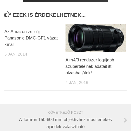
.
EZEK IS ÉRDEKELHETNEK...
Az Amazon zsír új
Panasonic DMC-GF1 vázat
kínál
5 JAN, 2014
A m4/3 rendszer legújabb
szuperteléinek adatait itt
olvashatjátok!
4 JAN, 2016
KÖVETKEZŐ POSZT
A Tamron 150-600 mm objektívhez most értékes
ajándék választható