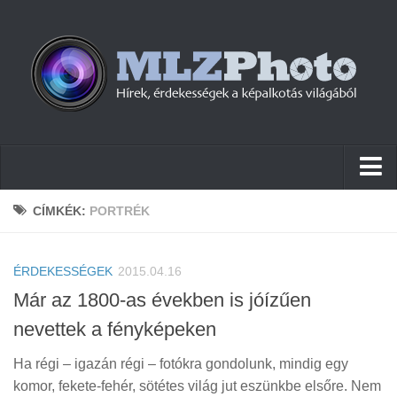
Hírek
CÍMKÉK:
PORTRÉK
Pletykák
ÉRDEKESSÉGEK
Cikkek
2015.04.16
Már az 1800-as években is jóízűen
Szoftver
nevettek a fényképeken
Firmware
Ha régi – igazán régi – fotókra gondolunk, mindig egy
Tudástár
komor, fekete-fehér, sötétes világ jut eszünkbe elsőre. Nem