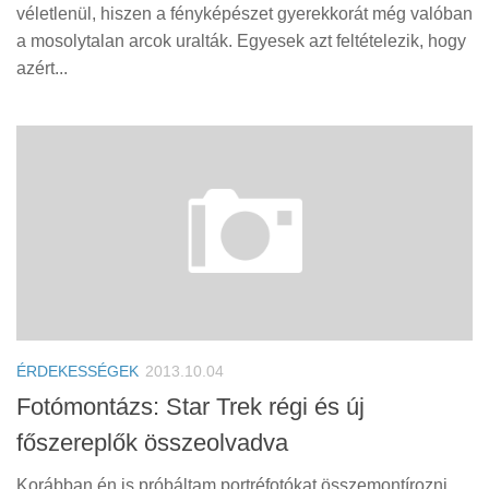
Tanácsok
véletlenül, hiszen a fényképészet gyerekkorát még valóban
a mosolytalan arcok uralták. Egyesek azt feltételezik, hogy
Érdekességek
azért...
Helyszíni Riport
E-BB
ÉRDEKESSÉGEK
2013.10.04
Fotómontázs: Star Trek régi és új
főszereplők összeolvadva
Korábban én is próbáltam portréfotókat összemontírozni,