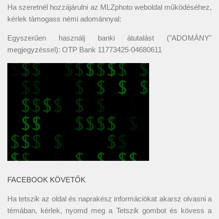
Ha szeretnél hozzájárulni az MLZphoto weboldal működéséhez,
kérlek támogass némi adománnyal:
Egyszerűen használj banki átutalást ("ADOMÁNY"
megjegyzéssel): OTP Bank 11773425-04680611
FACEBOOK KÖVETŐK
Ha tetszik az oldal és naprakész információkat akarsz olvasni a
témában, kérlek, nyomd meg a Tetszik gombot és kövess a