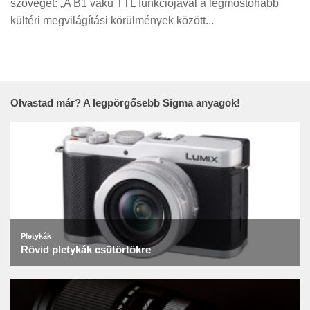
szövegét: „A B1 vaku TTL funkciójával a legmostohább
Tanácsok
kültéri megvilágítási körülmények között...
Érdekességek
Helyszíni Riport
E-BB
Olvastad már? A legpörgősebb Sigma anyagok!