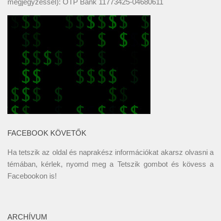
megjegyzéssel): OTP Bank 11773425-04680611
FACEBOOK KÖVETŐK
Ha tetszik az oldal és naprakész információkat akarsz olvasni a
témában, kérlek, nyomd meg a Tetszik gombot és kövess a
Facebookon
is!
ARCHÍVUM