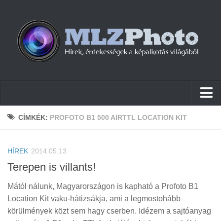
Hírek
CÍMKÉK:
PROFOTO B1 500 AIRTTL LOCATION KIT
Pletykák
HÍREK
Cikkek
2014.05.13
Terepen is villants!
Szoftver
Mától nálunk, Magyarországon is kapható a Profoto B1
Firmware
Location Kit vaku-hátizsákja, ami a legmostohább
Tudástár
körülmények közt sem hagy cserben. Idézem a sajtóanyag