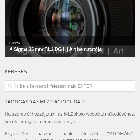
KERESÉS
TÁMOGASD AZ MLZPHOTO OLDALT!
Ha szeretnél hozzájárulni az MLZphoto weboldal működéséhez,
kérlek támogass némi adománnyal:
Egyszerűen használj banki átutalást ("ADOMÁNY"