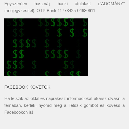
Egyszerűen használj banki átutalást ("ADOMÁNY"
megjegyzéssel): OTP Bank 11773425-04680611
FACEBOOK KÖVETŐK
Ha tetszik az oldal és naprakész információkat akarsz olvasni a
témában, kérlek, nyomd meg a Tetszik gombot és kövess a
Facebookon
is!