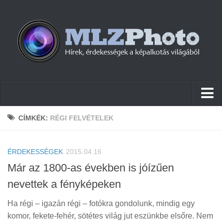
Hírek
CÍMKÉK:
RÉGI FELVÉTELEK
Pletykák
ÉRDEKESSÉGEK
Cikkek
2015.04.16
Már az 1800-as években is jóízűen
Szoftver
nevettek a fényképeken
Firmware
Ha régi – igazán régi – fotókra gondolunk, mindig egy
Tudástár
komor, fekete-fehér, sötétes világ jut eszünkbe elsőre. Nem