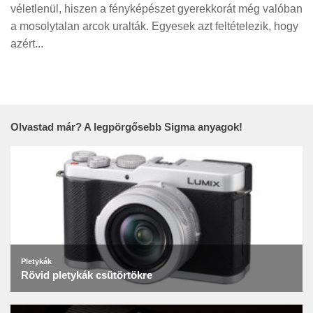
Tanácsok
véletlenül, hiszen a fényképészet gyerekkorát még valóban
a mosolytalan arcok uralták. Egyesek azt feltételezik, hogy
Érdekességek
azért...
Helyszíni Riport
E-BB
Olvastad már? A legpörgősebb Sigma anyagok!