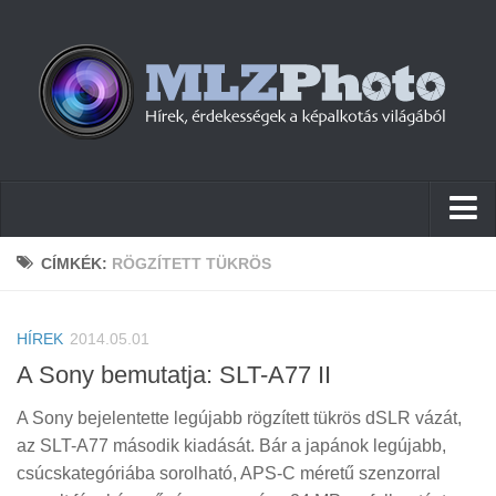
Hírek
CÍMKÉK:
RÖGZÍTETT TÜKRÖS
Pletykák
HÍREK
Cikkek
2014.05.01
A Sony bemutatja: SLT-A77 II
Szoftver
A Sony bejelentette legújabb rögzített tükrös dSLR vázát,
Firmware
az SLT-A77 második kiadását. Bár a japánok legújabb,
Tudástár
csúcskategóriába sorolható, APS-C méretű szenzorral