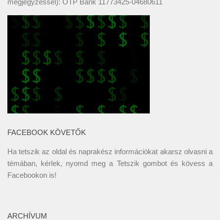
megjegyzéssel): OTP Bank 11773425-04680611
FACEBOOK KÖVETŐK
Ha tetszik az oldal és naprakész információkat akarsz olvasni a
témában, kérlek, nyomd meg a Tetszik gombot és kövess a
Facebookon
is!
ARCHÍVUM