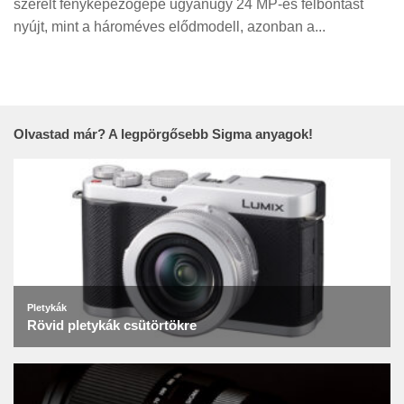
szerelt fényképezőgépe ugyanúgy 24 MP-es felbontást
Tanácsok
nyújt, mint a hároméves elődmodell, azonban a...
Érdekességek
Helyszíni Riport
E-BB
Olvastad már? A legpörgősebb Sigma anyagok!