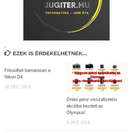
.
EZEK IS ÉRDEKELHETNEK...
Frissülhet hamarosan a
Nikon D4
28 DEC, 2013
Óriási pénz-visszafizetési
akcióba kezdett az
Olympus!
3 OKT, 2018