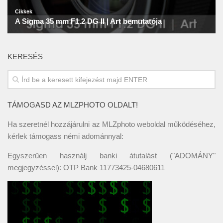
KERESÉS
TÁMOGASD AZ MLZPHOTO OLDALT!
Ha szeretnél hozzájárulni az MLZphoto weboldal működéséhez,
kérlek támogass némi adománnyal:
Egyszerűen használj banki átutalást ("ADOMÁNY"
megjegyzéssel): OTP Bank 11773425-04680611