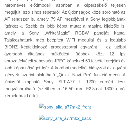
Tanácsok
hároméves elődmodell, azonban a képérzékelő teljesen
megújult, szó sincs repetáról. Az újdonságok közé sorolható az
Érdekességek
AF rendszer is, amely 79 AF mezőjével a Sony legjobbjának
Helyszíni Riport
ígérkezik. Szebb és jobb képet mutat a masina kijelzője is,
amely a Sony „WhiteMagic” RGBW panelját kapta.
E-BB
Találkozhatunk még beépített WiFi modullal és a legújabb
BIONZ képfeldolgozó processzorral egyaránt – ez utóbbi
gyorsabb általános működést (többek közt 12 fps
sorozatfelvételi sebesség JPEG képekkel 60 felvétel erejéig) és
jobb képminőséget ígér. A korábbi modellről hiányzott az egyéni
igények szerint alakítható „Quick Navi Pro” funkció-menü. A
júniustól kapható Sony SLT-A77 II 1200 euróért lesz
megvásárolható (szettben a 16-50 mm F2.8-cal 1800 eurót
kérnek majd érte).