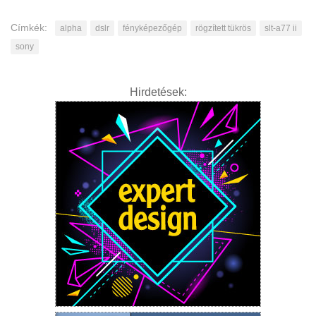
Címkék:
alpha
dslr
fényképezőgép
rögzített tükrös
slt-a77 ii
sony
Hirdetések: