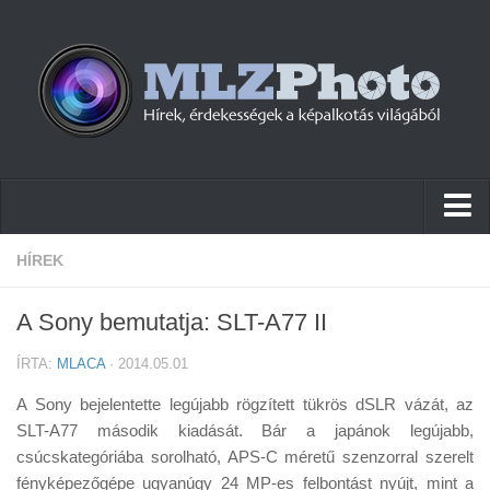
Hírek
HÍREK
Pletykák
A Sony bemutatja: SLT-A77 II
Cikkek
ÍRTA:
MLACA
· 2014.05.01
Szoftver
A Sony bejelentette legújabb rögzített tükrös dSLR vázát, az
Firmware
SLT-A77 második kiadását. Bár a japánok legújabb,
csúcskategóriába sorolható, APS-C méretű szenzorral szerelt
Tudástár
fényképezőgépe ugyanúgy 24 MP-es felbontást nyújt, mint a