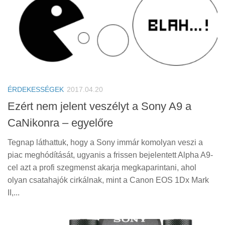
ÉRDEKESSÉGEK
2017.04.20
Ezért nem jelent veszélyt a Sony A9 a
CaNikonra – egyelőre
Tegnap láthattuk, hogy a Sony immár komolyan veszi a
piac meghódítását, ugyanis a frissen bejelentett Alpha A9-
cel azt a profi szegmenst akarja megkaparintani, ahol
olyan csatahajók cirkálnak, mint a Canon EOS 1Dx Mark
II,...