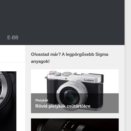
E-BB
Olvastad már? A legpörgősebb Sigma
anyagok!