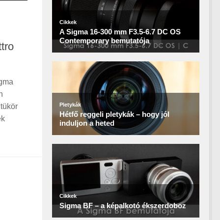
tro
igma
n
 tükör
ek