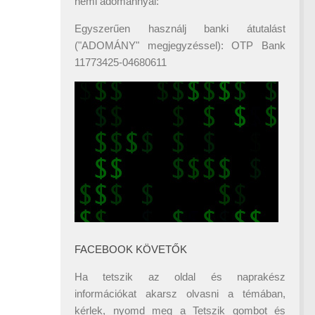
némi adománnyal:
Egyszerűen használj banki átutalást
("ADOMÁNY" megjegyzéssel): OTP Bank
11773425-04680611
FACEBOOK KÖVETŐK
Ha tetszik az oldal és naprakész
információkat akarsz olvasni a témában,
kérlek, nyomd meg a Tetszik gombot és