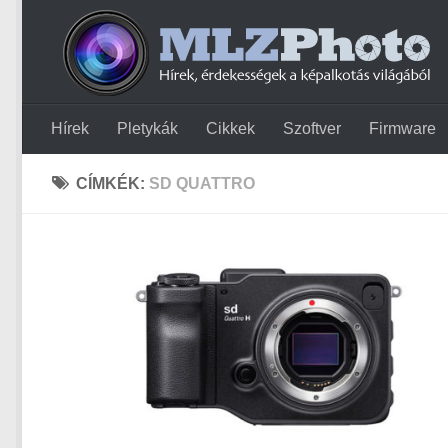
Hírek
Pletykák
Cikkek
Szoftver
Firmware
CÍMKÉK:
SD QUATTRO