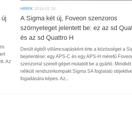
HÍREK
2016.02.24
 új
A Sigma két új, Foveon szenzoros
szörnyeteget jelentett be: ez az sd Quat
és az sd Quattro H
mes
Derült égből villámcsapásként érte a közösséget a S
ert
bejelentése: egy APS-C és egy APS-H méretű Foveo
tt. Az
szenzorral szerelt gépet mutatott be a gyártó. Mindkét
nélküli rendszerkompakt Sigma SA foglalatú objektív
fogadására képes. Az...