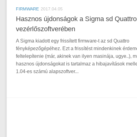
FIRMWARE
2017.04.05
Hasznos újdonságok a Sigma sd Quattro
vezérlőszoftverében
A Sigma kiadott egy frissített firmware-t az sd Quattro
fényképezőgépéhez. Ezt a frissítést mindenkinek érde
feltelepítenie (már, akinek van ilyen masinája, ugye..), m
hasznos újdonságokat is tartalmaz a hibajavítások melle
1.04-es számú alapszoftver...