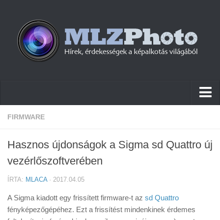
Hírek
FIRMWARE
Pletykák
Hasznos újdonságok a Sigma sd Quattro új
Cikkek
vezérlőszoftverében
Szoftver
ÍRTA:
MLACA
· 2017.04.05
Firmware
A Sigma kiadott egy frissített firmware-t az
sd Quattro
Tudástár
fényképezőgépéhez. Ezt a frissítést mindenkinek érdemes