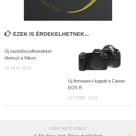
.
EZEK IS ÉRDEKELHETNEK...
Új vezérlőszoftverekkel
ébreszt a Nikon
26 NOV, 2015
Új firmware-t kapott a Canon
EOS R
12 FEBR, 2019
KÖVETKEZŐ POSZT
A The New York Times duplát fizet