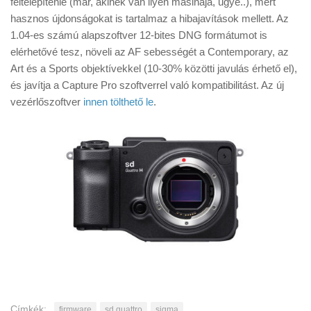
feltelepítenie (már, akinek van ilyen masinája, ugye..), mert
Tanácsok
hasznos újdonságokat is tartalmaz a hibajavítások mellett. Az
Érdekességek
1.04-es számú alapszoftver 12-bites DNG formátumot is
elérhetővé tesz, növeli az AF sebességét a Contemporary, az
Helyszíni Riport
Art és a Sports objektívekkel (10-30% közötti javulás érhető el),
E-BB
és javítja a Capture Pro szoftverrel való kompatibilitást. Az új
vezérlőszoftver
innen tölthető le
.
Címkék:
firmware
sd quattro
sigma