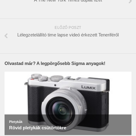
ELŐZŐ POSZT
Lélegzetelállító time lapse videó érkezett Teneriféről
Olvastad már? A legpörgősebb Sigma anyagok!