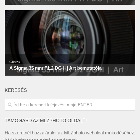
KERESÉS
TÁMOGASD AZ MLZPHOTO OLDALT!
Ha szeretnél hozzájárulni az MLZphoto weboldal működéséhez,