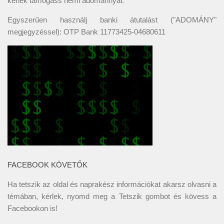
kérlek támogass némi adománnyal:
Egyszerűen használj banki átutalást ("ADOMÁNY"
megjegyzéssel): OTP Bank 11773425-04680611
FACEBOOK KÖVETŐK
Ha tetszik az oldal és naprakész információkat akarsz olvasni a
témában, kérlek, nyomd meg a Tetszik gombot és kövess a
Facebookon
is!