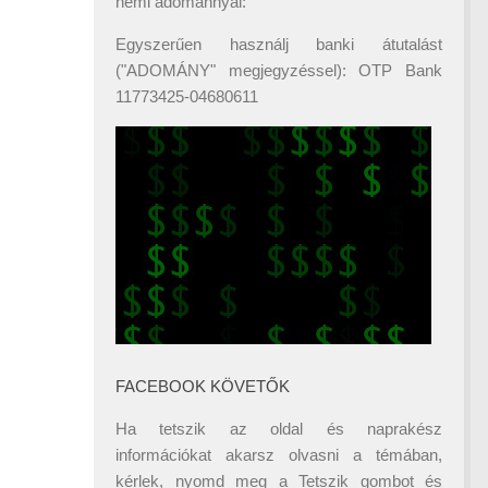
némi adománnyal:
Egyszerűen használj banki átutalást
("ADOMÁNY" megjegyzéssel): OTP Bank
11773425-04680611
FACEBOOK KÖVETŐK
Ha tetszik az oldal és naprakész
információkat akarsz olvasni a témában,
kérlek, nyomd meg a Tetszik gombot és