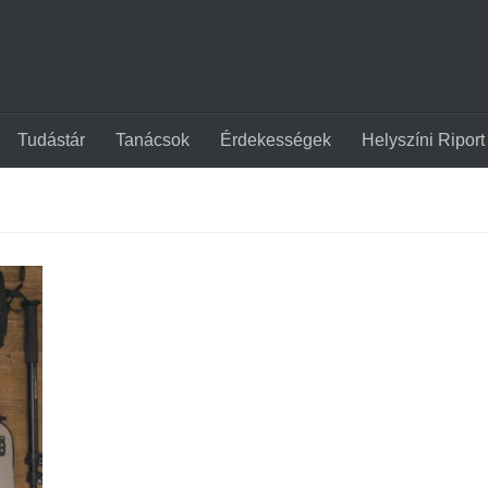
Tudástár
Tanácsok
Érdekességek
Helyszíni Riport