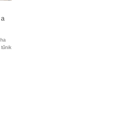
 a
 ha
 tűnik