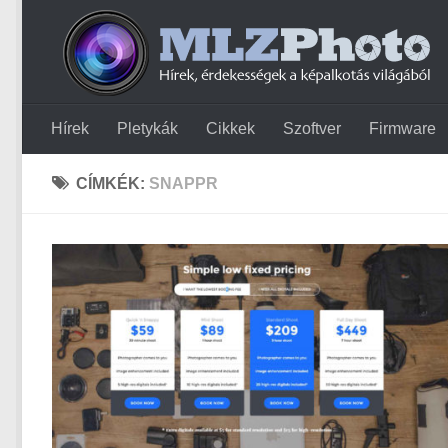
Hírek
Pletykák
Cikkek
Szoftver
Firmware
CÍMKÉK:
SNAPPR