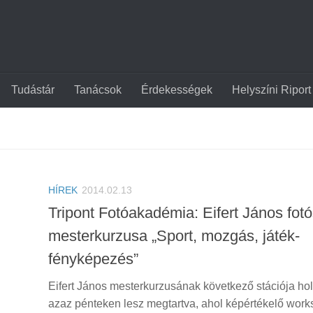
Tudástár
Tanácsok
Érdekességek
Helyszíni Riport
HÍREK
2014.02.13
Tripont Fotóakadémia: Eifert János fot
mesterkurzusa „Sport, mozgás, játék-
fényképezés”
Eifert János mesterkurzusának következő stációja ho
azaz pénteken lesz megtartva, ahol képértékelő wor