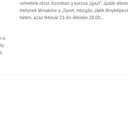
vehetünk részt. Azonban a kurzus „igazi”, újabb állom
melynek témaköre a „Sport, mozgás, játék-fényképezé
héten, azaz február 21-én délután 18.00...
n a
ly
a