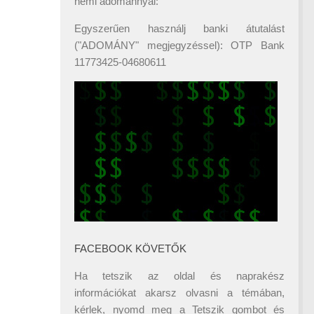
némi adománnyal:
Egyszerűen használj banki átutalást
("ADOMÁNY" megjegyzéssel): OTP Bank
11773425-04680611
FACEBOOK KÖVETŐK
Ha tetszik az oldal és naprakész
információkat akarsz olvasni a témában,
kérlek, nyomd meg a Tetszik gombot és