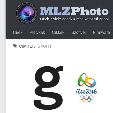
Hírek
Pletykák
Cikkek
Szoftver
Firmware
CÍMKÉK:
SPORT