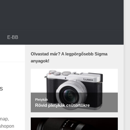
E-BB
Olvastad már? A legpörgősebb Sigma
anyagok!
ós
lnap,
kshopon