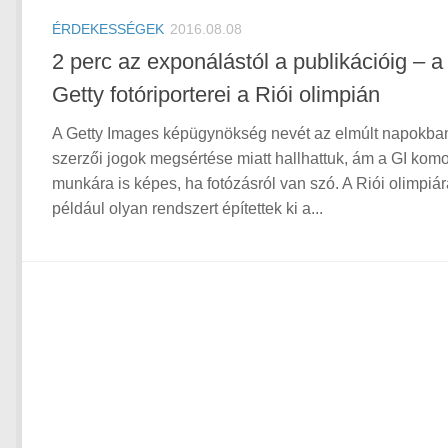
ÉRDEKESSÉGEK
2016.08.08
2 perc az exponálástól a publikációig – a
Getty fotóriporterei a Riói olimpián
A Getty Images képügynökség nevét az elmúlt napokba
szerzői jogok megsértése miatt hallhattuk, ám a GI komo
munkára is képes, ha fotózásról van szó. A Riói olimpiár
például olyan rendszert építettek ki a...