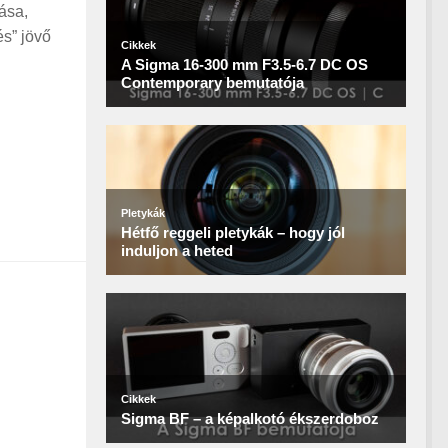
ása,
s” jövő