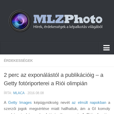
Hírek
ÉRDEKESSÉGEK
Pletykák
2 perc az exponálástól a publikációig – a
Cikkek
Getty fotóriporterei a Riói olimpián
Szoftver
ÍRTA:
MLACA
· 2016.08.08
Firmware
A
Getty Images
képügynökség nevét
az elmúlt napokban
a
Tudástár
szerzői jogok megsértése miatt hallhattuk, ám a GI komoly