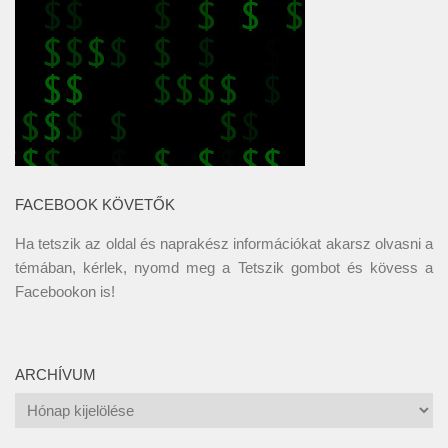
FACEBOOK KÖVETŐK
Ha tetszik az oldal és naprakész információkat akarsz olvasni a
témában, kérlek, nyomd meg a Tetszik gombot és kövess a
Facebookon
is!
ARCHÍVUM
Archívum