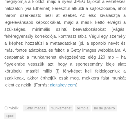
megnyomja a kioldót, majd a nyers JPEG fájlokat a vezetékes
hálózaton (via Ethernet) keresztül átküldi a sajtószobába, ahol
három szerkesztő nézi át ezeket. Az első kiválasztja a
legrelevánsabb képkockákat, majd a másik kettő elvégzi a
szükséges, minimális szintű beavatkozásokat (vágás,
fehéregyensúly korrekciója, kontraszt stb.). Végül egy személy
a képhez hozzáfűzi a metaadatokat (pl. a sportoló nevét és
más, fontos adatokat), és feltölti a Getty Images weboldalára. A
csapatnak a munkamenet elvégzéséhez elég 120 mp – ha
figyelembe vesszük azt, hogy a sportesemény ideje alatt
körülbelül másfél millió (!) fényképet kell feldolgozniuk a
szakiknak, akkor érthetjük csak meg, mekkora falat munkát
jelent ez nekik. (Forrás:
digitalrev.com
)
Címkék:
Getty Images
munkamenet
olimpia
rio de janeiro
sport