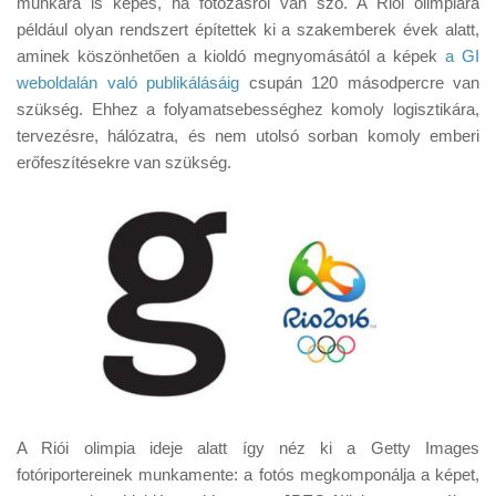
munkára is képes, ha fotózásról van szó. A Riói olimpiára
Tanácsok
például olyan rendszert építettek ki a szakemberek évek alatt,
Érdekességek
aminek köszönhetően a kioldó megnyomásától a képek
a GI
weboldalán való publikálásáig
csupán 120 másodpercre van
Helyszíni Riport
szükség. Ehhez a folyamatsebességhez komoly logisztikára,
E-BB
tervezésre, hálózatra, és nem utolsó sorban komoly emberi
erőfeszítésekre van szükség.
A Riói olimpia ideje alatt így néz ki a Getty Images
fotóriportereinek munkamente: a fotós megkomponálja a képet,