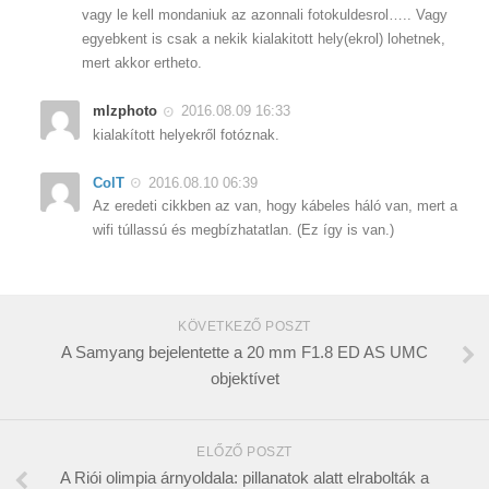
vagy le kell mondaniuk az azonnali fotokuldesrol….. Vagy
egyebkent is csak a nekik kialakitott hely(ekrol) lohetnek,
mert akkor ertheto.
mlzphoto
2016.08.09 16:33
kialakított helyekről fotóznak.
ColT
2016.08.10 06:39
Az eredeti cikkben az van, hogy kábeles háló van, mert a
wifi túllassú és megbízhatatlan. (Ez így is van.)
KÖVETKEZŐ POSZT
A Samyang bejelentette a 20 mm F1.8 ED AS UMC
objektívet
ELŐZŐ POSZT
A Riói olimpia árnyoldala: pillanatok alatt elrabolták a