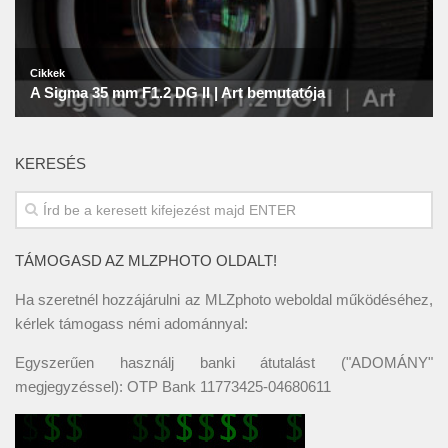
KERESÉS
TÁMOGASD AZ MLZPHOTO OLDALT!
Ha szeretnél hozzájárulni az MLZphoto weboldal működéséhez,
kérlek támogass némi adománnyal:
Egyszerűen használj banki átutalást ("ADOMÁNY"
megjegyzéssel): OTP Bank 11773425-04680611