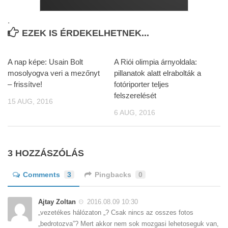
.
EZEK IS ÉRDEKELHETNEK...
A nap képe: Usain Bolt
A Riói olimpia árnyoldala:
mosolyogva veri a mezőnyt
pillanatok alatt elrabolták a
– frissítve!
fotóriporter teljes
felszerelését
15 AUG, 2016
6 AUG, 2016
3 HOZZÁSZÓLÁS
Comments
3
Pingbacks
0
Ajtay Zoltan
2016.08.09 10:30
„vezetékes hálózaton „? Csak nincs az osszes fotos
„bedrotozva”? Mert akkor nem sok mozgasi lehetoseguk van,