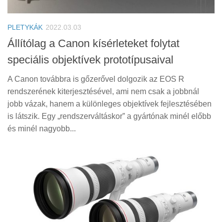
Tanácsok
Érdekességek
PLETYKÁK
2022.03.03
Helyszíni Riport
Állítólag a Canon kísérleteket folytat
speciális objektívek prototípusaival
E-BB
A Canon továbbra is gőzerővel dolgozik az EOS R
rendszerének kiterjesztésével, ami nem csak a jobbnál
jobb vázak, hanem a különleges objektívek fejlesztésében
is látszik. Egy „rendszerváltáskor” a gyártónak minél előbb
és minél nagyobb...