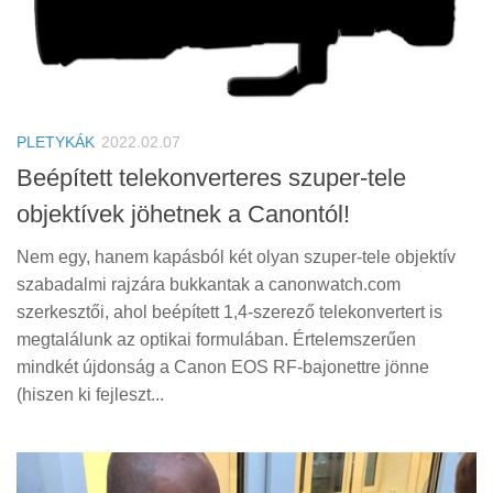
PLETYKÁK
2022.02.07
Beépített telekonverteres szuper-tele
objektívek jöhetnek a Canontól!
Nem egy, hanem kapásból két olyan szuper-tele objektív
szabadalmi rajzára bukkantak a canonwatch.com
szerkesztői, ahol beépített 1,4-szerező telekonvertert is
megtalálunk az optikai formulában. Értelemszerűen
mindkét újdonság a Canon EOS RF-bajonettre jönne
(hiszen ki fejleszt...