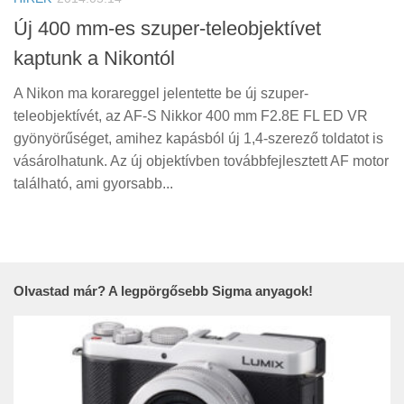
Új 400 mm-es szuper-teleobjektívet
kaptunk a Nikontól
A Nikon ma korareggel jelentette be új szuper-
teleobjektívét, az AF-S Nikkor 400 mm F2.8E FL ED VR
gyönyörűséget, amihez kapásból új 1,4-szerező toldatot is
vásárolhatunk. Az új objektívben továbbfejlesztett AF motor
található, ami gyorsabb...
Olvastad már? A legpörgősebb Sigma anyagok!