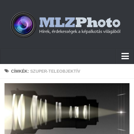
Hírek
CÍMKÉK:
SZUPER-TELEOBJEKTÍV
Pletykák
Cikkek
Szoftver
Firmware
Tudástár