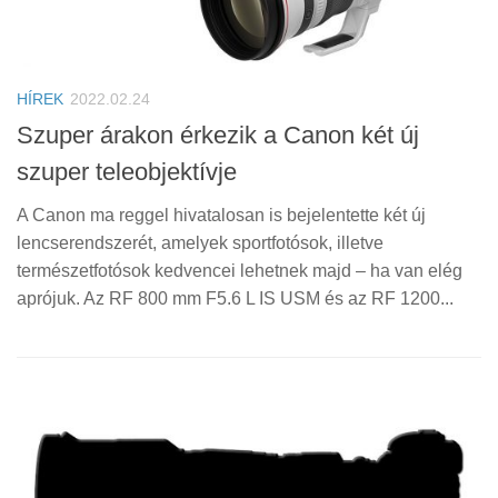
HÍREK
2022.02.24
Szuper árakon érkezik a Canon két új
szuper teleobjektívje
A Canon ma reggel hivatalosan is bejelentette két új
lencserendszerét, amelyek sportfotósok, illetve
természetfotósok kedvencei lehetnek majd – ha van elég
aprójuk. Az RF 800 mm F5.6 L IS USM és az RF 1200...