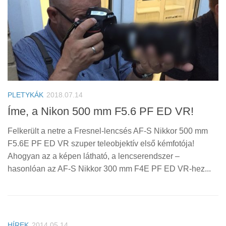
PLETYKÁK
2018.07.14
Íme, a Nikon 500 mm F5.6 PF ED VR!
Felkerült a netre a Fresnel-lencsés AF-S Nikkor 500 mm
F5.6E PF ED VR szuper teleobjektív első kémfotója!
Ahogyan az a képen látható, a lencserendszer –
hasonlóan az AF-S Nikkor 300 mm F4E PF ED VR-hez...
HÍREK
2014.05.14