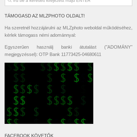
TÁMOGASD AZ MLZPHOTO OLDALT!
Ha szeretnél hozzájárulni az MLZphoto weboldal működéséhez,
kérlek támogass némi adománnyal:
Egyszerűen használj banki átutalást ("ADOMÁNY"
megjegyzéssel): OTP Bank 11773425-04680611
FACEBOOK KÖVETŐK