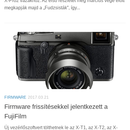
X-Pro2 vázakhoz. Az első részletet még március vége előtt
megkapják majd a „Fudzsisták”, így...
FIRMWARE
2017.03.21
Firmware frissítésekkel jelentkezett a
FujiFilm
Új vezérlőszoftvert tölthetnek le az X-T1, az X-T2, az X-