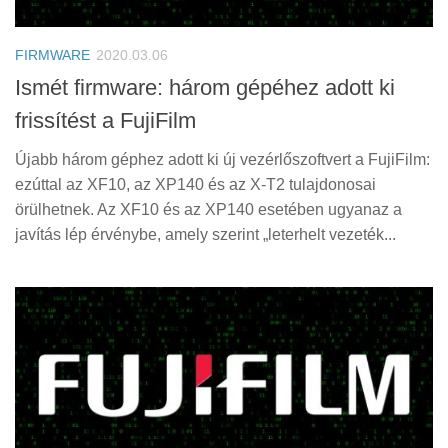
Tanácsok
Érdekességek
FIRMWARE
2020.03.06
Helyszíni Riport
Ismét firmware: három gépéhez adott ki
frissítést a FujiFilm
E-BB
Újabb három géphez adott ki új vezérlőszoftvert a FujiFilm:
ezúttal az XF10, az XP140 és az X-T2 tulajdonosai
örülhetnek. Az XF10 és az XP140 esetében ugyanaz a
javítás lép érvénybe, amely szerint „leterhelt vezeték...