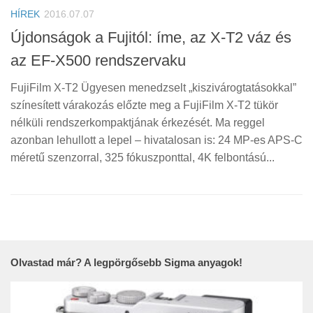
HÍREK
2016.07.07
Újdonságok a Fujitól: íme, az X-T2 váz és
az EF-X500 rendszervaku
FujiFilm X-T2 Ügyesen menedzselt „kiszivárogtatásokkal”
színesített várakozás előzte meg a FujiFilm X-T2 tükör
nélküli rendszerkompaktjának érkezését. Ma reggel
azonban lehullott a lepel – hivatalosan is: 24 MP-es APS-C
méretű szenzorral, 325 fókuszponttal, 4K felbontású...
Olvastad már? A legpörgősebb Sigma anyagok!