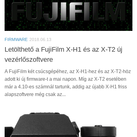
FIRMWARE
2018.06.13
Letölthető a FujiFilm X-H1 és az X-T2 új
vezérlőszoftvere
A FujiFilm két csúcsgépéhez, az X-H1-hez és az X-T2-höz
adott ki új firmware-t a mai napon. Míg az X-T2 esetében
már a 4.10-es számnál tartunk, addig az újabb X-H1 friss
alapszoftvere még csak az...