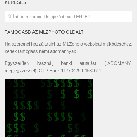
KERESÉS
TÁMOGASD AZ MLZPHOTO OLDALT!
Ha szeretnél hozzájárulni az MLZphoto weboldal működéséhez,
kérlek támogass némi adománnyal:
Egyszerűen használj banki átutalást ("ADOMÁNY"
megjegyzéssel): OTP Bank 11773425-04680611