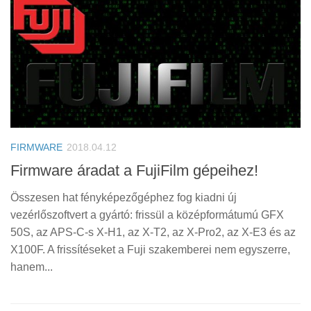
FIRMWARE
2018.04.12
Firmware áradat a FujiFilm gépeihez!
Összesen hat fényképezőgéphez fog kiadni új
vezérlőszoftvert a gyártó: frissül a középformátumú GFX
50S, az APS-C-s X-H1, az X-T2, az X-Pro2, az X-E3 és az
X100F. A frissítéseket a Fuji szakemberei nem egyszerre,
hanem...