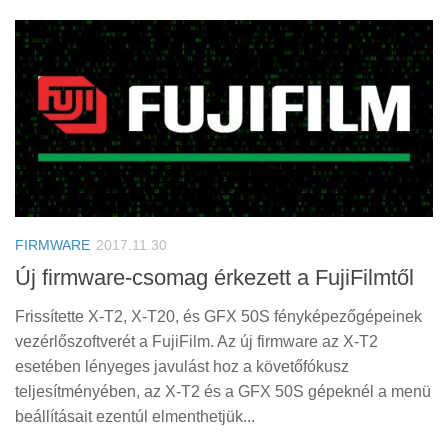
FIRMWARE
2017.11.30
Új firmware-csomag érkezett a FujiFilmtől
Frissítette X-T2, X-T20, és GFX 50S fényképezőgépeinek
vezérlőszoftverét a FujiFilm. Az új firmware az X-T2
esetében lényeges javulást hoz a követőfókusz
teljesítményében, az X-T2 és a GFX 50S gépeknél a menü
beállításait ezentúl elmenthetjük...