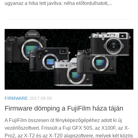
ugyanaz a hiba lett javítva: néha előfordulhatott,...
FIRMWARE
2017.08.08
Firmware dömping a FujiFilm háza táján
A FujiFilm összesen öt fényképezőgépéhez adott ki új
vezérlőszoftvert. Frissült a Fuji GFX 50S, az X100F, az X-
Pro2, az X-T2 és az X-T20 alapszoftvere, melyek két közös