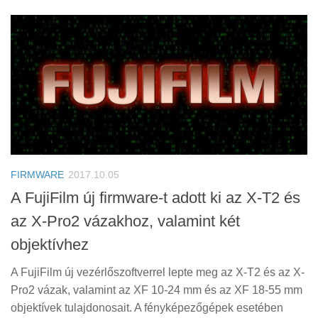
FIRMWARE
2017.10.05
A FujiFilm új firmware-t adott ki az X-T2 és
az X-Pro2 vázakhoz, valamint két
objektívhez
A FujiFilm új vezérlőszoftverrel lepte meg az X-T2 és az X-
Pro2 vázak, valamint az XF 10-24 mm és az XF 18-55 mm
objektívek tulajdonosait. A fényképezőgépek esetében