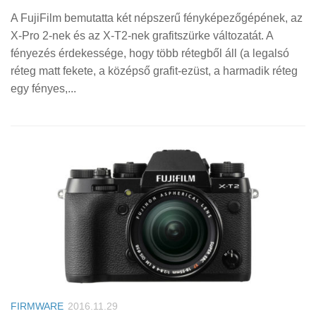
A FujiFilm bemutatta két népszerű fényképezőgépének, az
X-Pro 2-nek és az X-T2-nek grafitszürke változatát. A
fényezés érdekessége, hogy több rétegből áll (a legalsó
réteg matt fekete, a középső grafit-ezüst, a harmadik réteg
egy fényes,...
FIRMWARE
2016.11.29