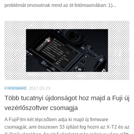
problémát orvosolnak mind az öt fotómasinában: 1)...
FIRMWARE
2017.03.23
Több tucatnyi újdonságot hoz majd a Fuji új
vezérlőszoftver csomagja
A FujiFilm két lépcsőben adja ki majd új firmware
csomagját, ami összesen 33 újítást fog hozni az X-T2 és az