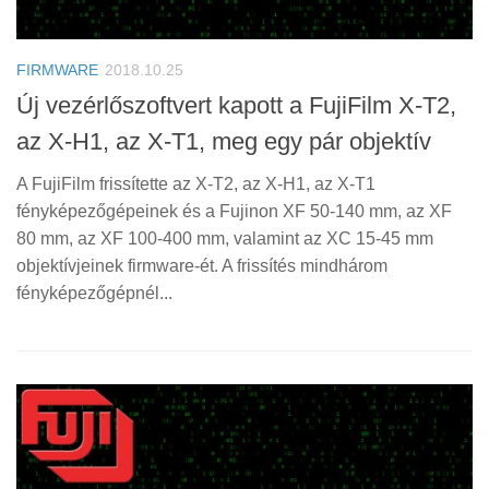
FIRMWARE
2018.10.25
Új vezérlőszoftvert kapott a FujiFilm X-T2,
az X-H1, az X-T1, meg egy pár objektív
A FujiFilm frissítette az X-T2, az X-H1, az X-T1
fényképezőgépeinek és a Fujinon XF 50-140 mm, az XF
80 mm, az XF 100-400 mm, valamint az XC 15-45 mm
objektívjeinek firmware-ét. A frissítés mindhárom
fényképezőgépnél...