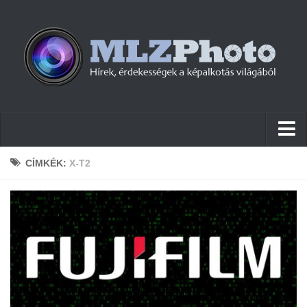
Hírek
CÍMKÉK:
X-T2
Pletykák
Cikkek
Szoftver
Firmware
Tudástár