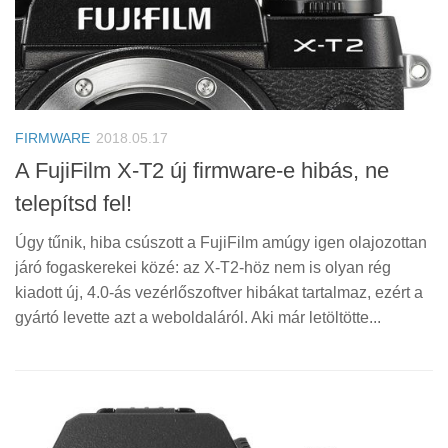
FIRMWARE
2018.05.17
A FujiFilm X-T2 új firmware-e hibás, ne
telepítsd fel!
Úgy tűnik, hiba csúszott a FujiFilm amúgy igen olajozottan
járó fogaskerekei közé: az X-T2-höz nem is olyan rég
kiadott új, 4.0-ás vezérlőszoftver hibákat tartalmaz, ezért a
gyártó levette azt a weboldaláról. Aki már letöltötte...