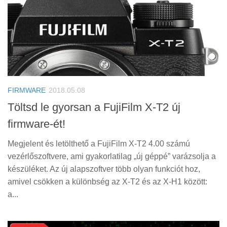
FIRMWARE
2018.05.08
Töltsd le gyorsan a FujiFilm X-T2 új
firmware-ét!
Megjelent és letölthető a FujiFilm X-T2 4.00 számú
vezérlőszoftvere, ami gyakorlatilag „új géppé” varázsolja a
készüléket. Az új alapszoftver több olyan funkciót hoz,
amivel csökken a különbség az X-T2 és az X-H1 között:
a...