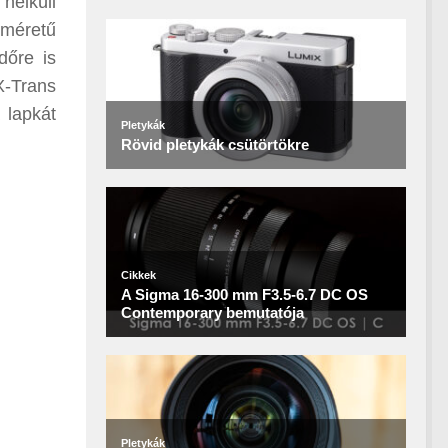
nélküli
 méretű
dőre is
X-Trans
 lapkát