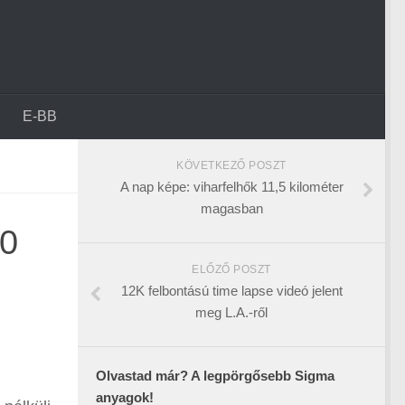
E-BB
KÖVETKEZŐ POSZT
A nap képe: viharfelhők 11,5 kilométer
magasban
00
ELŐZŐ POSZT
12K felbontású time lapse videó jelent
meg L.A.-ről
Olvastad már? A legpörgősebb Sigma
anyagok!