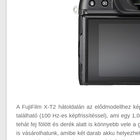
A FujiFilm X-T2 hátoldalán az elődmodellhez kép
található (100 Hz-es képfrissítéssel), ami egy 1,04
tehát fej fölött és derék alatt is könnyebb vele 
is vásárolhatunk, amibe két darab akku helyezhe