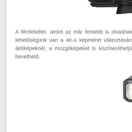
A filmfelvétel, amint az már fentebb is olvash
lehetőségünk van a 4K-s képméret választására 
állóképeknél, a mozgóképeket is kiszínesíthetj
bevethető.