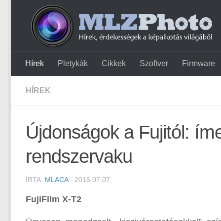
Hírek
Pletykák
Cikkek
Szoftver
Firmware
HÍREK
Újdonságok a Fujitól: í
rendszervaku
ÍRTA:
MLACA
· 2016.07.07
FujiFilm X-T2