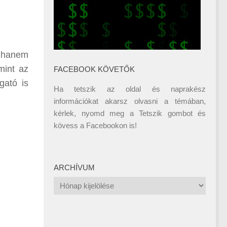
, hanem
mint az
FACEBOOK KÖVETŐK
gató is
Ha tetszik az oldal és naprakész
információkat akarsz olvasni a témában,
kérlek, nyomd meg a Tetszik gombot és
kövess a
Facebookon
is!
ARCHÍVUM
Archívum