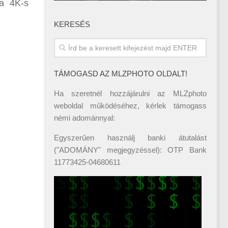
 a 4K-s
KERESÉS
TÁMOGASD AZ MLZPHOTO OLDALT!
Ha szeretnél hozzájárulni az MLZphoto
weboldal működéséhez, kérlek támogass
némi adománnyal:
Egyszerűen használj banki átutalást
("ADOMÁNY" megjegyzéssel): OTP Bank
11773425-04680611