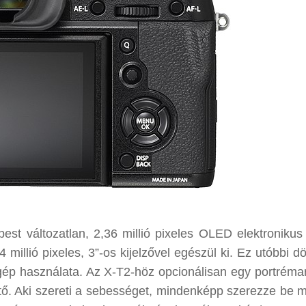
est változatlan, 2,36 millió pixeles OLED elektronikus
 millió pixeles, 3”-os kijelzővel egészül ki. Ez utóbbi d
a gép használata. Az X-T2-höz opcionálisan egy portrémar
tő. Aki szereti a sebességet, mindenképp szerezze be m