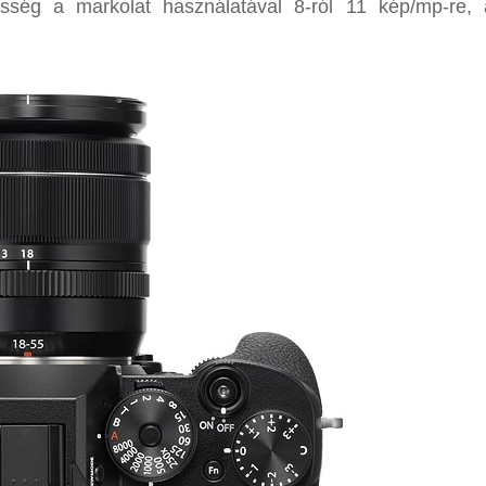
besség a markolat használatával 8-ról 11 kép/mp-re,