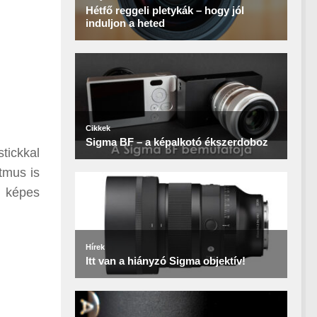
tickkal
itmus is
e képes