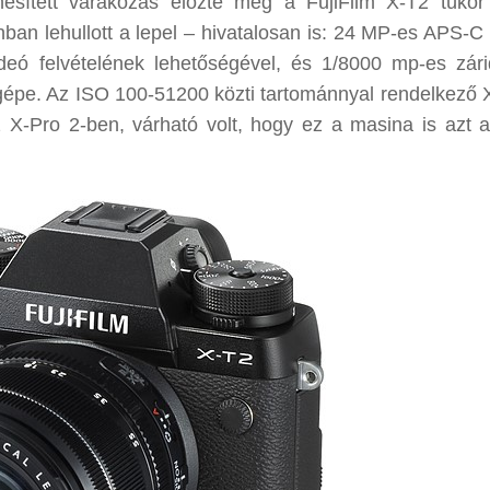
nesített várakozás előzte meg a FujiFilm X-T2 tükör 
an lehullott a lepel – hivatalosan is: 24 MP-es APS-C
ideó felvételének lehetőségével, és 1/8000 mp-es zári
sgépe. Az ISO 100-51200 közti tartománnyal rendelkező 
 X-Pro 2-ben, várható volt, hogy ez a masina is azt a