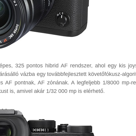
es, 325 pontos hibrid AF rendszer, ahol egy kis joys
járásálló vázba egy továbbfejlesztett követőfókusz-algor
mos AF pontnak, AF zónának. A legfeljebb 1/8000 mp-r
ust is, amivel akár 1/32 000 mp is elérhető.