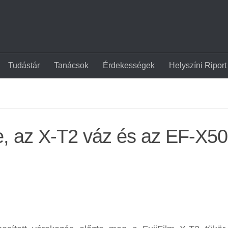
Tudástár
Tanácsok
Érdekességek
Helyszíni Riport
me, az X-T2 váz és az EF-X5