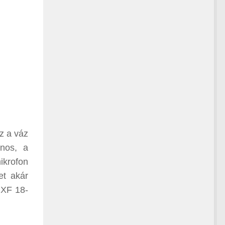
ez a váz
onos, a
ikrofon
et akár
 XF 18-