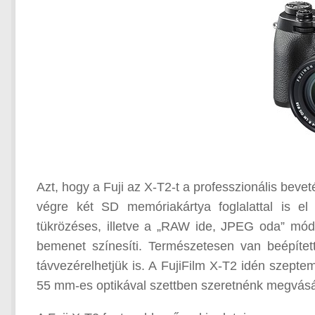
Azt, hogy a Fuji az X-T2-t a professzionális bevet
végre két SD memóriakártya foglalattal is el 
tükrözéses, illetve a „RAW ide, JPEG oda” mód
bemenet színesíti. Természetesen van beépíte
távvezérelhetjük is. A FujiFilm X-T2 idén szept
55 mm-es optikával szettben szeretnénk megvásárol