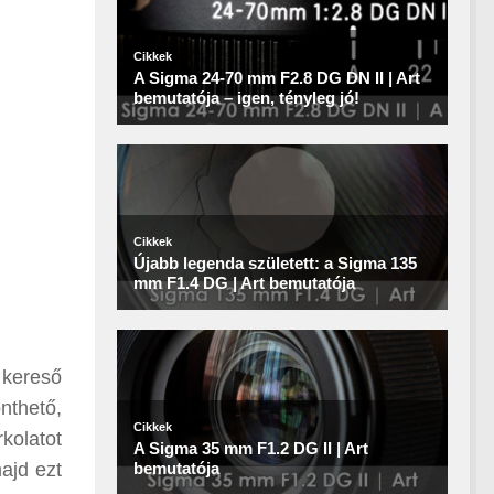
 kereső
önthető,
kolatot
ajd ezt