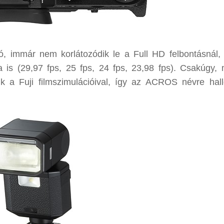
ató, immár nem korlátozódik le a Full HD felbontásnál
is (29,97 fps, 25 fps, 24 fps, 23,98 fps). Csakúgy, 
ük a Fuji filmszimulációival, így az ACROS névre hall