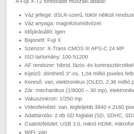
A Fuji X-T2 fontosabb műszaki adatai:
Váz jellege: dSLR-szerű, tükör nélküli rends
Váz anyaga: magnéziumötvözet
Időjárásálló: igen
Bajonett: Fuji X
Szenzor: X-Trans CMOS III APS-C 24 MP
ISO tartomány: 100-51200
AF rendszer: hibrid, fázis- és kontrasztérzé
Kijelző: dönthető 3”-os, 1,04 millió pixeles fel
Kereső: van, elektronikus (OLED, 2,36 millió 
Zár: mechanikus (1/8000 – 30 mp), elektroniku
Vakuszinkron: 1/250 mp
Videofelvétel: van, legfeljebb 3840 x 2160 pix
Adattárolás: 2 db SD foglalat (SD, SDHC, SD
Csatolófelület: USB 3.0, mikró HDMI, mikrof
WiFi: van