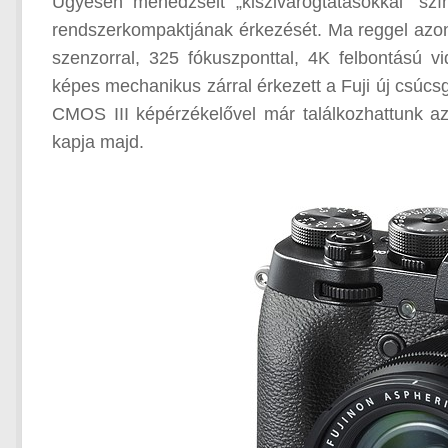
Ügyesen menedzselt „kiszivárogtatásokkal” szí
rendszerkompaktjának érkezését. Ma reggel azonb
szenzorral, 325 fókuszponttal, 4K felbontású v
képes mechanikus zárral érkezett a Fuji új csúc
CMOS III képérzékelővel már találkozhattunk az
kapja majd.