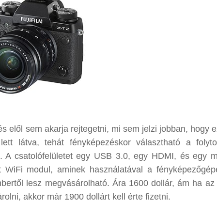
és elől sem akarja rejtegetni, mi sem jelzi jobban, hogy 
lett látva, tehát fényképezéskor választható a folyt
. A csatolófelületet egy USB 3.0, egy HDMI, és egy m
tt WiFi modul, aminek használatával a fényképezőgép
embertől lesz megvásárolható. Ára 1600 dollár, ám ha az
ni, akkor már 1900 dollárt kell érte fizetni.