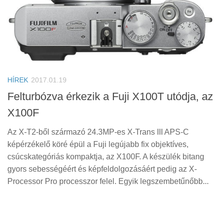
HÍREK
2017.01.19
Felturbózva érkezik a Fuji X100T utódja, az
X100F
Az X-T2-ből származó 24.3MP-es X-Trans III APS-C
képérzékelő köré épül a Fuji legújabb fix objektíves,
csúcskategóriás kompaktja, az X100F. A készülék bitang
gyors sebességéért és képfeldolgozásáért pedig az X-
Processor Pro processzor felel. Egyik legszembetűnőbb...