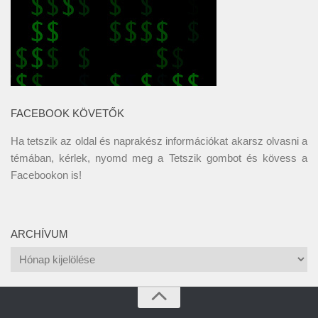
FACEBOOK KÖVETŐK
Ha tetszik az oldal és naprakész információkat akarsz olvasni a
témában, kérlek, nyomd meg a Tetszik gombot és kövess a
Facebookon
is!
ARCHÍVUM
Archívum