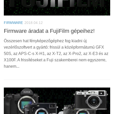
FIRMWARE
2018.04.12
Firmware áradat a FujiFilm gépeihez!
Összesen hat fényképezőgéphez fog kiadni új
vezérlőszoftvert a gyártó: frissül a középformátumú GFX
50S, az APS-C-s X-H1, az X-T2, az X-Pro2, az X-E3 és az
X100F. A frissítéseket a Fuji szakemberei nem egyszerre,
hanem...