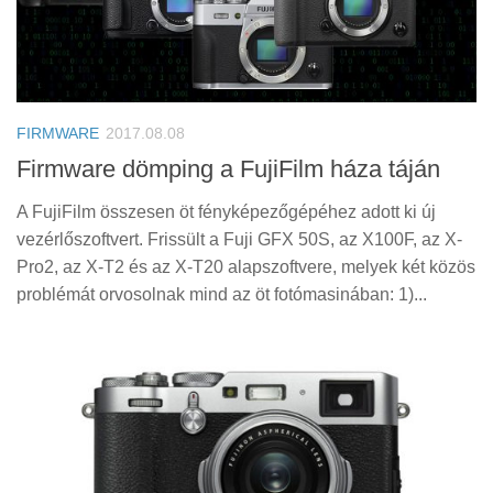
FIRMWARE
2017.08.08
Firmware dömping a FujiFilm háza táján
A FujiFilm összesen öt fényképezőgépéhez adott ki új
vezérlőszoftvert. Frissült a Fuji GFX 50S, az X100F, az X-
Pro2, az X-T2 és az X-T20 alapszoftvere, melyek két közös
problémát orvosolnak mind az öt fotómasinában: 1)...