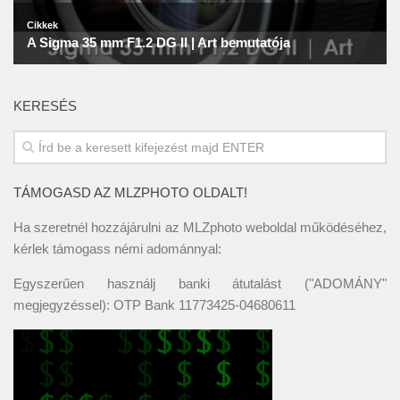
KERESÉS
TÁMOGASD AZ MLZPHOTO OLDALT!
Ha szeretnél hozzájárulni az MLZphoto weboldal működéséhez,
kérlek támogass némi adománnyal:
Egyszerűen használj banki átutalást ("ADOMÁNY"
megjegyzéssel): OTP Bank 11773425-04680611