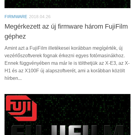
Tanácsok
Érdekességek
FIRMWARE
2018.04.26
Helyszíni Riport
Megérkezett az új firmware három FujiFilm
géphez
E-BB
Amint azt a FujiFilm illetékesei korábban megígérték, új
vezérlőszoftverek fognak érkezni egyes fotómasinákhoz.
Ennek függvényében ma már le is tölthetjük az X-E3, az X-
H1 és az X100F új alapszoftverét, ami a korábban közölt
hírben...