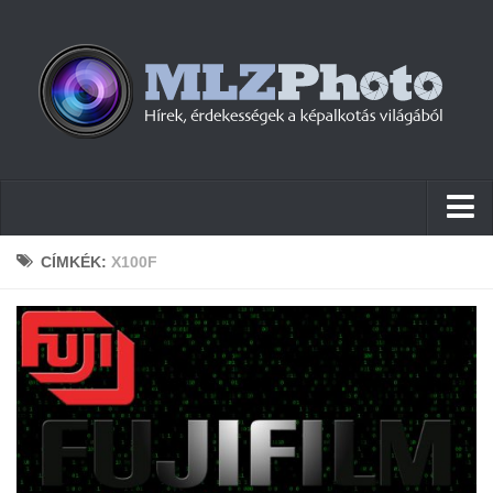
Hírek
CÍMKÉK:
X100F
Pletykák
Cikkek
Szoftver
Firmware
Tudástár