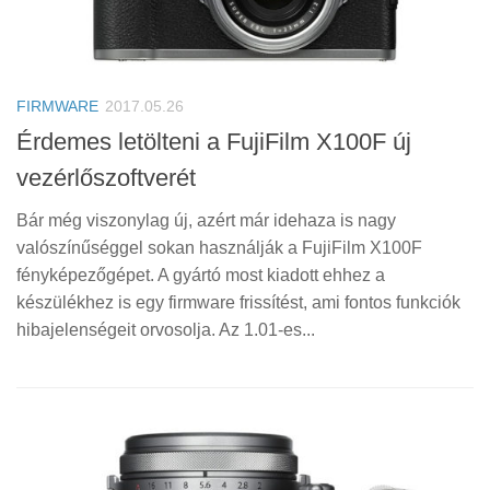
FIRMWARE
2017.05.26
Érdemes letölteni a FujiFilm X100F új
vezérlőszoftverét
Bár még viszonylag új, azért már idehaza is nagy
valószínűséggel sokan használják a FujiFilm X100F
fényképezőgépet. A gyártó most kiadott ehhez a
készülékhez is egy firmware frissítést, ami fontos funkciók
hibajelenségeit orvosolja. Az 1.01-es...