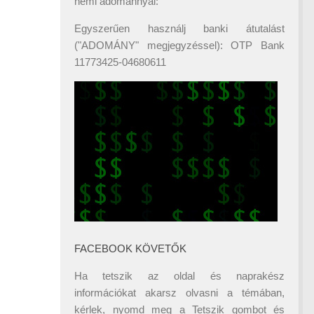
némi adománnyal:
Egyszerűen használj banki átutalást
("ADOMÁNY" megjegyzéssel): OTP Bank
11773425-04680611
FACEBOOK KÖVETŐK
Ha tetszik az oldal és naprakész
információkat akarsz olvasni a témában,
kérlek, nyomd meg a Tetszik gombot és