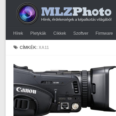
Hírek
Pletykák
Cikkek
Szoftver
Firmware
CÍMKÉK:
XA11