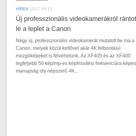
HÍREK
2017.09.12
Új professzionális videokamerákról rántot
le a leplet a Canon
Négy új, professzionális videokamerát mutatott be ma a
Canon, melyek közül kettővel akár 4K felbontású
mozgóképeket is felvehetünk. Az XF405 és az XF400
legfeljebb 50 kép/mp-es képfrissítési frekvenciára képes
manapság oly népszerű 4K...