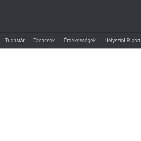
Tudástár
Tanácsok
Érdekességek
Helyszíni Riport