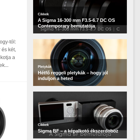
gy-tól:
és két,
kotja a
k...