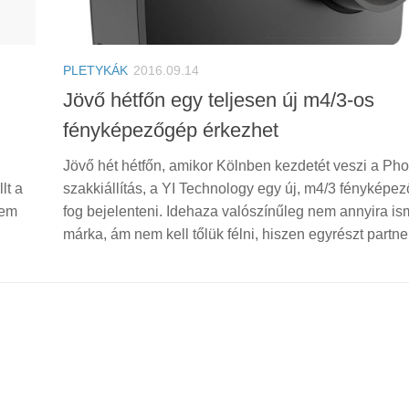
PLETYKÁK
2016.09.14
Jövő hétfőn egy teljesen új m4/3-os
fényképezőgép érkezhet
Jövő hét hétfőn, amikor Kölnben kezdetét veszi a Pho
lt a
szakkiállítás, a YI Technology egy új, m4/3 fényképe
nem
fog bejelenteni. Idehaza valószínűleg nem annyira is
márka, ám nem kell tőlük félni, hiszen egyrészt partner