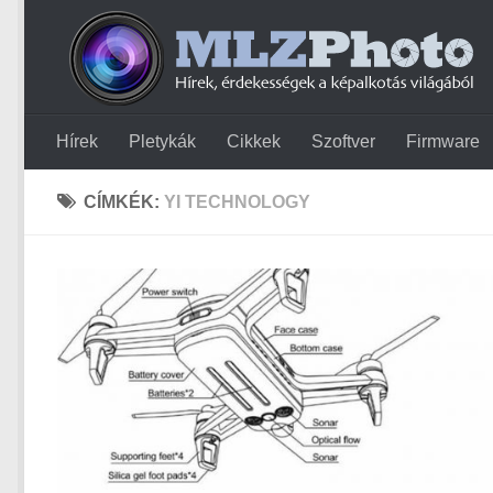
Hírek
Pletykák
Cikkek
Szoftver
Firmware
CÍMKÉK:
YI TECHNOLOGY