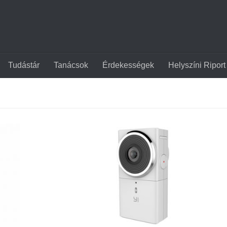
Tudástár
Tanácsok
Érdekességek
Helyszíni Riport