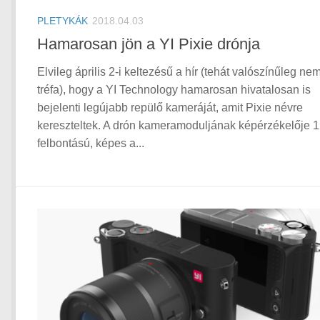
PLETYKÁK
2018.04.03
Hamarosan jön a YI Pixie drónja
Elvileg április 2-i keltezésű a hír (tehát valószínűleg ne
tréfa), hogy a YI Technology hamarosan hivatalosan is
bejelenti legújabb repülő kameráját, amit Pixie névre
kereszteltek. A drón kameramoduljának képérzékelője 
felbontású, képes a...