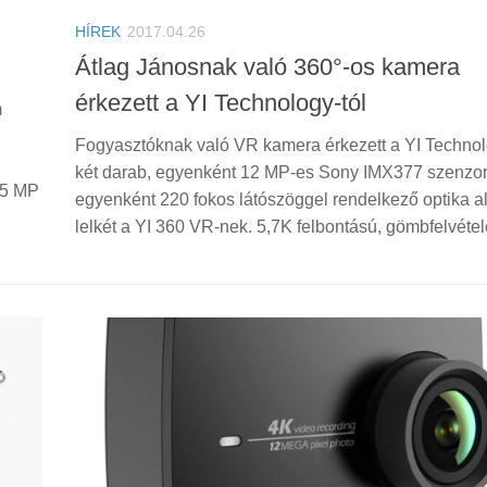
HÍREK
2017.04.26
Átlag Jánosnak való 360°-os kamera
érkezett a YI Technology-tól
m
Fogyasztóknak való VR kamera érkezett a YI Technolo
két darab, egyenként 12 MP-es Sony IMX377 szenzor 
15 MP
egyenként 220 fokos látószöggel rendelkező optika al
lelkét a YI 360 VR-nek. 5,7K felbontású, gömbfelvétele