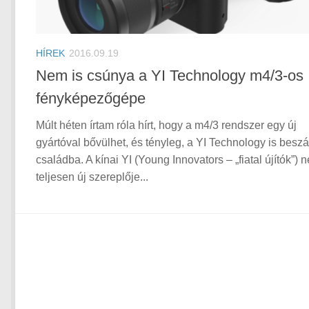
HÍREK
2016.09.19
Nem is csúnya a YI Technology m4/3-os
fényképezőgépe
Múlt héten írtam róla hírt, hogy a m4/3 rendszer egy új
gyártóval bővülhet, és tényleg, a YI Technology is beszál
családba. A kínai YI (Young Innovators – „fiatal újítók”) 
teljesen új szereplője...