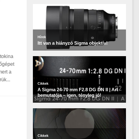
tokina
zőgépet
mert a
ük...