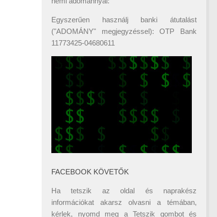
némi adománnyal:
Egyszerűen használj banki átutalást
("ADOMÁNY" megjegyzéssel): OTP Bank
11773425-04680611
FACEBOOK KÖVETŐK
Ha tetszik az oldal és naprakész
információkat akarsz olvasni a témában,
kérlek, nyomd meg a Tetszik gombot és