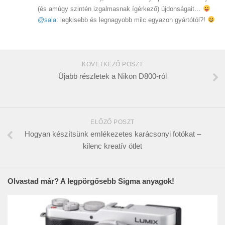
(és amúgy szintén izgalmasnak ígérkező) újdonságait…
@sala
: legkisebb és legnagyobb milc egyazon gyártótól?!
KÖVETKEZŐ POSZT
Újabb részletek a Nikon D800-ról
ELŐZŐ POSZT
Hogyan készítsünk emlékezetes karácsonyi fotókat –
kilenc kreatív ötlet
Olvastad már? A legpörgősebb Sigma anyagok!