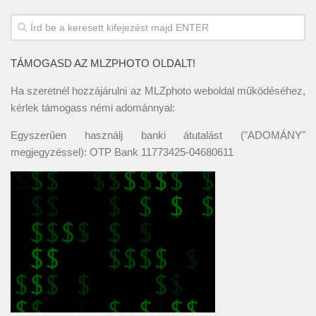
TÁMOGASD AZ MLZPHOTO OLDALT!
Ha szeretnél hozzájárulni az MLZphoto weboldal működéséhez,
kérlek támogass némi adománnyal:
Egyszerűen használj banki átutalást ("ADOMÁNY"
megjegyzéssel): OTP Bank 11773425-04680611