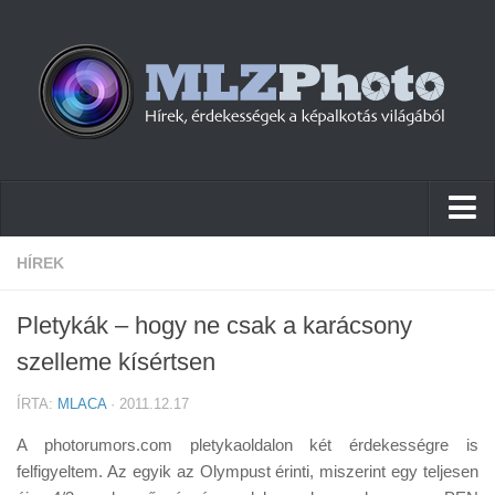
Hírek
HÍREK
Pletykák
Pletykák – hogy ne csak a karácsony
Cikkek
szelleme kísértsen
Szoftver
ÍRTA:
MLACA
· 2011.12.17
Firmware
A photorumors.com pletykaoldalon két érdekességre is
Tudástár
felfigyeltem. Az egyik az Olympust érinti, miszerint egy teljesen