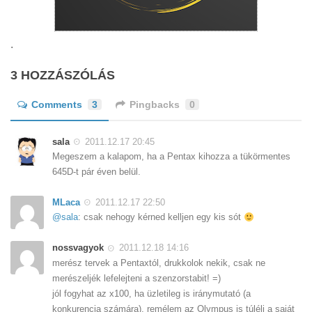
.
3 HOZZÁSZÓLÁS
Comments
3
Pingbacks
0
sala
2011.12.17 20:45
Megeszem a kalapom, ha a Pentax kihozza a tükörmentes
645D-t pár éven belül.
MLaca
2011.12.17 22:50
@sala
: csak nehogy kérned kelljen egy kis sót
nossvagyok
2011.12.18 14:16
merész tervek a Pentaxtól, drukkolok nekik, csak ne
merészeljék lefelejteni a szenzorstabit! =)
jól fogyhat az x100, ha üzletileg is iránymutató (a
konkurencia számára), remélem az Olympus is túléli a saját