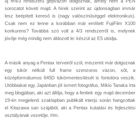
új m4/3 rendszerű gépvázon dolgoznak, amely nem a PEN
Tanácsok
sorozatot követi majd. A hírek szerint az újdonságban immár
Érdekességek
lesz beépített kereső is (nagy valószínűséggel elektronikus).
Csak nem ez lenne a korábban már említett FujiFilm X100
Helyszíni Riport
konkurens? Továbbá szó volt a 4/3 rendszerről is, melynek
E-BB
jövője még mindig nem áldozott le: készül az E5 utódja.
A másik anyag a Pentax terveiről szól, miszerint már dolgoznak
egy tükör nélküli full frame szenzoros vázon, sőt, a
középformátumos 645D tükörmentesítését is fontolóra veszik.
Utóbbiakat egy Japánban jól ismert fotográfus, Mikio Tanaka írta
meg blogjában, aki azt állítja, hogy a fentiek egy majd december
19-én megjelenő szaklapban publikált interjú során hangzottak
el Kitazawa san szájából, aki a Pentax kutatási és fejlesztési
osztályának vezetője. Hm.