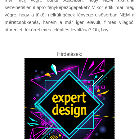
kezelhetetlenül apró fényképezőgépeket? Mikor értik már meg
végre, hogy a tükör nélküli gépek lényege elsősorban NEM a
méretcsökkenés, hanem a már igen elavult, filmes világból
átmentett tükörreflexes felépítés leváltása? Oh, boy..
Hirdetések: