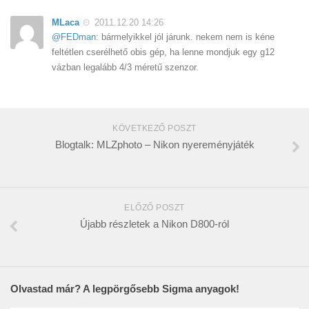
MLaca
2011.12.20 14:26
@FEDman
: bármelyikkel jól járunk. nekem nem is kéne
feltétlen cserélhető obis gép, ha lenne mondjuk egy g12
vázban legalább 4/3 méretű szenzor.
KÖVETKEZŐ POSZT
Blogtalk: MLZphoto – Nikon nyereményjáték
ELŐZŐ POSZT
Újabb részletek a Nikon D800-ról
Olvastad már? A legpörgősebb Sigma anyagok!