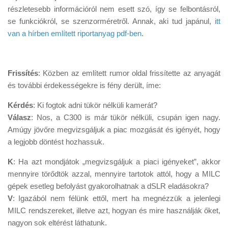
Tanácsok
részletesebb információról nem esett szó, így se felbontásról,
se funkciókról, se szenzorméretről. Annak, aki tud japánul,
itt
Érdekességek
van a hírben említett riportanyag pdf-ben
.
Helyszíni Riport
E-BB
Frissítés
: Közben az említett rumor oldal frissítette az anyagát
és további érdekességekre is fény derült, íme:
Kérdés
: Ki fogtok adni tükör nélküli kamerát?
Válasz
: Nos, a C300 is már tükör nélküli, csupán igen nagy.
Amúgy jövőre megvizsgáljuk a piac mozgását és igényét, hogy
a legjobb döntést hozhassuk.
K
: Ha azt mondjátok „megvizsgáljuk a piaci igényeket”, akkor
mennyire törődtök azzal, mennyire tartotok attól, hogy a MILC
gépek esetleg befolyást gyakorolhatnak a dSLR eladásokra?
V
: Igazából nem félünk ettől, mert ha megnézzük a jelenlegi
MILC rendszereket, illetve azt, hogyan és mire használják őket,
nagyon sok eltérést láthatunk.