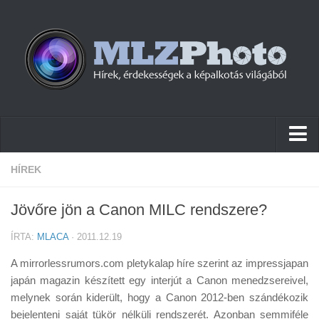
Hírek
HÍREK
Pletykák
Jövőre jön a Canon MILC rendszere?
Cikkek
ÍRTA:
MLACA
· 2011.12.19
Szoftver
A mirrorlessrumors.com pletykalap híre szerint az impressjapan
Firmware
japán magazin készített egy interjút a Canon menedzsereivel,
melynek során kiderült, hogy a Canon 2012-ben szándékozik
Tudástár
bejelenteni saját tükör nélküli rendszerét. Azonban semmiféle