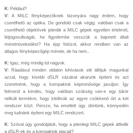
K
: Például?
V
: A MILC fényképezőknek bizonyára nagy érdem, hogy
cserélhető az optika. De gondold csak végig: valóban csak a
cserélhető objektívek jelentik a MILC gépek egyetlen értelmét,
létjogosultságát, ha figyelembe vesszük a bajonett általi
méretnövekedést? Ha épp fotózol, akkor rendben van az
átlagos fényképezőgép mérete, de ha nem..
K
: Igaz, még mindig túl nagyok.
V
: Ráadásul minden oldalon kihívások elé állítjuk magunkat
azzal, hogy kisebb dSLR vázakat akarunk építeni és azt
szeretnénk, hogy a kompaktok képminősége javuljon. Így
felmerül a kérdés, hogy valóban szükség van-e egy tükör
nélküli termékre, hogy kitöltsük az egyre csökkenő űrt a két
rendszer közt. Persze, ha emellett úgy döntünk, könnyedén
meg tudnánk építeni egy MILC rendszert.
K
: Szóval úgy gondoljátok, hogy a jelenlegi MILC gépek átfedik
a dSLR-ek és a kompaktok piacait?