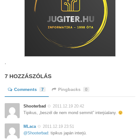
.
7 HOZZÁSZÓLÁS
Comments
7
Pingbacks
0
Shooterbad
2011.12.19 20:42
Tipikus, „beszél de nem mond semmit” interjúalany.
MLaca
2011.12.19 23:51
@Shooterbad
: tipikus japán interjú.