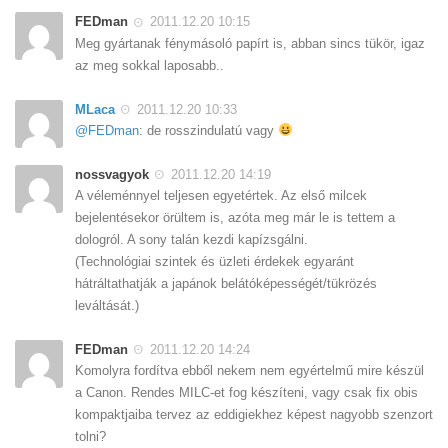
FEDman
2011.12.20 10:15
Meg gyártanak fénymásoló papírt is, abban sincs tükör, igaz
az meg sokkal laposabb..
MLaca
2011.12.20 10:33
@FEDman
: de rosszindulatú vagy
nossvagyok
2011.12.20 14:19
A véleménnyel teljesen egyetértek. Az első milcek
bejelentésekor örültem is, azóta meg már le is tettem a
dologról. A sony talán kezdi kapízsgálni.
(Technológiai szintek és üzleti érdekek egyaránt
hátráltathatják a japánok belátóképességét/tükrözés
leváltását.)
FEDman
2011.12.20 14:24
Komolyra fordítva ebből nekem nem egyértelmű mire készül
a Canon. Rendes MILC-et fog készíteni, vagy csak fix obis
kompaktjaiba tervez az eddigiekhez képest nagyobb szenzort
tolni?