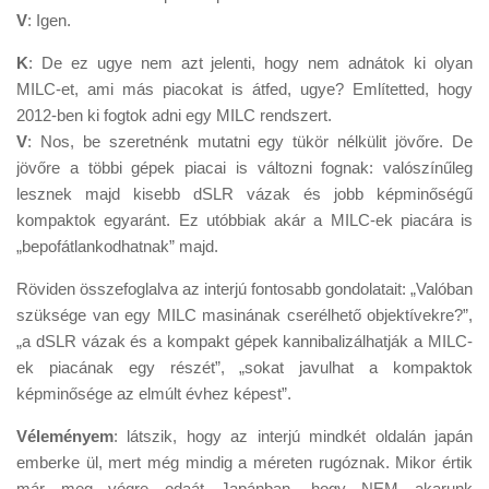
V
: Igen.
K
: De ez ugye nem azt jelenti, hogy nem adnátok ki olyan
MILC-et, ami más piacokat is átfed, ugye? Említetted, hogy
2012-ben ki fogtok adni egy MILC rendszert.
V
: Nos, be szeretnénk mutatni egy tükör nélkülit jövőre. De
jövőre a többi gépek piacai is változni fognak: valószínűleg
lesznek majd kisebb dSLR vázak és jobb képminőségű
kompaktok egyaránt. Ez utóbbiak akár a MILC-ek piacára is
„bepofátlankodhatnak” majd.
Röviden összefoglalva az interjú fontosabb gondolatait: „Valóban
szüksége van egy MILC masinának cserélhető objektívekre?”,
„a dSLR vázak és a kompakt gépek kannibalizálhatják a MILC-
ek piacának egy részét”, „sokat javulhat a kompaktok
képminősége az elmúlt évhez képest”.
Véleményem
: látszik, hogy az interjú mindkét oldalán japán
emberke ül, mert még mindig a méreten rugóznak. Mikor értik
már meg végre odaát Japánban, hogy NEM akarunk