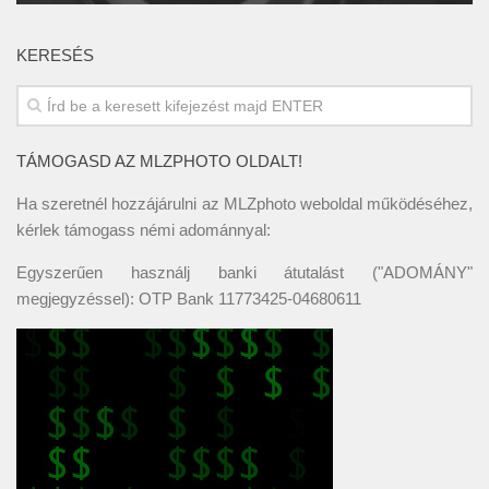
KERESÉS
TÁMOGASD AZ MLZPHOTO OLDALT!
Ha szeretnél hozzájárulni az MLZphoto weboldal működéséhez,
kérlek támogass némi adománnyal:
Egyszerűen használj banki átutalást ("ADOMÁNY"
megjegyzéssel): OTP Bank 11773425-04680611