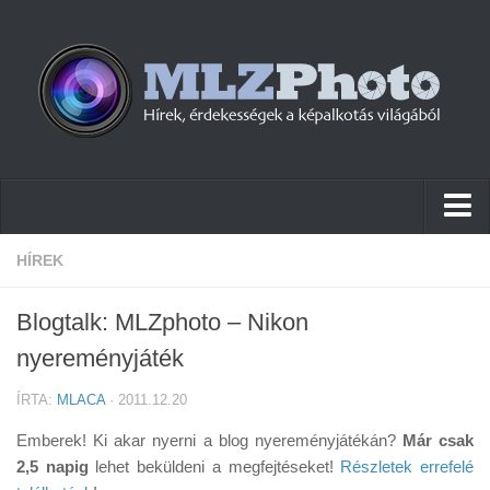
Hírek
HÍREK
Pletykák
Blogtalk: MLZphoto – Nikon
Cikkek
nyereményjáték
Szoftver
ÍRTA:
MLACA
· 2011.12.20
Firmware
Emberek! Ki akar nyerni a blog nyereményjátékán?
Már csak
Tudástár
2,5 napig
lehet beküldeni a megfejtéseket!
Részletek errefelé