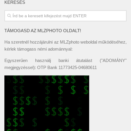
KERESÉS
TÁMOGASD AZ MLZPHOTO OLDALT!
Ha szeretnél hozzájárulni az MLZphoto weboldal működéséhez,
kérlek támogass némi adománnyal:
Egyszerűen használj banki átutalást ("ADOMÁNY"
megjegyzéssel): OTP Bank 11773425-04680611