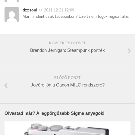
dzzsoni
2011.12.21 12:09
Már mindent csak facebookon? Ezért nem fogok regisztrálni.
KÖVETKEZŐ POSZT
Brendon Jernigan: Steampunk portrék
ELŐZŐ POSZT
Jövőre jön a Canon MILC rendszere?
Olvastad már? A legpörgősebb Sigma anyagok!