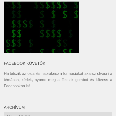
FACEBOOK KÖVETŐK
Ha tetszik az oldal és naprakész információkat akarsz olvasni a
témában, kérlek, nyomd meg a Tetszik gombot és kövess a
Facebookon
is!
ARCHÍVUM
Archívum