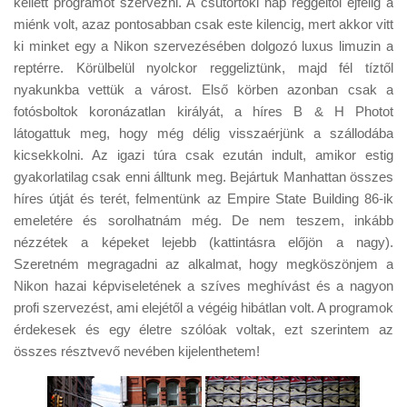
kellett programot szervezni. A csütörtöki nap reggeltől éjfélig a
Tanácsok
miénk volt, azaz pontosabban csak este kilencig, mert akkor vitt
Érdekességek
ki minket egy a Nikon szervezésében dolgozó luxus limuzin a
reptérre. Körülbelül nyolckor reggeliztünk, majd fél tíztől
Helyszíni Riport
nyakunkba vettük a várost. Első körben azonban csak a
E-BB
fotósboltok koronázatlan királyát, a híres B & H Photot
látogattuk meg, hogy még délig visszaérjünk a szállodába
kicsekkolni. Az igazi túra csak ezután indult, amikor estig
gyakorlatilag csak enni álltunk meg. Bejártuk Manhattan összes
híres útját és terét, felmentünk az Empire State Building 86-ik
emeletére és sorolhatnám még. De nem teszem, inkább
nézzétek a képeket lejebb (kattintásra előjön a nagy).
Szeretném megragadni az alkalmat, hogy megköszönjem a
Nikon hazai képviseletének a szíves meghívást és a nagyon
profi szervezést, ami elejétől a végéig hibátlan volt. A programok
érdekesek és egy életre szólóak voltak, ezt szerintem az
összes résztvevő nevében kijelenthetem!