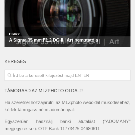
KERESÉS
TÁMOGASD AZ MLZPHOTO OLDALT!
Ha szeretnél hozzájárulni az MLZphoto weboldal működéséhez,
kérlek támogass némi adománnyal:
Egyszerűen használj banki átutalást ("ADOMÁNY"
megjegyzéssel): OTP Bank 11773425-04680611