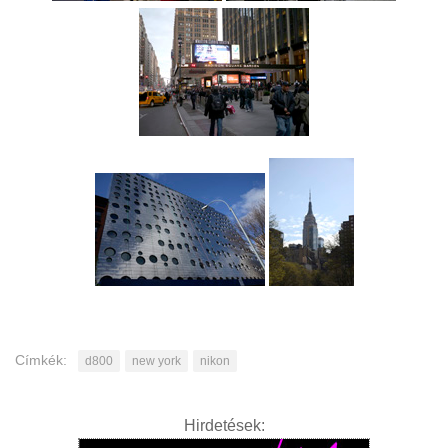
Címkék:
d800
new york
nikon
Hirdetések: