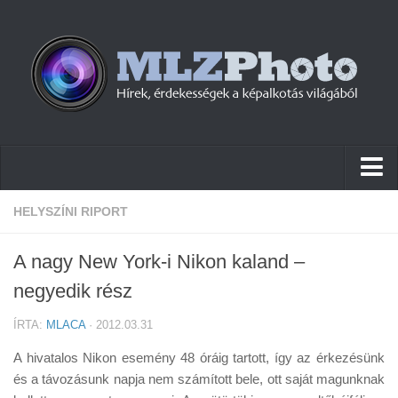
Hírek
HELYSZÍNI RIPORT
Pletykák
A nagy New York-i Nikon kaland –
Cikkek
negyedik rész
Szoftver
ÍRTA:
MLACA
· 2012.03.31
Firmware
A hivatalos Nikon esemény 48 óráig tartott, így az érkezésünk
Tudástár
és a távozásunk napja nem számított bele, ott saját magunknak