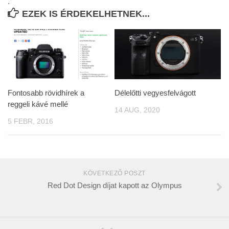
.
EZEK IS ÉRDEKELHETNEK...
Fontosabb rövidhírek a
Délelőtti vegyesfelvágott
reggeli kávé mellé
14 AUG, 2020
5 FEBR, 2016
KÖVETKEZŐ POSZT
Red Dot Design díjat kapott az Olympus