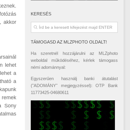
keznek.
fotózás
KERESÉS
, akkor
TÁMOGASD AZ MLZPHOTO OLDALT!
Ha szeretnél hozzájárulni az MLZphoto
rsainál
weboldal működéséhez, kérlek támogass
n lehet
némi adománnyal:
lehet a
Egyszerűen használj banki átutalást
tható a
("ADOMÁNY" megjegyzéssel): OTP Bank
 kapunk
11773425-04680611
, remek
 a Sony
atalmas