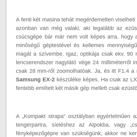
A fenti két masina tehát megérdemelten viselhet
azonban van még valaki, aki legalább az ezü
csúcsgépe bár már nem volt képes arra, hogy a
minőségű géptestével és kellemes mennyiségű e
magát a szívembe. Igaz, optikája csak ekv. 90 
lencserendszer nagylátó vége 24 milliméterről i
csak 28 mm-ről zoomolhatóak. Ja, és itt F1.4 a 
Samsung EX-2
készüléke képes. Ha csak az LX
fentebb említett két másik gép mellett csak ezüstö
A „Kompakt strapa” osztályban egyértelműen 
tengerpartra, síeléshez az Alpokba, vagy „cs
fényképezőgépre van szükségünk, akkor ne kere