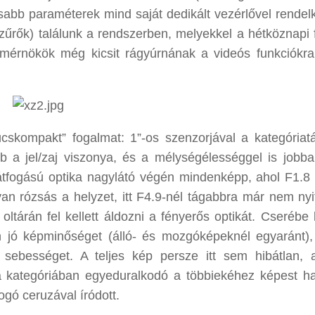
osabb paraméterek mind saját dedikált vezérlővel rendel
űrők) találunk a rendszerben, melyekkel a hétköznapi 
 mérnökök még kicsit rágyúrnának a videós funkciókra
úcskompakt” fogalmat: 1”-os szenzorjával a kategóriatá
 a jel/zaj viszonya, és a mélységélességgel is jobba
átfogású optika nagylátó végén mindenképp, ahol F1.8 
an rózsás a helyzet, itt F4.9-nél tágabbra már nem nyi
oltárán fel kellett áldozni a fényerős optikát. Cserébe
n jó képminőséget (álló- és mozgóképeknél egyaránt)
li sebességet. A teljes kép persze itt sem hibátlan,
a kategóriában egyeduralkodó a többiekéhez képest h
ogó ceruzával íródott.