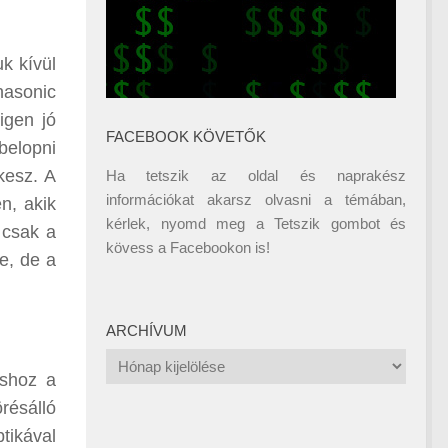
k kívül
nasonic
igen jó
FACEBOOK KÖVETŐK
belopni
kesz. A
Ha tetszik az oldal és naprakész
információkat akarsz olvasni a témában,
n, akik
kérlek, nyomd meg a Tetszik gombot és
 csak a
kövess a
Facebookon
is!
e, de a
ARCHÍVUM
Archívum
áshoz a
résálló
tikával