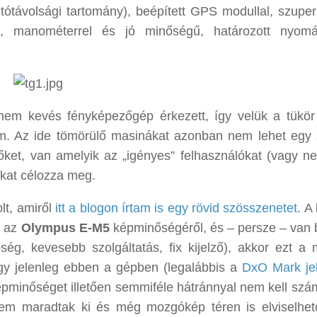
jtótávolsági tartomány), beépített GPS modullal, szupe
el, manométerrel és jó minőségű, határozott nyom
nem kevés fényképezőgép érkezett, így velük a tükör 
om. Az ide tömörülő masinákat azonban nem lehet egy 
őket, van amelyik az „igényes” felhasználókat (vagy n
ikat célozza meg.
lt, amiről
itt a blogon írtam is egy rövid szösszenetet
. A
i az
Olympus E-M5
képminőségéről, és – persze – van
g, kevesebb szolgáltatás, fix kijelző), akkor ezt a 
ogy jelenleg ebben a gépben (legalábbis a
DxO Mark je
 képminőséget illetően semmiféle hátránnyal nem kell szá
nem maradtak ki és még mozgókép téren is elviselhet