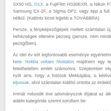
SX50 HS,
G1X
, a FujiFilm HS30EXR, a Nikon P
Samsung EX-2F, a Sigma DP2, vagy épp a full
nélkül. (Kattints kicsit lejjebb a TOVÁBBRA)
Persze, a fényképezőgépek mellett számtalan új ob
nehézségek ellenére pezseg (persze, nem mindeg
pezsgőben).
Az idei év két legfontosabb eseménye egyértelmű
New Yorkba voltam hivatalos
majdnem egy tel
feledhetetlen emlék számomra. Szeptember vé
nyílt arra, hogy a fotósok Mekkájába, a kété
eljussak
, ahol számtalan kiállító ontotta az érdek
Immár második éve adományozok díjakat az álta
alábbi kategóriák szerint soroltam be: