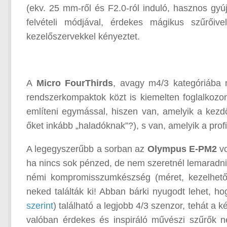
(ekv. 25 mm-ről és F2.0-ról induló, hasznos gyú
felvételi módjával, érdekes mágikus szűrőiv
kezelőszervekkel kényeztet.
A
Micro FourThirds
, avagy m4/3 kategóriába 
rendszerkompaktok közt is kiemelten foglalkoz
említeni egymással, hiszen van, amelyik a kezd
őket inkább „haladóknak”?), s van, amelyik a prof
A legegyszerűbb a sorban az
Olympus E-PM2
vo
ha nincs sok pénzed, de nem szeretnél lemaradn
némi kompromisszumkészség (méret, kezelhetősé
neked találták ki! Abban bárki nyugodt lehet, h
szerint
) található a legjobb 4/3 szenzor, tehát a
valóban érdekes és inspiráló művészi szűrők 