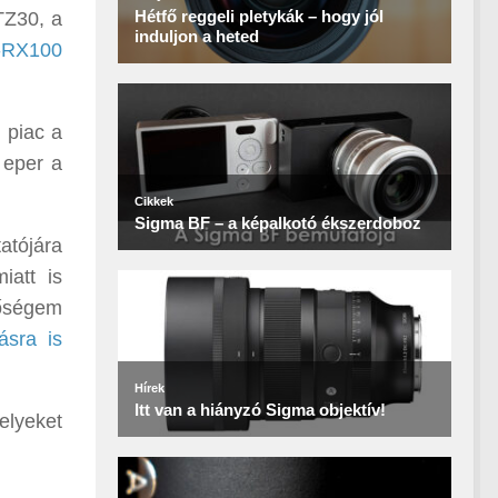
TZ30, a
-RX100
 piac a
 eper a
atójára
att is
tőségem
ásra is
elyeket