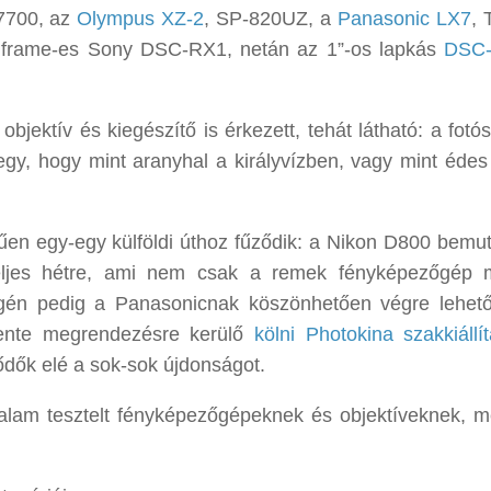
7700, az
Olympus XZ-2
, SP-820UZ, a
Panasonic LX7
, 
 frame-es Sony DSC-RX1, netán az 1”-os lapkás
DSC
jektív és kiegészítő is érkezett, tehát látható: a fotós
y, hogy mint aranyhal a királyvízben, vagy mint édes
en egy-egy külföldi úthoz fűződik: a Nikon D800 bemut
jes hétre, ami nem csak a remek fényképezőgép mi
gén pedig a Panasonicnak köszönhetően végre lehe
vente megrendezésre kerülő
kölni Photokina szakkiállít
lődők elé a sok-sok újdonságot.
lam tesztelt fényképezőgépeknek és objektíveknek, m