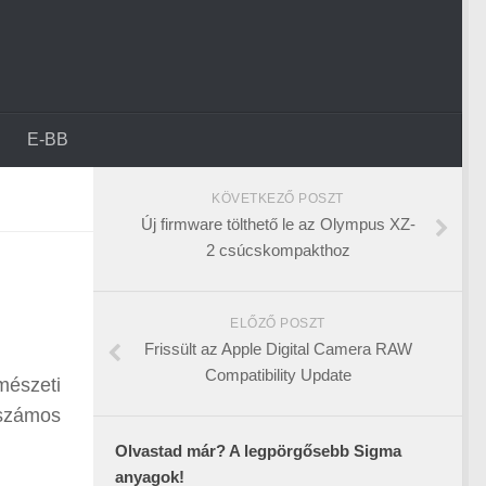
E-BB
KÖVETKEZŐ POSZT
Új firmware tölthető le az Olympus XZ-
2 csúcskompakthoz
ELŐZŐ POSZT
Frissült az Apple Digital Camera RAW
Compatibility Update
mészeti
 számos
Olvastad már? A legpörgősebb Sigma
anyagok!