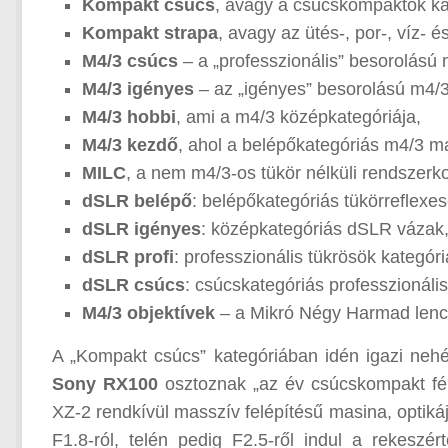
Kompakt csúcs
, avagy a csúcskompaktok ka
Kompakt strapa
, avagy az ütés-, por-, víz- é
M4/3 csúcs
– a „professzionális” besorolású 
M4/3 igényes
– az „igényes” besorolású m4/3
M4/3 hobbi
, ami a m4/3 középkategóriája,
M4/3 kezdő
, ahol a belépőkategóriás m4/3 ma
MILC
, a nem m4/3-os tükör nélküli rendszerk
dSLR belépő
: belépőkategóriás tükörreflexes
dSLR igényes
: középkategóriás dSLR vázak
dSLR profi
: professzionális tükrösök kategóri
dSLR csúcs
: csúcskategóriás professzionál
M4/3 objektívek
– a Mikró Négy Harmad lenc
A „Kompakt csúcs” kategóriában idén igazi nehé
Sony RX100
osztoznak „az év csúcskompakt fé
XZ-2 rendkívül masszív felépítésű masina, optiká
F1.8-ról, telén pedig F2.5-ről indul a rekeszér