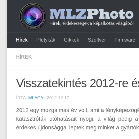
Hírek
Pletykák
Cikkek
Szoftver
Firmware
HÍREK
Visszatekintés 2012-re és
ÍRTA:
MLACA
· 2012.12.17
2012 egy mozgalmas év volt, ami a fényképezőgép
katasztrófák utóhatásait nyögi, a világ pedig 
érdekes újdonsággal leptek meg minket a gyártók