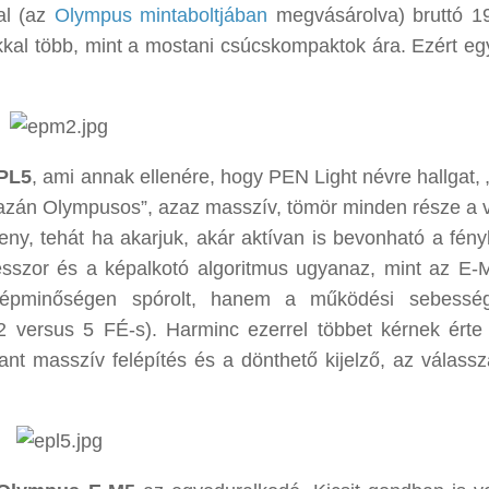
al (az
Olympus mintaboltjában
megvásárolva) bruttó 1
okkal több, mint a mostani csúcskompaktok ára. Ezért eg
PL5
, ami annak ellenére, hogy PEN Light névre hallgat, 
 „igazán Olympusos”, azaz masszív, tömör minden része a 
keny, tehát ha akarjuk, akár aktívan is bevonható a fén
esszor és a képalkotó algoritmus ugyanaz, mint az E-
épminőségen spórolt, hanem a működési sebesség
(2 versus 5 FÉ-s). Harminc ezerrel többet kérnek érte
pant masszív felépítés és a dönthető kijelző, az válassz