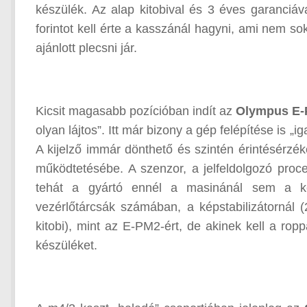
készülék. Az alap kitobival és 3 éves garanciáv
forintot kell érte a kasszánál hagyni, ami nem s
ajánlott plecsni jár.
Kicsit magasabb pozícióban indít az
Olympus E-
olyan lájtos”. Itt már bizony a gép felépítése is
A kijelző immár dönthető és szintén érintésérzé
működtetésébe. A szenzor, a jelfeldolgozó proc
tehát a gyártó ennél a masinánál sem a k
vezérlőtárcsák számában, a képstabilizátornál 
kitobi), mint az E-PM2-ért, de akinek kell a rop
készüléket.