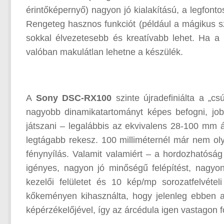
érintőképernyő) nagyon jó kialakítású, a legfont
Rengeteg hasznos funkciót (például a mágikus sz
sokkal élvezetesebb és kreatívabb lehet. Ha a
valóban makulátlan lehetne a készülék.
A
Sony DSC-RX100
szinte újradefiniálta a „cs
nagyobb dinamikatartományt képes befogni, jobb
játszani – legalábbis az ekvivalens 28-100 mm 
legtágabb rekesz. 100 milliméternél már nem oly
fénynyílás. Valamit valamiért – a hordozhatóság 
igényes, nagyon jó minőségű felépítést, nagyo
kezelői felületet és 10 kép/mp sorozatfelvéte
kőkeményen kihasználta, hogy jelenleg ebben 
képérzékelőjével, így az árcédula igen vastagon f