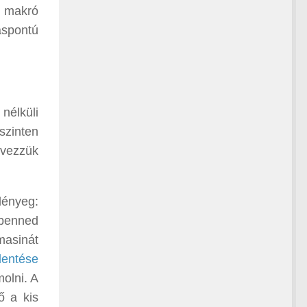
r makró
áspontú
nélküli
szinten
evezzük
 lényeg:
 benned
masinát
lentése
molni. A
ő a kis