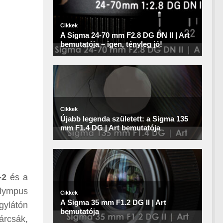
-2
és a
Olympus
gylátón
árcsák,