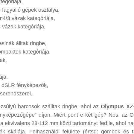
tegóriája,
s fagyálló gépek osztálya,
m4/3 vázak kategóriája,
 vázak kategóriája,
sinák álltak ringbe,
ompaktok kategóriája,
ek,
,
ája,
is dSLR fényképezők,
serendszerei.
zsúlyú harcosok szálltak ringbe, ahol az
Olympus XZ
nyképezőgépe” díjon. Miért pont e két gép? Nos, az 
ja ekvivalens 28-112 mm közti tartományt fed le, ahol na
ték skálája. Felhasználói felülete (értsd: gombok és t