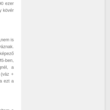
90 ezer
y kövér
„nem is
váznak.
yképező
M5-ben,
nél, a
 (váz +
a ezt a