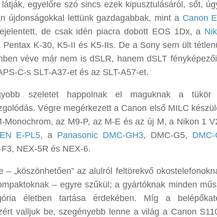
átják, egyelőre szó sincs ezek kipusztulásáról, sőt, úgy
yan újdonságokkal lettünk gazdagabbak, mint a
Canon 
bejelentett, de csak idén piacra dobott EOS 1Dx, a
Ni
a Pentax K-30, K5-II és K5-IIs. De a Sony sem ült tétlen
lemben véve már nem is dSLR, hanem dSLT fényképezőit,
z APS-C-s SLT-A37-et és az SLT-A57-et.
agyobb szeletet happolnak el maguknak a tükör n
mozgolódás. Végre megérkezett a Canon első MILC készül
M-Monochrom, az M9-P, az M-E és az új M, a Nikon 1 V2
EN E-PL5
, a
Panasonic DMC-GH3
, DMC-G5,
DMC-
F3, NEX-5R és NEX-6.
 – „köszönhetően” az alulról feltörekvő okostelefonokn
rkompaktoknak – egyre szűkül; a gyártóknak minden műs
gória életben tartása érdekében. Míg a belépőkat
zért valljuk be, szegényebb lenne a világ a Canon S11