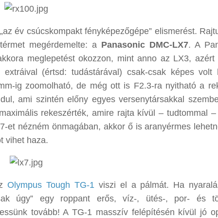
i „az év csúcskompakt fényképezőgépe” elismerést. Rajtu
stérmet megérdemelte: a
Panasonic DMC-LX7
. A Pa
kkora meglepetést okozzon, mint anno az LX3, azért 
xtráival (értsd: tudástárával) csak-csak képes volt 
mm-ig zoomolható, de még ott is F2.3-ra nyitható a re
ndul, ami szintén előny egyes versenytársakkal szembe
maximális rekeszérték, amire rajta kívül – tudtommal –
7-et nézném önmagában, akkor ő is aranyérmes lehetn
t vihet haza.
az
Olympus Tough TG-1
viszi el a pálmát. Ha nyaral
ak úgy” egy roppant erős, víz-, ütés-, por- és tö
ssünk tovább! A TG-1 masszív felépítésén kívül jó op