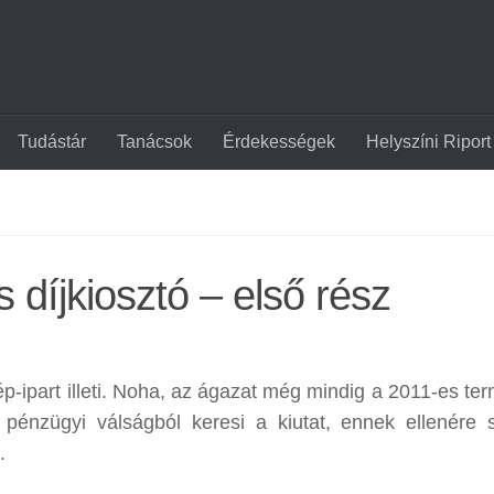
Tudástár
Tanácsok
Érdekességek
Helyszíni Riport
 díjkiosztó – első rész
-ipart illeti. Noha, az ágazat még mindig a 2011-es ter
a pénzügyi válságból keresi a kiutat, ennek ellenére
.