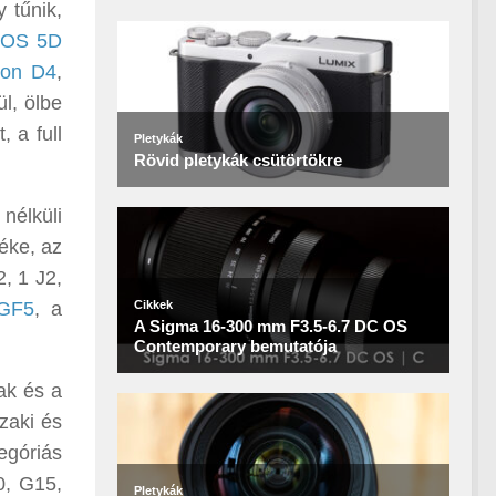
 tűnik,
EOS 5D
kon D4
,
ül, ölbe
 a full
élküli
éke, az
, 1 J2,
GF5
, a
ak és a
zaki és
egóriás
0, G15,