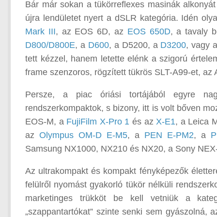
Bár már sokan a tükörreflexes masinák alkonyát l
újra lendületet nyert a dSLR kategória. Idén ol
Mark III
, az EOS 6D, az
EOS 650D
, a tavaly 
D800/D800E
, a
D600
, a D5200, a
D3200
, vagy 
tett kézzel, hanem letette elénk a szigorú érte
frame szenzoros, rögzített tükrös SLT-A99-et, a
Persze, a piac óriási tortájából egyre n
rendszerkompaktok, s bizony, itt is volt bőven 
EOS-M, a
FujiFilm X-Pro 1
és az
X-E1
, a Leica 
az
Olympus OM-D E-M5
, a
PEN E-PM2
, a
P
Samsung NX1000, NX210 és NX20, a Sony NEX-
Az ultrakompakt és kompakt fényképezők élettere
felülről nyomást gyakorló tükör nélküli rendsze
marketinges trükköt be kell vetniük a kate
„szappantartókat” szinte senki sem gyászolná, a