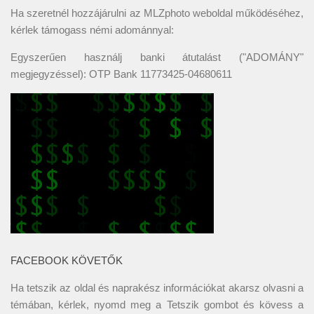
Ha szeretnél hozzájárulni az MLZphoto weboldal működéséhez,
kérlek támogass némi adománnyal:
Egyszerűen használj banki átutalást ("ADOMÁNY"
megjegyzéssel): OTP Bank 11773425-04680611
FACEBOOK KÖVETŐK
Ha tetszik az oldal és naprakész információkat akarsz olvasni a
témában, kérlek, nyomd meg a Tetszik gombot és kövess a