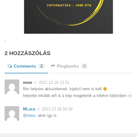
.
2 HOZZÁSZÓLÁS
Comments
2
Pingbacks
0
noss
2012.12.18 13:51
film helyére akku/elemek, kijelző nem is kell
helyette inkább wifi & a kép megjelenik a telefon kijelzőjén =)
MLaca
2012.12.18 16:19
@noss
: akár így is