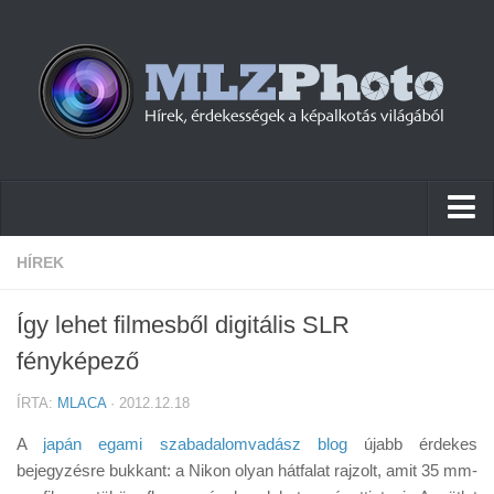
Hírek
HÍREK
Pletykák
Így lehet filmesből digitális SLR
Cikkek
fényképező
Szoftver
ÍRTA:
MLACA
· 2012.12.18
Firmware
A
japán egami szabadalomvadász blog
újabb érdekes
Tudástár
bejegyzésre bukkant: a Nikon olyan hátfalat rajzolt, amit 35 mm-