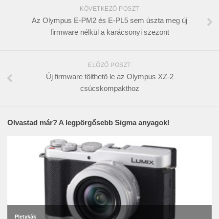
KÖVETKEZŐ POSZT
Az Olympus E-PM2 és E-PL5 sem úszta meg új
firmware nélkül a karácsonyi szezont
ELŐZŐ POSZT
Új firmware tölthető le az Olympus XZ-2
csúcskompakthoz
Olvastad már? A legpörgősebb Sigma anyagok!