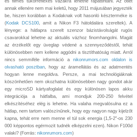
es filmes tükörreflexes vázakra lehetne rápattintani. Az ötlet
Tanácsok
annak ellenére nem mai keletű, hogy 2011 májusában jegyezték
Érdekességek
be, hiszen korábban a Kodaknak volt hasonló készterméke is
(
Kodak DCS100
, amit a Nikon F3 hátoldalára szereltek). A
Helyszíni Riport
lényege: a hátlapra szerelt szenzor bázistávolságát rugós
E-BB
csavarokkal lehetne az aktuális vázhoz finomhangolni. Magát
az érzékelőt egy üveglap védené a szennyeződéstől, tehát
különösebben nem kellene aggódni a tisztíthatóság miatt. Arról
nincs semmiféle információ a
nikonrumors.com oldalon is
olvasható posztban
, hogy az áramellátás és az adatmentés
hogyan lenne megoldva. Persze, a mai technológiáknak
köszönhetően nem okozhatna különösebben nagy gondot akár
egy microSD kártyafoglalat és egy különösen lapos akku
integrációja a hátfalba, ami mondjuk 200-250 felvétel
elkészítéséhez elég is lehetne. Ha valaha megvalósulna ez a
hátlap, nem tartom valószínűnek, hogy egy nagyon nagy kijelzőt
kapna, tehát erre nem menne el túl sok energia (1,5-2”-os 230
000 képpontos egérmozit tudnék elképzelni ezen). Nikon F100d
valaki? (Forrás:
nikonrumors.com
)