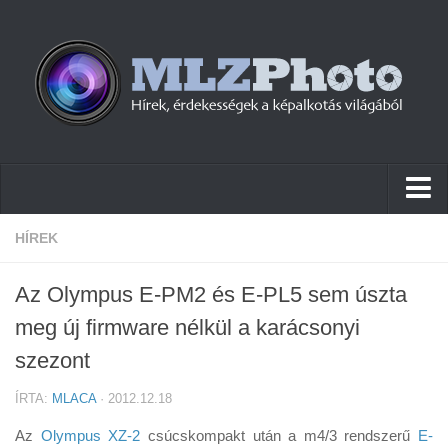
Hírek
HÍREK
Pletykák
Az Olympus E-PM2 és E-PL5 sem úszta
Cikkek
meg új firmware nélkül a karácsonyi
Szoftver
szezont
Firmware
ÍRTA:
MLACA
· 2012.12.18
Tudástár
Az
Olympus XZ-2
csúcskompakt után a m4/3 rendszerű
E-