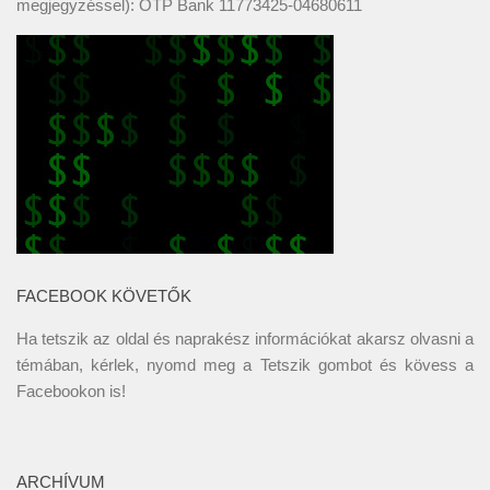
megjegyzéssel): OTP Bank 11773425-04680611
FACEBOOK KÖVETŐK
Ha tetszik az oldal és naprakész információkat akarsz olvasni a
témában, kérlek, nyomd meg a Tetszik gombot és kövess a
Facebookon
is!
ARCHÍVUM