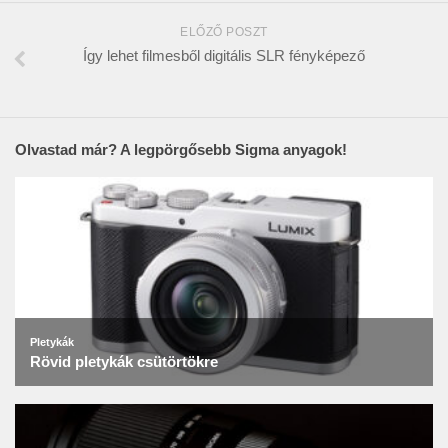
ELŐZŐ POSZT
Így lehet filmesből digitális SLR fényképező
Olvastad már? A legpörgősebb Sigma anyagok!