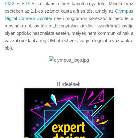
Tanácsok
PM2
és
E-PL5
is új alapszoftvert kapott a gyártótól. Mindkét váz
esetében az 1.1-es számot kapta a frissítés, amely az
Olympus
Érdekességek
Digital Camera Updater
nevű programon keresztül tölthető fel a
Helyszíni Riport
masinákra. A javítás a „bizonytalan kioldás” szindrómát javítja
olyan optikák használata esetén, melyek nem kommunikálnak a
E-BB
vázzal (például a rég OM objektívek, vagy a legújabb vázsapka-
obi).
Hirdetések: