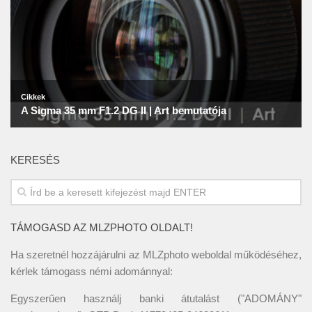
KERESÉS
TÁMOGASD AZ MLZPHOTO OLDALT!
Ha szeretnél hozzájárulni az MLZphoto weboldal működéséhez,
kérlek támogass némi adománnyal:
Egyszerűen használj banki átutalást ("ADOMÁNY"