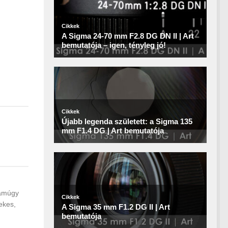
 amúgy
ekes,