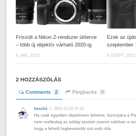
Frissült a Nikon Z-rendszer útiterve
Ezek az újd
– több új objektív várható 2020-ig
szeptember 
9 JAN, 2019
8 SZEPT, 2021
2 HOZZÁSZÓLÁS
Comments
2
Pingbacks
0
kesztió
2013.12.02 07:51
Ha csak egyetlen objektívem lehetne, bizonyára a 
nem mellesleg az eddigi tesztek szerint valóban a re
hogy a lehető legkevesebb szó esik róla.