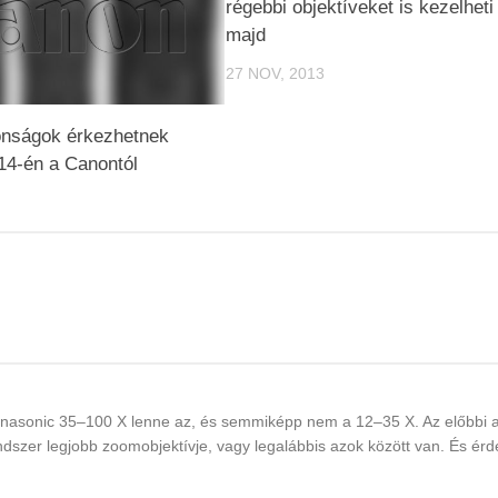
régebbi objektíveket is kezelheti
majd
27 NOV, 2013
onságok érkezhetnek
14-én a Canontól
Panasonic 35–100 X lenne az, és semmiképp nem a 12–35 X. Az előbbi
ndszer legjobb zoomobjektívje, vagy legalábbis azok között van. És érd