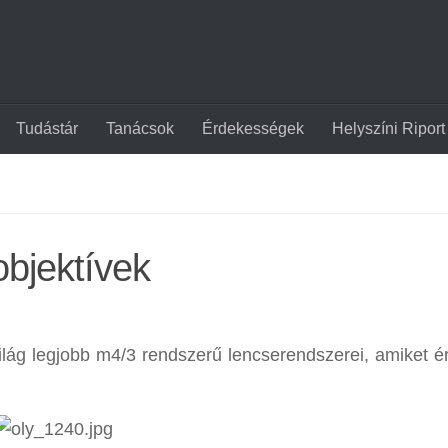
Tudástár
Tanácsok
Érdekességek
Helyszíni Riport
objektívek
ilág legjobb m4/3 rendszerű lencserendszerei, amiket 