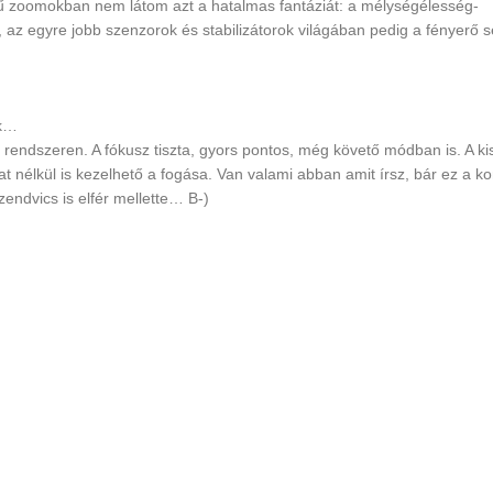
gű zoomokban nem látom azt a hatalmas fantáziát: a mélységélesség-
n, az egyre jobb szenzorok és stabilizátorok világában pedig a fényerő 
ók…
 rendszeren. A fókusz tiszta, gyors pontos, még követő módban is. A ki
t nélkül is kezelhető a fogása. Van valami abban amit írsz, bár ez a 
endvics is elfér mellette… B-)