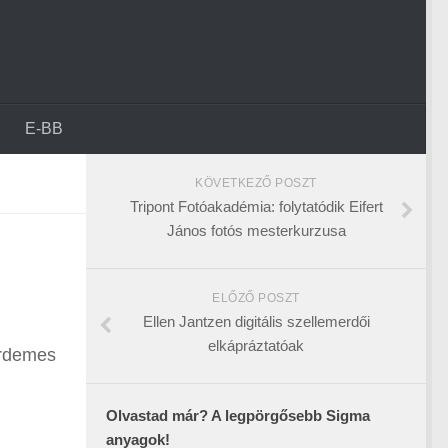
E-BB
KÖVETKEZŐ POSZT
Tripont Fotóakadémia: folytatódik Eifert
János fotós mesterkurzusa
ELŐZŐ POSZT
Ellen Jantzen digitális szellemerdői
elkápráztatóak
érdemes
Olvastad már? A legpörgősebb Sigma
anyagok!