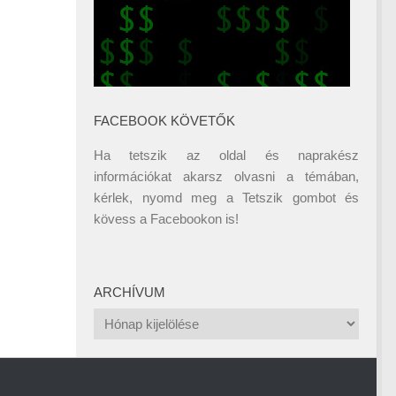
FACEBOOK KÖVETŐK
Ha tetszik az oldal és naprakész
információkat akarsz olvasni a témában,
kérlek, nyomd meg a Tetszik gombot és
kövess a
Facebookon
is!
ARCHÍVUM
Archívum