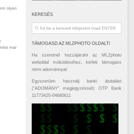
sem olyan
KERESÉS
s
TÁMOGASD AZ MLZPHOTO OLDALT!
kombó már
Ha szeretnél hozzájárulni az MLZphoto
weboldal működéséhez, kérlek támogass
némi adománnyal:
Egyszerűen használj banki átutalást
("ADOMÁNY" megjegyzéssel): OTP Bank
11773425-04680611