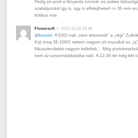
Pedig én pont a fényerős normál- és széles látószö
szabályozást így is, úgy is elfelejtheted <= 35 mm-e
kritikus már.
Flowersoft
2013.12.02 10:49
@kesztió
: A DXO-nak „nem tetszenek” a „régi” Zuik
A jó öreg 35-100/2 nekem nagyon jól muzsikál az „új”
fókuszterületek nagyon kellettek… Még portrémarkola
nem az uzsonnástáskába való. A 12-35-tel még két sz