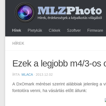
Hírek
Pletykák
Cikkek
Szoftver
Firmware
HÍREK
Ezek a legjobb m4/3-os 
ÍRTA:
MLACA
· 2013.12.02
A DxOmark mérései szerint alábbiak jelenleg a v
fontolóra venni, ha vásárlás előtt állunk: