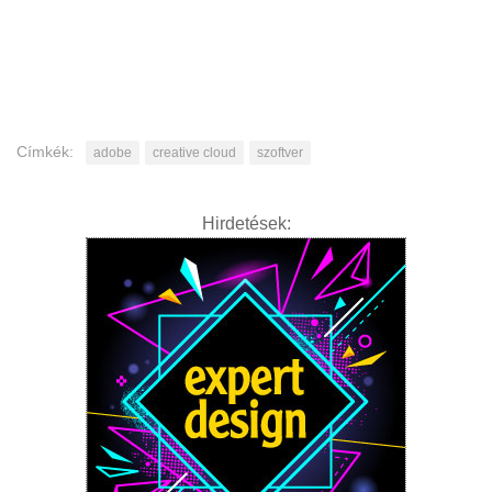
Címkék:
adobe
creative cloud
szoftver
Hirdetések: