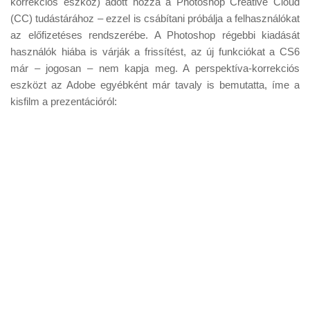
korrekciós eszköz) adott hozzá a Photoshop Creative Cloud
Tanácsok
(CC) tudástárához – ezzel is csábítani próbálja a felhasználókat
Érdekességek
az előfizetéses rendszerébe. A Photoshop régebbi kiadását
használók hiába is várják a frissítést, az új funkciókat a CS6
Helyszíni Riport
már – jogosan – nem kapja meg. A perspektíva-korrekciós
E-BB
eszközt az Adobe egyébként már tavaly is bemutatta, íme a
kisfilm a prezentációról: