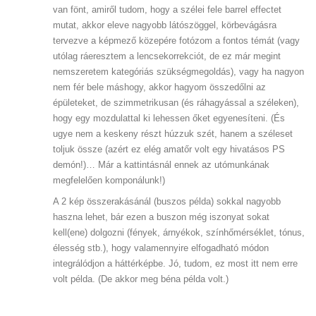
van fönt, amiről tudom, hogy a szélei fele barrel effectet
mutat, akkor eleve nagyobb látószöggel, körbevágásra
tervezve a képmező közepére fotózom a fontos témát (vagy
utólag ráeresztem a lencsekorrekciót, de ez már megint
nemszeretem kategóriás szükségmegoldás), vagy ha nagyon
nem fér bele máshogy, akkor hagyom összedőlni az
épületeket, de szimmetrikusan (és ráhagyással a széleken),
hogy egy mozdulattal ki lehessen őket egyenesíteni. (És
ugye nem a keskeny részt húzzuk szét, hanem a széleset
toljuk össze (azért ez elég amatőr volt egy hivatásos PS
demón!)… Már a kattintásnál ennek az utómunkának
megfelelően komponálunk!)
A 2 kép összerakásánál (buszos példa) sokkal nagyobb
haszna lehet, bár ezen a buszon még iszonyat sokat
kell(ene) dolgozni (fények, árnyékok, színhőmérséklet, tónus,
élesség stb.), hogy valamennyire elfogadható módon
integrálódjon a háttérképbe. Jó, tudom, ez most itt nem erre
volt példa. (De akkor meg béna példa volt.)