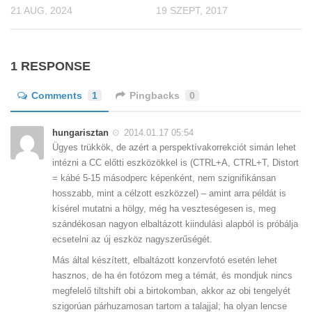
21 AUG, 2024
19 SZEPT, 2017
1 RESPONSE
Comments
1
Pingbacks
0
hungarisztan
2014.01.17 05:54
Ügyes trükkök, de azért a perspektívakorrekciót simán lehet
intézni a CC előtti eszközökkel is (CTRL+A, CTRL+T, Distort
= kábé 5-15 másodperc képenként, nem szignifikánsan
hosszabb, mint a célzott eszközzel) – amint arra példát is
kísérel mutatni a hölgy, még ha veszteségesen is, meg
szándékosan nagyon elbaltázott kiindulási alapból is próbálja
ecsetelni az új eszköz nagyszerűségét.
Más által készített, elbaltázott konzervfotó esetén lehet
hasznos, de ha én fotózom meg a témát, és mondjuk nincs
megfelelő tiltshift obi a birtokomban, akkor az obi tengelyét
szigorúan párhuzamosan tartom a talajjal; ha olyan lencse