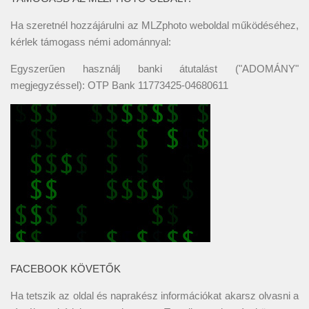
Ha szeretnél hozzájárulni az MLZphoto weboldal működéséhez,
kérlek támogass némi adománnyal:
Egyszerűen használj banki átutalást ("ADOMÁNY"
megjegyzéssel): OTP Bank 11773425-04680611
FACEBOOK KÖVETŐK
Ha tetszik az oldal és naprakész információkat akarsz olvasni a