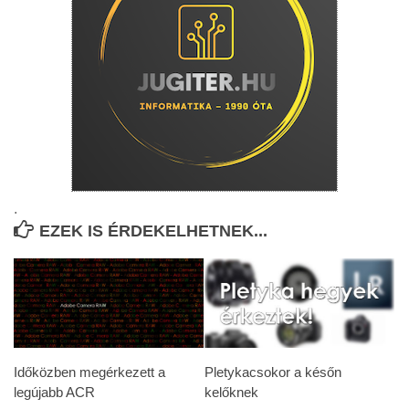
.
EZEK IS ÉRDEKELHETNEK...
Időközben megérkezett a
Pletykacsokor a későn
legújabb ACR
kelőknek