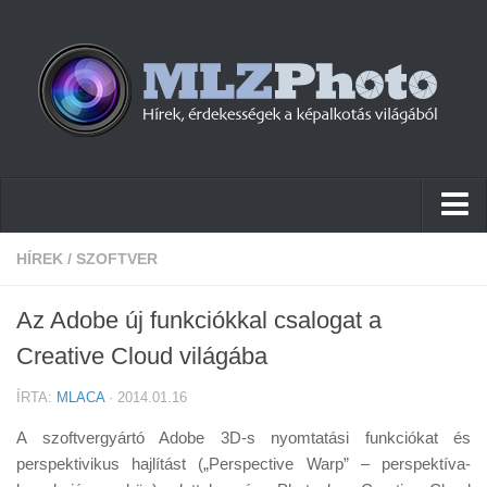
Hírek
HÍREK
/
SZOFTVER
Pletykák
Az Adobe új funkciókkal csalogat a
Cikkek
Creative Cloud világába
Szoftver
ÍRTA:
MLACA
· 2014.01.16
Firmware
A szoftvergyártó Adobe 3D-s nyomtatási funkciókat és
Tudástár
perspektivikus hajlítást („Perspective Warp” – perspektíva-