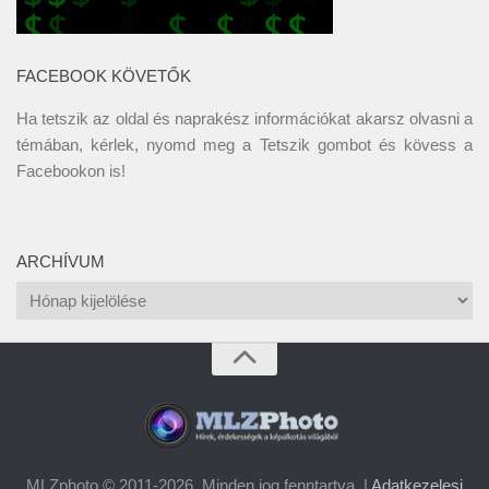
FACEBOOK KÖVETŐK
Ha tetszik az oldal és naprakész információkat akarsz olvasni a
témában, kérlek, nyomd meg a Tetszik gombot és kövess a
Facebookon
is!
ARCHÍVUM
Archívum
MLZphoto © 2011-2026. Minden jog fenntartva. |
Adatkezelesi