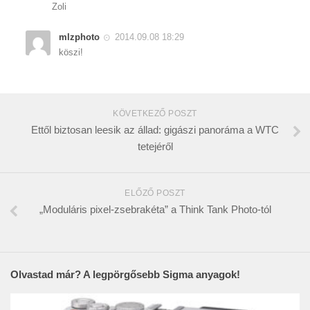
Zoli
mlzphoto
2014.09.08 18:29
köszi!
KÖVETKEZŐ POSZT
Ettől biztosan leesik az állad: gigászi panoráma a WTC
tetejéről
ELŐZŐ POSZT
„Moduláris pixel-zsebrakéta” a Think Tank Photo-tól
Olvastad már? A legpörgősebb Sigma anyagok!