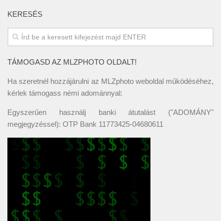
KERESÉS
TÁMOGASD AZ MLZPHOTO OLDALT!
Ha szeretnél hozzájárulni az MLZphoto weboldal működéséhez,
kérlek támogass némi adománnyal:
Egyszerűen használj banki átutalást ("ADOMÁNY"
megjegyzéssel): OTP Bank 11773425-04680611