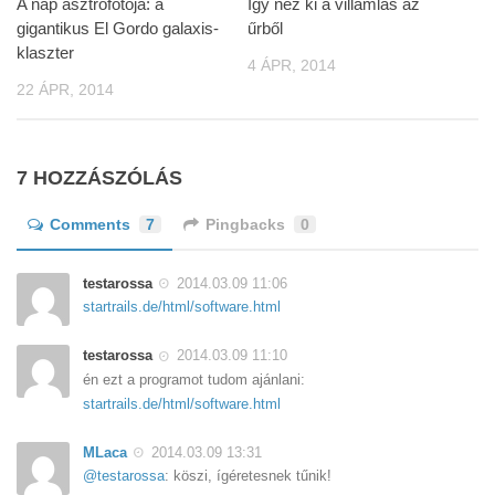
A nap asztrofotója: a
Így néz ki a villámlás az
gigantikus El Gordo galaxis-
űrből
klaszter
4 ÁPR, 2014
22 ÁPR, 2014
7 HOZZÁSZÓLÁS
Comments
7
Pingbacks
0
testarossa
2014.03.09 11:06
startrails.de/html/software.html
testarossa
2014.03.09 11:10
én ezt a programot tudom ajánlani:
startrails.de/html/software.html
MLaca
2014.03.09 13:31
@testarossa
: köszi, ígéretesnek tűnik!