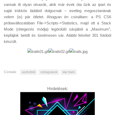
Tanácsok
vannak itt olyan olvasók, akik már évek óta űzik az ipart és
saját trükkös ládából dolgoznak – esetleg megosztanának
Érdekességek
velem (is) pár ötletet. Ahogyan én csináltam: a PS CS6
Helyszíni Riport
próbaváltozatában File->Scripts->Statistics, majd ott a Stack
Mode (rétegezés módja) legördülő sávjából a „Maximum”,
E-BB
képfájlok betölt és türelmesen vár. Alábbi felvétel 301 fotóból
készült.
Címkék:
asztrofotó
csillagsávok
star trails
Hirdetések: