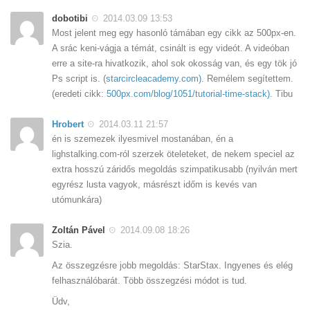
dobotibi
2014.03.09 13:53
Most jelent meg egy hasonló támában egy cikk az 500px-en.
A srác keni-vágja a témát, csinált is egy videót. A videóban
erre a site-ra hivatkozik, ahol sok okosság van, és egy tök jó
Ps script is. (
starcircleacademy.com)
. Remélem segítettem.
(eredeti cikk:
500px.com/blog/1051/tutorial-time-stack)
. Tibu
Hrobert
2014.03.11 21:57
én is szemezek ilyesmivel mostanában, én a
lighstalking.com-ról szerzek öteleteket, de nekem speciel az
extra hosszú záridős megoldás szimpatikusabb (nyilván mert
egyrész lusta vagyok, másrészt időm is kevés van
utómunkára)
Zoltán Pável
2014.09.08 18:26
Szia.
Az összegzésre jobb megoldás: StarStax. Ingyenes és elég
felhasználóbarát. Több összegzési módot is tud.
Üdv,