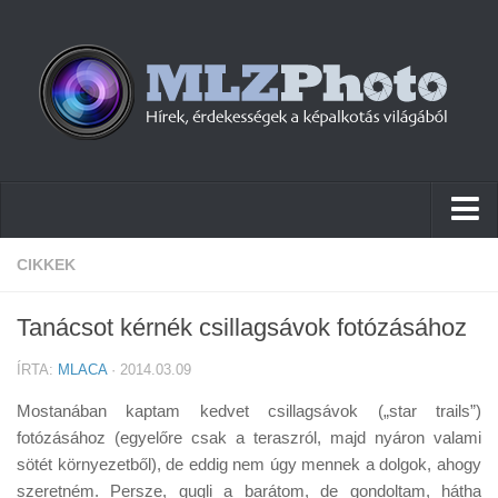
Hírek
CIKKEK
Pletykák
Tanácsot kérnék csillagsávok fotózásához
Cikkek
ÍRTA:
MLACA
· 2014.03.09
Szoftver
Mostanában kaptam kedvet csillagsávok („star trails”)
Firmware
fotózásához (egyelőre csak a teraszról, majd nyáron valami
sötét környezetből), de eddig nem úgy mennek a dolgok, ahogy
Tudástár
szeretném. Persze, gugli a barátom, de gondoltam, hátha