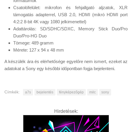
formátumok
Csatolófelület: mikrofon és fehjallgató aljzatok, XLR
támogatás adapterrel, USB 2.0, HDMI (mikró HDMI port
4:2:2 8-bit 4K vagy 1080 jelkimenettel)
Adattárolás: SD/SDHC/SDXC, Memory Stick Duo/Pro
Duo/Pro-HG Duo
Tömege: 489 gramm
Mérete: 127 x 94 x 48 mm
A készülék ára és elérhetősége egyelőre nem ismert, ezeket az
adatokat a Sony egy későbbi időpontban fogja bejelenteni.
Címkék:
a7s
bejelentés
fényképezőgép
milc
sony
Hirdetések: