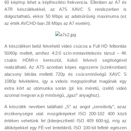
60 kép/mp lehet a képfrissítési frekvencia. Ellenben az A7 és
A7R készülékekkel, az A7S XAVC S rendszerben is
dolgoztatható, ekkor 50 Mbps az adatsűrűség maximuma (ez
az érték AVCHD-ban 28 Mbps az A7 esetén).
A készüléken belül felvehető videó csúcsa a Full HD felbontás
50/60p mellett, amihez 4:2:0 szín-mintavételezés társul – 4K
csakis HDMI-n keresztül, külső felvevő segítségével
realizálható. Az A7S azonban képes egyszerre (szinkronban)
alacsony bitráta melletti 720p és csúcsminőségű XAVC S
1080p felvételére, így a videós megspórolhat magának egy
extra kört az utómunka során (pl. kis méretű, ízelítő videó
azonnal megvan a jó minőségű, „igazi” anyaghoz).
A készülék nevében található „S” az angol „sensitivity”, azaz
érzékenységre utal: mozgóképeket ISO 200-102 400 közti
értéken vehetünk fel (kiterjeszthető ISO 409 600-ig), míg az
állóképekkel egy FÉ-vel lentebbről, ISO 100-tól felfelé egészen