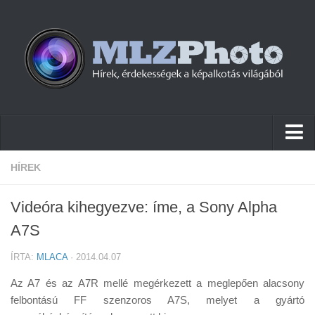
Hírek
HÍREK
Pletykák
Videóra kihegyezve: íme, a Sony Alpha
Cikkek
A7S
Szoftver
ÍRTA:
MLACA
· 2014.04.07
Firmware
Az A7 és az A7R mellé megérkezett a meglepően alacsony
Tudástár
felbontású FF szenzoros A7S, melyet a gyártó