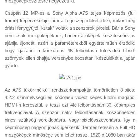
mozgóképkészítésre hegyezett ki.
Tanácsok
Csupán 12 MP-es a Sony Alpha A7S teljes képmezős (full
Érdekességek
frame) képérzékelője, ami a régi szép időket idézi, mikor még
Helyszíni Riport
óriási fénygyűjtő „kutak” voltak a szenzorok pixelei. Bár a Sony
nem csak mozgóképekhez, hanem állóképek készítéséhez is
E-BB
ajánlja újoncát, azért a paraméterekből egyértelműen érződik,
hogy igazából a konkurens 4K felbontású fotó-videó hibrid-
szörnyek ellen óhajtja versenybe bocsátani készülékét a japán
gyártó.
Az A7S tükör nélküli rendszerkompaktja tömörítetlen 8-bites,
4:2:2 színmélységű és kódolású videót képes kitolni magából
HDMI-n keresztül, s teszi ezt 4K felbontásban 30 kép/mp-es
frekvenciával. A szenzor natív felbontásának köszönhetően
nincs szükség soreldobásra, vagy pixelösszevonásra, így a
képminőség nagyon jónak ígérkezik. Természetesen a Full HD
mozgóképek minősége sem lehet rossz, 1920 x 1080-ban akár