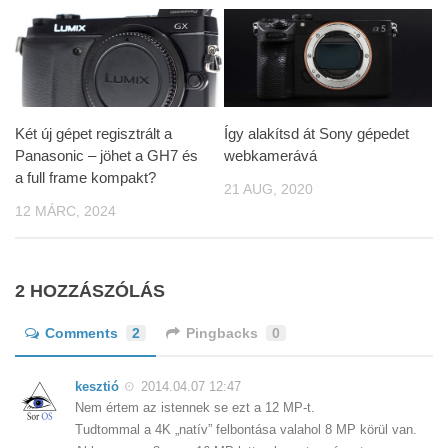
Két új gépet regisztrált a
Így alakítsd át Sony gépedet
Panasonic – jöhet a GH7 és
webkamerává
a full frame kompakt?
21 AUG, 2020
12 MÁRC, 2024
2 HOZZÁSZÓLÁS
Comments
2
Pingbacks
0
kesztió
2014.04.07 12:47
Nem értem az istennek se ezt a 12 MP-t.
Tudtommal a 4K „natív” felbontása valahol 8 MP körül van.