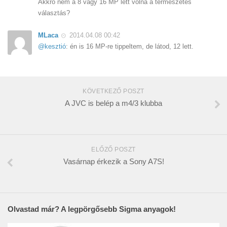
Akkro nem a 8 vagy 16 MP lett volna a természetes
választás?
MLaca
2014.04.08 00:42
@kesztió
: én is 16 MP-re tippeltem, de látod, 12 lett.
KÖVETKEZŐ POSZT
A JVC is belép a m4/3 klubba
ELŐZŐ POSZT
Vasárnap érkezik a Sony A7S!
Olvastad már? A legpörgősebb Sigma anyagok!