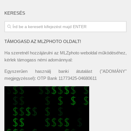
KERESÉS
TÁMOGASD AZ MLZPHOTO OLDALT!
Ha szeretnél hozzájárulni az MLZphoto weboldal működéséhez,
kérlek támogass némi adománnyal:
Egyszerűen használj banki átutalást ("ADOMÁNY"
megjegyzéssel): OTP Bank 11773425-04680611