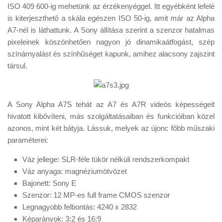
ISO 409 600-ig mehetünk az érzékenyéggel. Itt egyébként lefelé
is kiterjeszthető a skála egészen ISO 50-ig, amit már az Alpha
A7-nél is láthattunk. A Sony állítása szerint a szenzor hatalmas
pixeleinek köszönhetően nagyon jó dinamikaátfogást, szép
színárnyalást és színhűséget kapunk, amihez alacsony zajszint
társul.
A Sony Alpha A7S tehát az A7 és A7R videós képességeit
hivatott kibővíteni, más szolgáltatásaiban és funkcióiban közel
azonos, mint két bátyja. Lássuk, melyek az újonc főbb műszaki
paraméterei:
Váz jellege: SLR-féle tükör nélküli rendszerkompakt
Váz anyaga: magnéziumötvözet
Bajonett: Sony E
Szenzor: 12 MP-es full frame CMOS szenzor
Legnagyobb felbontás: 4240 x 2832
Képarányok: 3:2 és 16:9