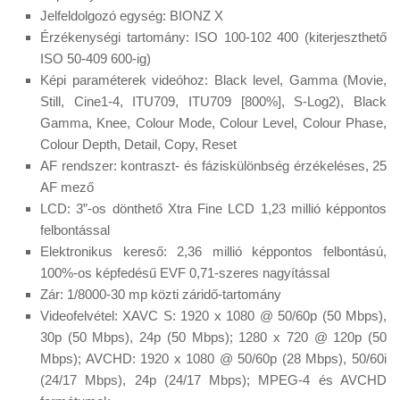
Jelfeldolgozó egység: BIONZ X
Érzékenységi tartomány: ISO 100-102 400 (kiterjeszthető
ISO 50-409 600-ig)
Képi paraméterek videóhoz: Black level, Gamma (Movie,
Still, Cine1-4, ITU709, ITU709 [800%], S-Log2), Black
Gamma, Knee, Colour Mode, Colour Level, Colour Phase,
Colour Depth, Detail, Copy, Reset
AF rendszer: kontraszt- és fáziskülönbség érzékeléses, 25
AF mező
LCD: 3”-os dönthető Xtra Fine LCD 1,23 millió képpontos
felbontással
Elektronikus kereső: 2,36 millió képpontos felbontású,
100%-os képfedésű EVF 0,71-szeres nagyítással
Zár: 1/8000-30 mp közti záridő-tartomány
Videofelvétel: XAVC S: 1920 x 1080 @ 50/60p (50 Mbps),
30p (50 Mbps), 24p (50 Mbps); 1280 x 720 @ 120p (50
Mbps); AVCHD: 1920 x 1080 @ 50/60p (28 Mbps), 50/60i
(24/17 Mbps), 24p (24/17 Mbps); MPEG-4 és AVCHD