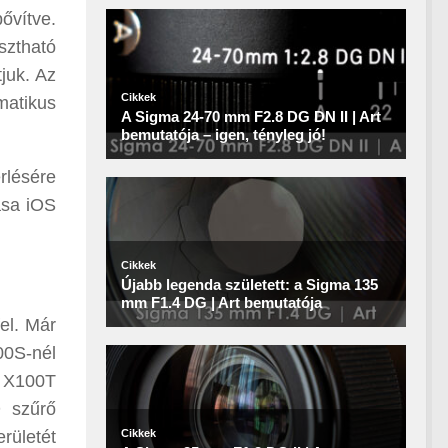
ővítve.
sztható
juk. Az
matikus
rlésére
ása iOS
fel. Már
00S-nél
z X100T
D szűrő
erületét