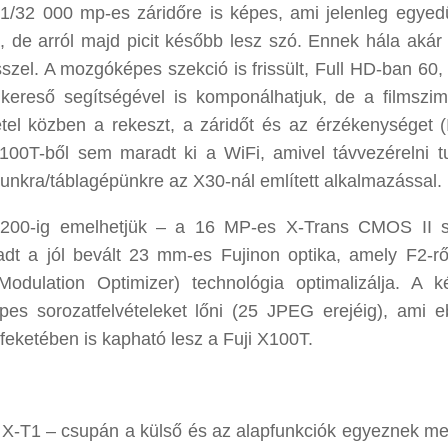
1/32 000 mp-es záridőre is képes, ami jelenleg egyedü
de arról majd picit később lesz szó. Ennek hála akár 
esszel. A mozgóképes szekció is frissült, Full HD-ban 60,
 kereső segítségével is komponálhatjuk, de a filmszim
el közben a rekeszt, a záridőt és az érzékenységet (
X100T-ből sem maradt ki a WiFi, amivel távvezérelni t
onunkra/táblagépünkre az X30-nál említett alkalmazással.
 200-ig emelhetjük – a 16 MP-es X-Trans CMOS II 
adt a jól bevált 23 mm-es Fujinon optika, amely F2-ről
ulation Optimizer) technológia optimalizálja. A k
 sorozatfelvételeket lőni (25 JPEG erejéig), ami 
 feketében is kapható lesz a Fuji X100T.
X-T1 – csupán a külső és az alapfunkciók egyeznek me