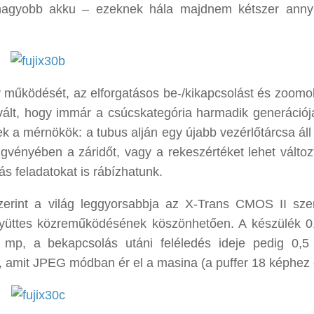
 nagyobb akku – ezeknek hála majdnem kétszer anny
 működését, az elforgatásos be-/kikapcsolást és zoomol
evált, hogy immár a csúcskategória harmadik generációja
k a mérnökök: a tubus alján egy újabb vezérlőtárcsa áll 
vényében a záridőt, vagy a rekeszértéket lehet változt
s feladatokat is rábízhatunk.
zerint a világ leggyorsabbja az X-Trans CMOS II sze
gyüttes közreműködésének köszönhetően. A készülék 
01 mp, a bekapcsolás utáni feléledés ideje pedig 0,
, amit JPEG módban ér el a masina (a puffer 18 képhez 