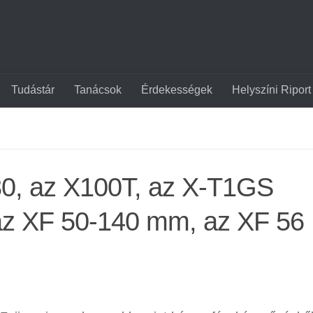
Tudástár
Tanácsok
Érdekességek
Helyszíni Riport
 X30, az X100T, az X-T1GS
az XF 50-140 mm, az XF 56