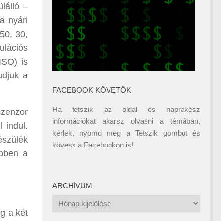
lálló –
a nyári
 50, 30,
ulációs
ISO) is
udjuk a
FACEBOOK KÖVETŐK
Ha tetszik az oldal és naprakész
szenzor
információkat akarsz olvasni a témában,
 indul.
kérlek, nyomd meg a Tetszik gombot és
észülék
kövess a
Facebookon
is!
ebben a
ARCHÍVUM
Archívum
g a két