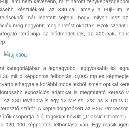
 Fuji, ami nem kevesebb, mint három fényképezőgépből
gkisebb készülékkel, az
X30
-cal, amely a FujiFilm l
elésekből már lehetett sejteni, hogy milyen lesz az
mációk még nagyobb meglepetést okoztak. Ezek szerint 
rtogató iterációja az elődmodellnek, az X20-nak, ha
ép.
ami kategóriájában a legnagyobb, leggyorsabb és leg
 2,36 millió képpontos felbontás, 0,005 mp-es képmegjel
 gyártó elhagyta a korábbi modellekből ismert optikai ker
ontosabb expozíciós adatokat is megmutató kereső vo
tra. Az X30 továbbra is egy 12 MP-es, 2/3”-os X-Trans 
láteresztő szűrőt. A képfeldolgozásért az EXR Processor
szűrők csoportja is új tagokkal bővült („Classic Chrome”)
ynek 920 000 képpontos felbontása van. Egy másik igen