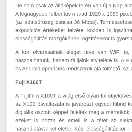
De nem csak az állóképek terén van új a Nap alatt
A legnagyobb felbontás marad 1920 x 1080 pixel,
(az adatsűrűség csúcsa 36 Mbps). Természetesen 
expozíciós értékeket felvétel közben is igazít
élességállítás mozgóképek rögzítésekor is gyorsna
A kor elvárásainak eleget téve van WiFi is,
használhatunk, hanem fájljaink átvitelére is. A
és Android operációs rendszerek alá tölthető. Az
Fuji X100T
A FujiFilm X100T a világ első olyan fix objektíve
az X100 ősváltozata is javarészt egyedi hibrid 
digitális osztott képpel fejeltek meg a mérnökö
ezeket is hozza és emeli is a tétet az elekt
használatával kel életre. Kézi élességállításkor 