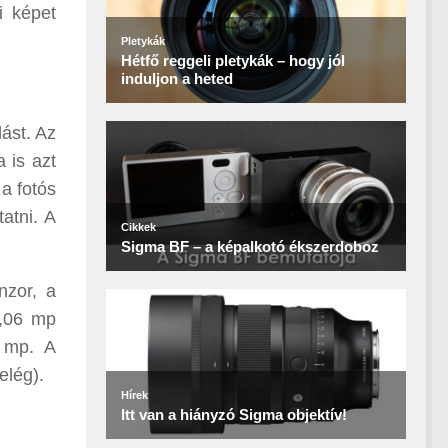
i képet
ást. Az
 is azt
a fotós
atni. A
nzor, a
0,06 mp
5 mp. A
elég).