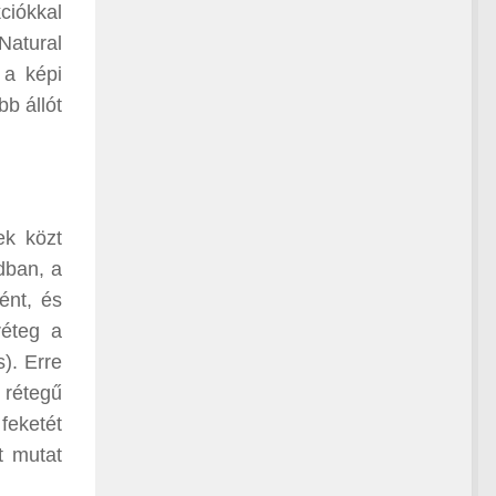
ciókkal
Natural
 a képi
bb állót
ek közt
dban, a
ént, és
réteg a
). Erre
 rétegű
feketét
t mutat