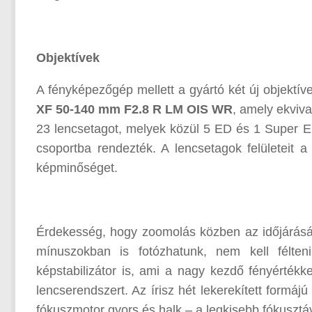
Objektívek
A fényképezőgép mellett a gyártó két új objektíve
XF 50-140 mm F2.8 R LM OIS WR
, amely ekviv
23 lencsetagot, melyek közül 5 ED és 1 Super ED 
csoportba rendezték. A lencsetagok felületeit a
képminőséget.
Érdekesség, hogy zoomolás közben az időjárásá
mínuszokban is fotózhatunk, nem kell félte
képstabilizátor is, ami a nagy kezdő fényértékke
lencserendszert. Az írisz hét lekerekített formájú
fókuszmotor gyors és halk – a legkisebb fókusztáv