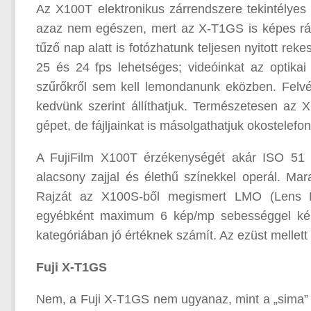
Az X100T elektronikus zárrendszere tekintélyes 
azaz nem egészen, mert az X-T1GS is képes rá, 
tűző nap alatt is fotózhatunk teljesen nyitott rek
25 és 24 fps lehetséges; videóinkat az optikai
szűrőkről sem kell lemondanunk eközben. Felvét
kedvünk szerint állíthatjuk. Természetesen az 
gépet, de fájljainkat is másolgathatjuk okostelef
A FujiFilm X100T érzékenységét akár ISO 51
alacsony zajjal és élethű színekkel operál. Mar
Rajzát az X100S-ből megismert LMO (Lens Mod
egyébként maximum 6 kép/mp sebességgel képes
kategóriában jó értéknek számít. Az ezüst mellett
Fuji X-T1GS
Nem, a Fuji X-T1GS nem ugyanaz, mint a „sima” 