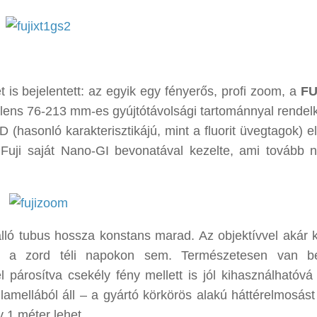
t is bejelentett: az egyik egy fényerős, profi zoom, a
FU
alens 76-213 mm-es gyújtótávolsági tartománnyal rendelk
(hasonló karakterisztikájú, mint a fluorit üvegtagok) e
 Fuji saját Nano-GI bevonatával kezelte, ami tovább n
lló tubus hossza konstans marad. Az objektívvel akár
ni a zord téli napokon sem. Természetesen van be
l párosítva csekély fény mellett is jól kihasználhatóvá 
 lamellából áll – a gyártó körkörös alakú háttérelmosást
 1 méter lehet.