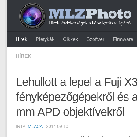
Hírek
Pletykák
Cikkek
Szoftver
Firmware
HÍREK
Lehullott a lepel a Fuji
fényképezőgépekről és 
mm APD objektívekről
ÍRTA:
MLACA
· 2014.09.10