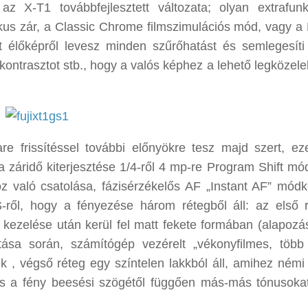
z X-T1 továbbfejlesztett változata; olyan extrafunk
kus zár, a Classic Chrome filmszimulációs mód, vagy a 
t élőképről levesz minden szűrőhatást és semlegesíti
 kontrasztot stb., hogy a valós képhez a lehető legközele
 frissítéssel további előnyökre tesz majd szert, ez
 a záridő kiterjesztése 1/4-ről 4 mp-re Program Shift mó
z való csatolása, fázisérzékelős AF „Instant AF” módk
ől, hogy a fényezése három rétegből áll: az első 
 kezelése után kerül fel matt fekete formában (alapozás
ása során, számítógép vezérelt „vékonyfilmes, több
k , végső réteg egy színtelen lakkból áll, amihez némi 
és a fény beesési szögétől függően más-más tónusoka