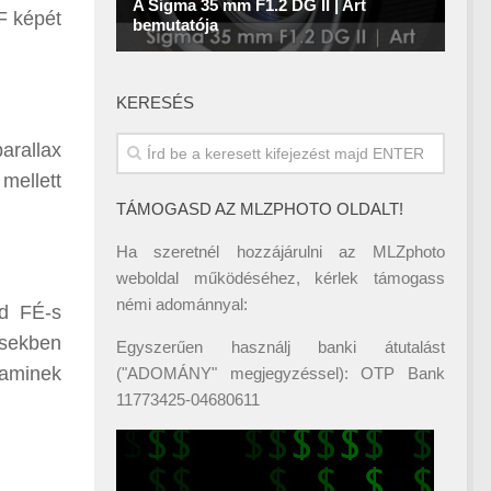
F képét
KERESÉS
arallax
 mellett
TÁMOGASD AZ MLZPHOTO OLDALT!
Ha szeretnél hozzájárulni az MLZphoto
weboldal működéséhez, kérlek támogass
némi adománnyal:
ad FÉ-s
ésekben
Egyszerűen használj banki átutalást
 aminek
("ADOMÁNY" megjegyzéssel): OTP Bank
11773425-04680611