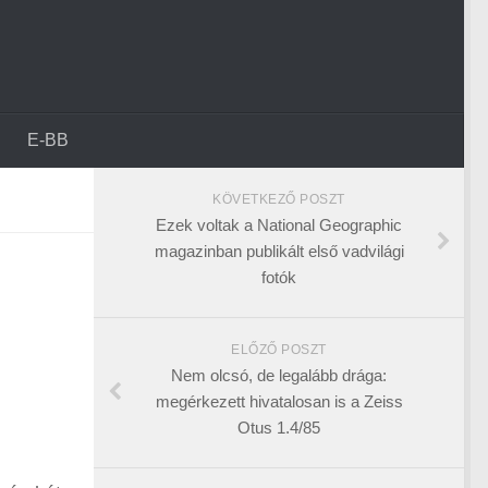
E-BB
KÖVETKEZŐ POSZT
Ezek voltak a National Geographic
magazinban publikált első vadvilági
fotók
ELŐZŐ POSZT
Nem olcsó, de legalább drága:
megérkezett hivatalosan is a Zeiss
Otus 1.4/85