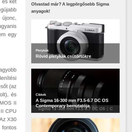
 és két
Olvastad már? A legpörgősebb Sigma
egújabb
anyagok!
 újonc,
ugyanis
nem egy
nagyobb
enítési
esőt (az
lt), és
CMOS II
 II CPU
. Az X30
 fontos