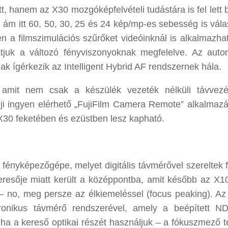
, hanem az X30 mozgóképfelvételi tudástára is fel lett b
 ám itt 60, 50, 30, 25 és 24 kép/mp-es sebesség is vála
a filmszimulációs szűrőket videóinknál is alkalmazhat
hatjuk a változó fényviszonyoknak megfelelve. Az auto
k ígérkezik az Intelligent Hybrid AF rendszernek hála.
 amit nem csak a készülék vezeték nélküli távvezé
 Fuji ingyen elérhető „FujiFilm Camera Remote” alkalmaz
 X30 feketében és ezüstben lesz kapható.
s fényképezőgépe, melyet digitális távmérővel szereltek 
keresője miatt került a középpontba, amit később az X1
k – no, meg persze az élkiemeléssel (focus peaking). A
ronikus távmérő rendszerével, amely a beépített N
– ha a kereső optikai részét használjuk – a fókuszmező t