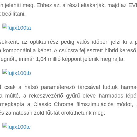
n jeleníti meg. Ehhez azt a részt eltakarják, majd az EV
 beállítani.
kkent; az optikai rész pedig valós időben jelzi ki a p
a komponálni a képet. A csúcsra fejlesztett hibrid kereső
megnőtt, immár 1,04 millió képpont jelenik meg rajta.
t csak a hátsó paraméterező tárcsával tudtuk harm
a múlté, a rekeszvezérlő gyűrű eleve harmados lép
megkapta a Classic Chrome filmszimulációs módot,
és zamatosan zöld fűt-fát örökíthetünk meg.