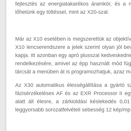
fejlesztés az energiatakarékos áramkör, és a
lőhetünk egy töltéssel, mint az X20-szal.
Már az X10 esetében is megszerettük az objektív
X10 lencserendszere a jelek szerint olyan jól b
kapja. Itt azonban egy apró plusszal kedveskedne
rendelkezésére, amivel az épp használt mód függ
tárcsát a menüben át is programozhatjuk, azaz má
Az X30 automatikus élességállítása a gyártó s
fázisérzékeléses AF és az EXR Processor II e
alatt áll élesre, a zárkioldási késlekedés 0,
leggyorsabb sorozatfelvételi sebesség 12 kép/mp