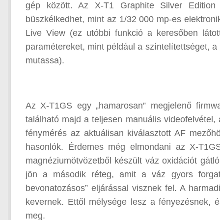
gép között. Az X-T1 Graphite Silver Edition a
büszkélkedhet, mint az 1/32 000 mp-es elektroni
Live View (ez utóbbi funkció a keresőben látot
paramétereket, mint például a színtelítettséget, a
mutassa).
Az X-T1GS egy „hamarosan” megjelenő firmware
található majd a teljesen manuális videofelvétel,
fénymérés az aktuálisan kiválasztott AF mezőhö
hasonlók. Érdemes még elmondani az X-T1GS-r
magnéziumötvözetből készült váz oxidációt gátló
jön a második réteg, amit a váz gyors forgat
bevonatozásos” eljárással visznek fel. A harmadi
kevernek. Ettől mélysége lesz a fényezésnek, 
meg.