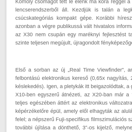
Komoly csomagot tett le elénk ma kora reggel a
lencserendszerből áll. Kezdjük is talán a le
csúcskategóriás kompakt gépe. Korábbi híreszt
azonban a végre publikussá vált hivatalos infor
az X30 nem csupán egy maréknyi fejlesztést ta
szinte teljesen megújult, újragondolt fényképezőg
Első a sorban az új „Real Time Viewfinder”, 
felbontású elektronikus kereső (0,65x nagyítás,
késlekedés). Igen, a pletykák itt beigazolódtak, a
X10-ben egyszerű átnézeti, az X20-ban már a f
teljes egészében áttért az elektronikus változa
képérzékelőre épül, amely elől elhagyták az alu
felel; a népszerű Fuji-specifikus filmszimulációs 
további újítása a dönthető, 3”-os kijelző, mel