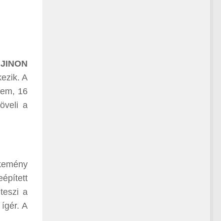
JINON
ezik. A
lem, 16
öveli a
 kemény
épített
teszi a
 ígér. A