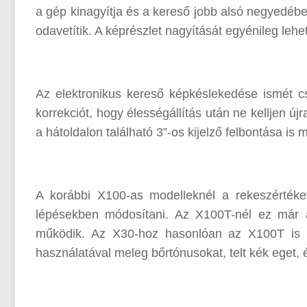
a gép kinagyítja és a kereső jobb alsó negyedébe
odavetítik. A képrészlet nagyítását egyénileg lehet
Az elektronikus kereső képkéslekedése ismét csö
korrekciót, hogy élességállítás után ne kelljen újr
a hátoldalon található 3”-os kijelző felbontása is 
A korábbi X100-as modelleknél a rekeszértéke
lépésekben módosítani. Az X100T-nél ez már 
működik. Az X30-hoz hasonlóan az X100T is 
használatával meleg bőrtónusokat, telt kék eget, 