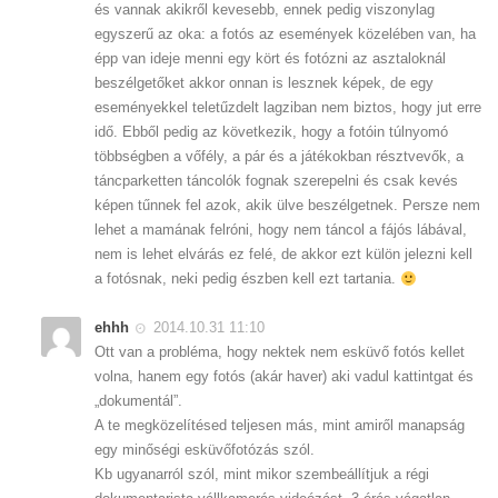
és vannak akikről kevesebb, ennek pedig viszonylag
egyszerű az oka: a fotós az események közelében van, ha
épp van ideje menni egy kört és fotózni az asztaloknál
beszélgetőket akkor onnan is lesznek képek, de egy
eseményekkel teletűzdelt lagziban nem biztos, hogy jut erre
idő. Ebből pedig az következik, hogy a fotóin túlnyomó
többségben a vőfély, a pár és a játékokban résztvevők, a
táncparketten táncolók fognak szerepelni és csak kevés
képen tűnnek fel azok, akik ülve beszélgetnek. Persze nem
lehet a mamának felróni, hogy nem táncol a fájós lábával,
nem is lehet elvárás ez felé, de akkor ezt külön jelezni kell
a fotósnak, neki pedig észben kell ezt tartania.
ehhh
2014.10.31 11:10
Ott van a probléma, hogy nektek nem esküvő fotós kellet
volna, hanem egy fotós (akár haver) aki vadul kattintgat és
„dokumentál”.
A te megközelítésed teljesen más, mint amiről manapság
egy minőségi esküvőfotózás szól.
Kb ugyanarról szól, mint mikor szembeállítjuk a régi