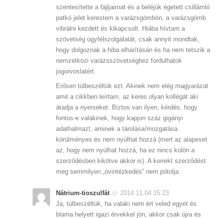
szentesítette a fájljaimat és a beléjük égetett csillámló
patkó jelet kerestem a varázsgömbön, a varázsgömb
vibrálni kezdett és kikapcsolt. Hiába hívtam a
szövetség ügyfélszolgálatát, csak annyit mondtak,
hogy dolgoznak a hiba elhárításán és ha nem tetszik a
nemzetközi varázsszövetséghez fordulhatok
jogorvoslatért.
Erősen túlbeszéltük ezt. Akinek nem elég magyarázat
amit a cikkben leírtam, az keres olyan kollégát aki
átadja a nyerseket. Biztos van ilyen, kérdés, hogy
fontos-e valakinek, hogy kapjon száz gigányi
adathalmazt, aminek a tárolása/mozgatása
körülményes és nem nyúlhat hozzá (mert az alapeset
az, hogy nem nyúlhat hozzá, ha ez nincs külön a
szerződésben kikötve akkor is). A korrekt szerződést
meg semmilyen „óvintézkedés” nem pótolja.
Nátrium-tioszulfát
2014.11.04 15:23
Ja, túlbeszéltük, ha valaki nem ért veled egyet és
blama helyett igazi érvekkel jön, akkor csak újra és