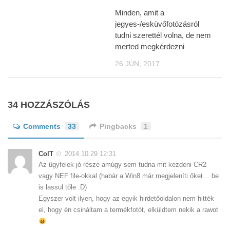
Minden, amit a
jegyes-/esküvőfotózásról
tudni szerettél volna, de nem
merted megkérdezni
26 JÚN, 2017
34 HOZZÁSZÓLÁS
Comments
33
Pingbacks
1
ColT
2014.10.29 12:31
Az ügyfelek jó része amúgy sem tudna mit kezdeni CR2
vagy NEF file-okkal (habár a Win8 már megjeleníti őket… be
is lassul tőle :D)
Egyszer volt ilyen, hogy az egyik hirdetőoldalon nem hitték
el, hogy én csináltam a termékfotót, elküldtem nekik a rawot