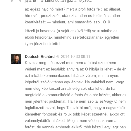
jaja, itt már kimondottan gáz a helyzet…
az egész hajcihő miért? mert a profi fotós félti az állását,
hírnevét, presztizsét, utánozhatatlan és felülmúlhatatlan
kreativitását — mindent, ami önmagáról szól. O_0
közeli jó havernak (a saját esküvőjéről) se = mintha az
előbb felsoroltak mind-mind szertefoszlanának egyetlen
ilyen (önzetlen) tettel…
Deutsch Richárd
2014.10.30 09:11
Kövezz meg – és ezzel most nem a fotóst szeretném
védeni mert ez legalább annyira az Ő hibája is lehet – de én
ezt inkább kommunikációs hibának vélem, mint a nyers
képekről szóló vitában egy érvnek. Ha valakiről nem, vagy
nem elég kép készül annak elég sok oka lehet, de ha
megfelelő a kommunikáció a fotós és a pár között, akkor ez
nem jelenthet problémát. Ha Te nem szóltál és/vagy Ő nem
foglalkozott azzal, hogy Te szóltál arról, hogy a nagyszülők
kiemelten fontosak és róluk több képet szeretnél, akkor ott
valamelyikőtök hibázott. Megint nem védeni akarom a
fotóst, de vannak emberek akikről több készül egy lagziban