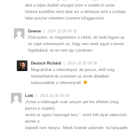
akár a teljes átadott anyagot (nem a szelekció során
törlésre kerülőket nem) akár azt a néhányat amit a szobája
falán poszter méretben szeretne kifüggeszteni.
Greene
2014.10.30 09:32
Elolvastam, es megertettem a cikket, de hadd legyen az
en sajat velemenyem az, hogy nem ertek egyet a benne
foglaltakkal, es en nem igy csinalnam.
Deutsch Richárd
2014.10.30 09:34
Megcáfoltuk a véleményed, de persze, ettől még
fenntarthatod de szerintem az érvek általában
hatásosabbak a véleménynél.
Lotti
2014.10.30 09:30
„Aztan a tobbseguk csak ranyom par fos effektet (meg
persze a vizjelet),
amitol az egesz hanyinger lesz.” -ezért kell olyat választani,
akinek a
képeitől nem hánysz. Minek fizetnél valamiért, ha hányadék