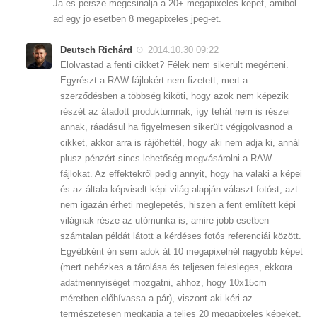
Ja es persze megcsinalja a 20+ megapixeles kepet, amibol
ad egy jo esetben 8 megapixeles jpeg-et.
Deutsch Richárd
2014.10.30 09:22
Elolvastad a fenti cikket? Félek nem sikerült megérteni.
Egyrészt a RAW fájlokért nem fizetett, mert a
szerződésben a többség kiköti, hogy azok nem képezik
részét az átadott produktumnak, így tehát nem is részei
annak, ráadásul ha figyelmesen sikerült végigolvasnod a
cikket, akkor arra is rájöhettél, hogy aki nem adja ki, annál
plusz pénzért sincs lehetőség megvásárolni a RAW
fájlokat. Az effektekről pedig annyit, hogy ha valaki a képei
és az általa képviselt képi világ alapján választ fotóst, azt
nem igazán érheti meglepetés, hiszen a fent említett képi
világnak része az utómunka is, amire jobb esetben
számtalan példát látott a kérdéses fotós referenciái között.
Egyébként én sem adok át 10 megapixelnél nagyobb képet
(mert nehézkes a tárolása és teljesen felesleges, ekkora
adatmennyiséget mozgatni, ahhoz, hogy 10x15cm
méretben előhívassa a pár), viszont aki kéri az
természetesen megkapja a teljes 20 megapixeles képeket,