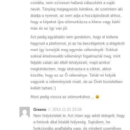
csinálta, nem szívesen hallaná válaszként a saját
nevét. Tényleg megegyezés kérdése, de szerintem aki
átadja a nyerset, az sem adja a hozzájárulását ahhoz,
hogy a képeket újra utómunkázza a kliens vagy bárki
más és ez így van jól.
Azt pedig egyáltalán nem gondolom, hogy el kellene
hagynod a platformot, jó az ha beszélgetünk a dolgokról
mert így ismerjük meg egymás véleményét. Sokkal-
sokkal értelmesebb véleményt fogalmaztál meg, mint
feljebb valaki aki élből lehülyézett, majd amikor
megkérdeztem, hogy elolvasta-e a cikket, akkor
közölte, hogy ez az Ő véleménye. Tehát mi hülyék
vagyunk a véleményünk miatt, de az Övét tiszteletben
kellett tartani.:)
Most pedig vissza az utómunkához…
Greene
2014.11.01 23:58
Nem hülyéztelek le. Azt írtam egy adott dologról, hogy
a fotósok által kitalált hülyeség. Sajnálom, ha
funkcionális analfabéta vagy, és mindent személyes