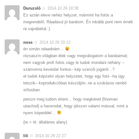
Duruzsló
2014.10.29 18:38
Ez aztán eleve nehéz helyzet, mármint ha fotós a
megrendelő. Ráadásul jó barátom. Én inkább pont nem érnék
rá sajnálattal.:)
noss
2014.10.29 20:12
én simán odaadnám…
rózsaszín világban élek vagy megválogatom a barátaimat;
nem vagyok profi fotós vagy le tudok mondani néhány –
számomra kevésbé fontos– kép szerzői jogáról…?
el tudok képzelni olyan helyzetet, hogy egy fotó –ha úgy
tetszik– koprodukcióban készüljön, ne a szokásos rambó
stílusban.
persze meg tudom érteni… hogy megkéred (finoman
utasítod) a haverodat, hogy játszon valami mással, mint a
nyers képeiddel…
(te = itt: általános alany)
lili
2014.10.29 22:27