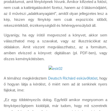
produktumot, amit fényképnek hívunk. Amikor kifizeted a fotóst,
nem csak a kattintgatásokért fizetsz, hanem az ő látásmódjáért,
az ő művészi „adalékanyagáért”, amitől olyan jellegzetes lesz a
kép, hiszen egy fénykép nem csak expozíciós időből,
rekeszértékből, érzékenységből és fehéregyensúlyból áll.
Ugyanígy, ha egy írótól megveszed a könyvet, akkor sem
választhatod meg a szavakat, vagy az illusztrációkat az
oldalakon. Amit viszont megválaszthatsz, az a formátum,
amiben elviszed a könyvet: digitálisan (pl. PDF-ben), vagy
díszes keménykötésben.
A témához megkérdeztem
Deutsch Richárd esküvőfotóst
, hogy
ő hogyan látja a kérdést, ő miért nem ad át senkinek nyers
fájlokat, íme:
„Ez egy többtényezős dolog. Egyfelől amikor megnyomom a
fényképezőgépem kioldóját, már tudom, hogy mit szeretnék