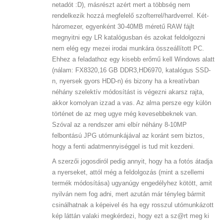
netadót :D), másrészt azért mert a többség nem
rendelkezik hozzá megfelelő szofterrel/hardverrel. Két-
háromezer, egyenként 30-40MB méretű RAW fájlt
megnyitni egy LR katalógusban és azokat feldolgozni
nem elég egy mezei irodai munkára összeállított PC.
Ehhez a feladathoz egy kisebb erőmű kell Windows alatt
(nálam: FX8320,16 GB DDR3,HD6970, katalógus SSD-
n, nyersek gyors HDD-n) és bizony ha a kreatívban
néhány szelektív módosítást is végezni akarsz rajta,
akkor komolyan izzad a vas. Az alma persze egy külön
történet de az meg ugye még kevesebbeknek van.
Szóval az a rendszer ami elbír néhány 8-10MP
felbontású JPG utómunkájával az koránt sem biztos,
hogy a fenti adatmennyiséggel is tud mit kezdeni.
A szerzői jogosdiról pedig annyit, hogy ha a fotós átadja
a nyerseket, attól még a feldolgozás (mint a szellemi
termék módosítása) ugyanúgy engedélyhez kötött, amit
nyilván nem fog adni, mert azután már tényleg bármit
csinálhatnak a képeivel és ha egy rosszul utómunkázott
kép láttán valaki megkérdezi, hogy ezt a sz@rt meg ki