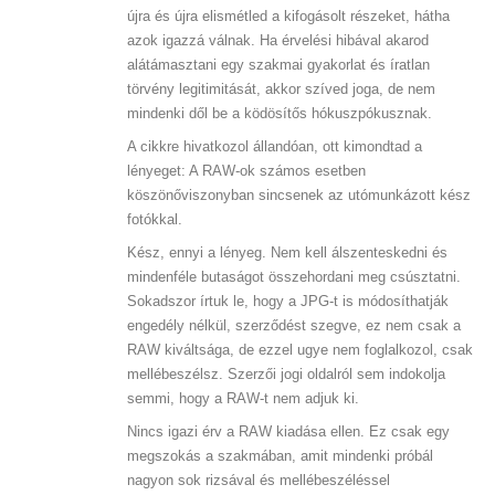
újra és újra elismétled a kifogásolt részeket, hátha
azok igazzá válnak. Ha érvelési hibával akarod
alátámasztani egy szakmai gyakorlat és íratlan
törvény legitimitását, akkor szíved joga, de nem
mindenki dől be a ködösítős hókuszpókusznak.
A cikkre hivatkozol állandóan, ott kimondtad a
lényeget: A RAW-ok számos esetben
köszönőviszonyban sincsenek az utómunkázott kész
fotókkal.
Kész, ennyi a lényeg. Nem kell álszenteskedni és
mindenféle butaságot összehordani meg csúsztatni.
Sokadszor írtuk le, hogy a JPG-t is módosíthatják
engedély nélkül, szerződést szegve, ez nem csak a
RAW kiváltsága, de ezzel ugye nem foglalkozol, csak
mellébeszélsz. Szerzői jogi oldalról sem indokolja
semmi, hogy a RAW-t nem adjuk ki.
Nincs igazi érv a RAW kiadása ellen. Ez csak egy
megszokás a szakmában, amit mindenki próbál
nagyon sok rizsával és mellébeszéléssel