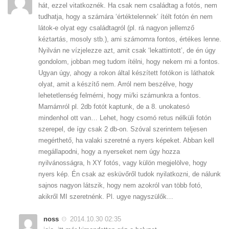
hát, ezzel vitatkoznék. Ha csak nem családtag a fotós, nem
tudhatja, hogy a számára ‘értéktelennek’ ítélt fotón én nem
látok-e olyat egy családtagról (pl. rá nagyon jellemző
kéztartás, mosoly stb.), ami számomra fontos, értékes lenne.
Nyilván ne vízjelezze azt, amit csak ‘lekattintott’, de én úgy
gondolom, jobban meg tudom ítélni, hogy nekem mi a fontos.
Ugyan úgy, ahogy a rokon által készített fotókon is láthatok
olyat, amit a készítő nem. Arról nem beszélve, hogy
lehetetlenség felmérni, hogy mi/ki számunkra a fontos.
Mamámról pl. 2db fotót kaptunk, de a 8. unokatesó
mindenhol ott van… Lehet, hogy csomó retus nélküli fotón
szerepel, de így csak 2 db-on. Szóval szerintem teljesen
megérthető, ha valaki szeretné a nyers képeket. Abban kell
megállapodni, hogy a nyerseket nem úgy hozza
nyilvánosságra, h XY fotós, vagy külön megjelölve, hogy
nyers kép. Én csak az esküvőről tudok nyilatkozni, de nálunk
sajnos nagyon látszik, hogy nem azokról van több fotó,
akikről MI szeretnénk. Pl. ugye nagyszülők…
noss
2014.10.30 02:35