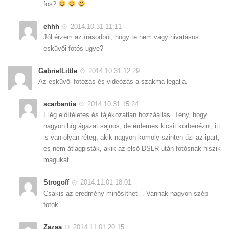
fos?
ehhh
2014.10.31 11:11
Jól érzem az írásodból, hogy te nem vagy hivatásos
esküvői fotós ugye?
GabrielLittle
2014.10.31 12:29
Az esküvői fotózás és videózás a szakma legalja.
scarbantia
2014.10.31 15:24
Elég előítéletes és tájékozatlan hozzáállás. Tény, hogy
nagyon híg ágazat sajnos, de érdemes kicsit körbenézni, itt
is van olyan réteg, akik nagyon komoly szinten űzi az ipart,
és nem átlagpisták, akik az első DSLR után fotósnak hiszik
magukat.
Strogoff
2014.11.01 18:01
Csakis az eredmény minősíthet… Vannak nagyon szép
fotók.
Zazaa
2014.11.01 20:15