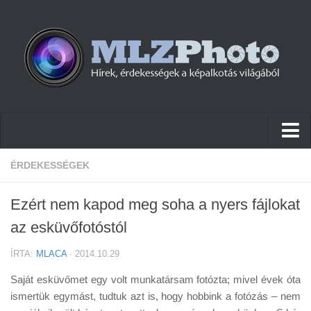
Hírek
ÉRDEKESSÉGEK
Pletykák
Ezért nem kapod meg soha a nyers fájlokat
Cikkek
az esküvőfotóstól
Szoftver
ÍRTA:
MLACA
· 2014.10.29
Firmware
Saját esküvőmet egy volt munkatársam fotózta; mivel évek óta
Tudástár
ismertük egymást, tudtuk azt is, hogy hobbink a fotózás – nem