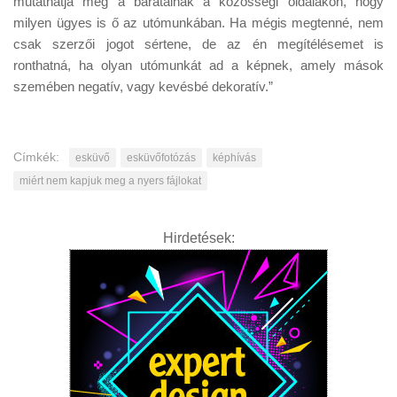
mutathatja meg a barátainak a közösségi oldalakon, hogy
milyen ügyes is ő az utómunkában. Ha mégis megtenné, nem
csak szerzői jogot sértene, de az én megítélésemet is
ronthatná, ha olyan utómunkát ad a képnek, amely mások
szemében negatív, vagy kevésbé dekoratív.”
Címkék:
esküvő
esküvőfotózás
képhívás
miért nem kapjuk meg a nyers fájlokat
Hirdetések: