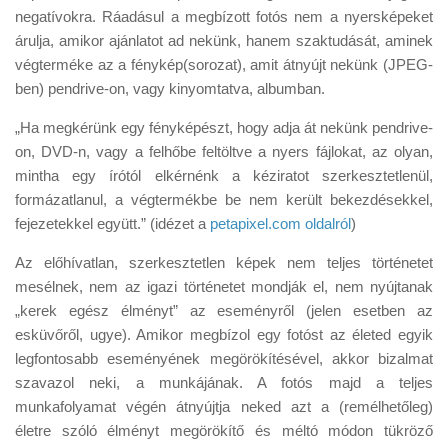
negatívokra. Ráadásul a megbízott fotós nem a nyersképeket
árulja, amikor ajánlatot ad nekünk, hanem szaktudását, aminek
végterméke az a fénykép(sorozat), amit átnyújt nekünk (JPEG-
ben) pendrive-on, vagy kinyomtatva, albumban.
„Ha megkérünk egy fényképészt, hogy adja át nekünk pendrive-
on, DVD-n, vagy a felhőbe feltöltve a nyers fájlokat, az olyan,
mintha egy írótól elkérnénk a kéziratot szerkesztetlenül,
formázatlanul, a végtermékbe be nem került bekezdésekkel,
fejezetekkel együtt.” (idézet a
petapixel.com oldalról
)
Az előhívatlan, szerkesztetlen képek nem teljes történetet
mesélnek, nem az igazi történetet mondják el, nem nyújtanak
„kerek egész élményt” az eseményről (jelen esetben az
esküvőről, ugye). Amikor megbízol egy fotóst az életed egyik
legfontosabb eseményének megörökítésével, akkor bizalmat
szavazol neki, a munkájának. A fotós majd a teljes
munkafolyamat végén átnyújtja neked azt a (remélhetőleg)
életre szóló élményt megörökítő és méltó módon tükröző