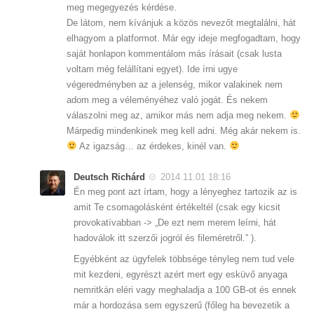
meg megegyezés kérdése.
De látom, nem kívánjuk a közös nevezőt megtalálni, hát
elhagyom a platformot. Már egy ideje megfogadtam, hogy
saját honlapon kommentálom más írásait (csak lusta
voltam még felállítani egyet). Ide írni ugye
végeredményben az a jelenség, mikor valakinek nem
adom meg a véleményéhez való jogát. És nekem
válaszolni meg az, amikor más nem adja meg nekem.
Márpedig mindenkinek meg kell adni. Még akár nekem is.
Az igazság… az érdekes, kinél van.
Deutsch Richárd
2014.11.01 18:16
Én meg pont azt írtam, hogy a lényeghez tartozik az is
amit Te csomagolásként értékeltél (csak egy kicsit
provokatívabban -> „De ezt nem merem leírni, hát
hadoválok itt szerzői jogról és fileméretről.” ).
Egyébként az ügyfelek többsége tényleg nem tud vele
mit kezdeni, egyrészt azért mert egy esküvő anyaga
nemritkán eléri vagy meghaladja a 100 GB-ot és ennek
már a hordozása sem egyszerű (főleg ha bevezetik a