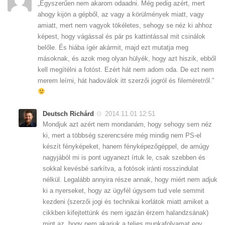
„Egyszerűen nem akarom odaadni. Még pedig azért, mert
ahogy kijön a gépből, az vagy a körülmények miatt, vagy
amiatt, mert nem vagyok tökéletes, sehogy se néz ki ahhoz
képest, hogy vágással és pár ps kattintással mit csinálok
belőle. És hiába ígér akármit, majd ezt mutatja meg
másoknak, és azok meg olyan hülyék, hogy azt hiszik, ebből
kell megítélni a fotóst. Ezért hát nem adom oda. De ezt nem
merem leírni, hát hadoválok itt szerzői jogról és fileméretről.”
Deutsch Richárd
2014.11.01 12:51
Mondjuk azt azért nem mondanám, hogy sehogy sem néz
ki, mert a többség szerencsére még mindig nem PS-el
készít fényképeket, hanem fényképezőgéppel, de amúgy
nagyjából mi is pont ugyanezt írtuk le, csak szebben és
sokkal kevésbé sarkítva, a fotósok iránti rosszindulat
nélkül. Legalább annyira része annak, hogy miért nem adjuk
ki a nyerseket, hogy az ügyfél úgysem tud vele semmit
kezdeni (szerzői jogi és technikai korlátok miatt amiket a
cikkben kifejtettünk és nem igazán érzem halandzsának)
mint az, hogy nem akarjuk a teljes munkafolyamat egy