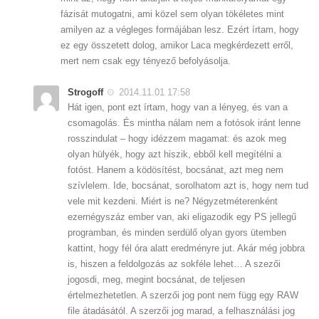
fázisát mutogatni, ami közel sem olyan tökéletes mint
amilyen az a végleges formájában lesz. Ezért írtam, hogy
ez egy összetett dolog, amikor Laca megkérdezett erről,
mert nem csak egy tényező befolyásolja.
Strogoff
2014.11.01 17:58
Hát igen, pont ezt írtam, hogy van a lényeg, és van a
csomagolás. És mintha nálam nem a fotósok iránt lenne
rosszindulat – hogy idézzem magamat: és azok meg
olyan hülyék, hogy azt hiszik, ebből kell megítélni a
fotóst. Hanem a ködösítést, bocsánat, azt meg nem
szívlelem. Ide, bocsánat, sorolhatom azt is, hogy nem tud
vele mit kezdeni. Miért is ne? Négyzetméterenként
ezernégyszáz ember van, aki eligazodik egy PS jellegű
programban, és minden serdülő olyan gyors ütemben
kattint, hogy fél óra alatt eredményre jut. Akár még jobbra
is, hiszen a feldolgozás az sokféle lehet… A szezői
jogosdi, meg, megint bocsánat, de teljesen
értelmezhetetlen. A szerzői jog pont nem függ egy RAW
file átadásától. A szerzői jog marad, a felhasználási jog