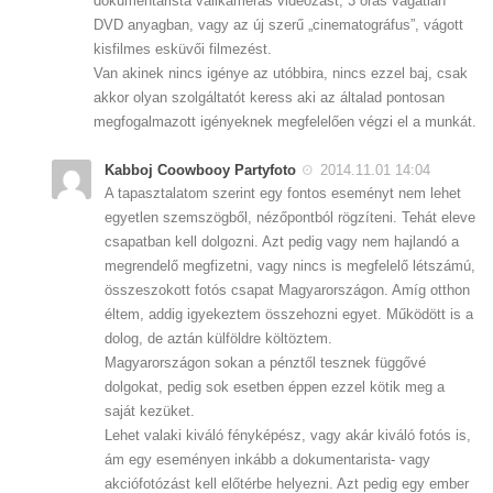
dokumentarista vállkamerás videózást, 3 órás vágatlan
DVD anyagban, vagy az új szerű „cinematográfus”, vágott
kisfilmes esküvői filmezést.
Van akinek nincs igénye az utóbbira, nincs ezzel baj, csak
akkor olyan szolgáltatót keress aki az általad pontosan
megfogalmazott igényeknek megfelelően végzi el a munkát.
Kabboj Coowbooy Partyfoto
2014.11.01 14:04
A tapasztalatom szerint egy fontos eseményt nem lehet
egyetlen szemszögből, nézőpontból rögzíteni. Tehát eleve
csapatban kell dolgozni. Azt pedig vagy nem hajlandó a
megrendelő megfizetni, vagy nincs is megfelelő létszámú,
összeszokott fotós csapat Magyarországon. Amíg otthon
éltem, addig igyekeztem összehozni egyet. Működött is a
dolog, de aztán külföldre költöztem.
Magyarországon sokan a pénztől tesznek függővé
dolgokat, pedig sok esetben éppen ezzel kötik meg a
saját kezüket.
Lehet valaki kiváló fényképész, vagy akár kiváló fotós is,
ám egy eseményen inkább a dokumentarista- vagy
akciófotózást kell előtérbe helyezni. Azt pedig egy ember