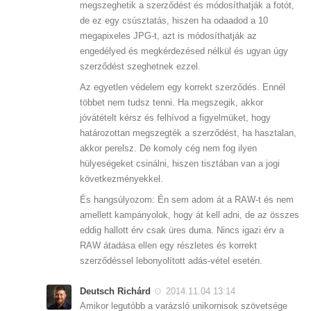
megszeghetik a szerződést és módosíthatják a fotót,
de ez egy csúsztatás, hiszen ha odaadod a 10
megapixeles JPG-t, azt is módosíthatják az
engedélyed és megkérdezésed nélkül és ugyan úgy
szerződést szeghetnek ezzel.
Az egyetlen védelem egy korrekt szerződés. Ennél
többet nem tudsz tenni. Ha megszegik, akkor
jóvátételt kérsz és felhívod a figyelmüket, hogy
határozottan megszegték a szerződést, ha hasztalan,
akkor perelsz. De komoly cég nem fog ilyen
hülyeségeket csinálni, hiszen tisztában van a jogi
következményekkel.
És hangsúlyozom: Én sem adom át a RAW-t és nem
amellett kampányolok, hogy át kell adni, de az összes
eddig hallott érv csak üres duma. Nincs igazi érv a
RAW átadása ellen egy részletes és korrekt
szerződéssel lebonyolított adás-vétel esetén.
Deutsch Richárd
2014.11.04 13:14
Amikor legutóbb a varázsló unikornisok szövetsége