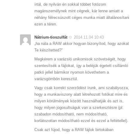
írtál, de nyilván én sokkal többet fotózom
magánszemélynek mint cégnek, kár lenne amiatt a
néhány félrecsúszott céges munka miatt általánosítani
ezen a téren.
Nátrium-tioszulfát
2014.11.04 10:43
„ha nála a RAW akkor hogyan bizonyítod, hogy azokat
Te készítetted?”
Megkérem a varázsló unikornisok szövetségét, hogy
szentesítsék a fájlokat, így a beléjük égetett csillámló
patkó jellel bármikor nyomon követhetem a
varázsgömbön keresztül.
Vagy csak korrekt szerződést írunk, ami szabályozza,
hogy a munkaviszony alatt létrehozott fotókat mire és
milyen körülmények között használhatják és azt is,
hogy milyen jogosultságuk van a szerkesztésre (pl:
szabadon módosítható, nem módosítható,
korlátozottan módosítható ezzel és ezzel a feltétellel).
Csak azt fújod, hogy a RAW fájlok birtokában