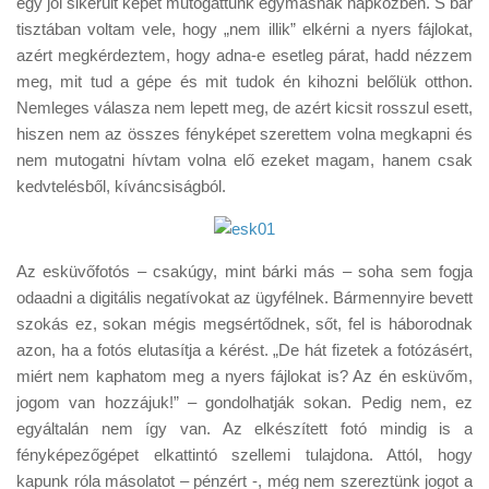
egy jól sikerült képet mutogattunk egymásnak napközben. S bár
Tanácsok
tisztában voltam vele, hogy „nem illik” elkérni a nyers fájlokat,
Érdekességek
azért megkérdeztem, hogy adna-e esetleg párat, hadd nézzem
meg, mit tud a gépe és mit tudok én kihozni belőlük otthon.
Helyszíni Riport
Nemleges válasza nem lepett meg, de azért kicsit rosszul esett,
E-BB
hiszen nem az összes fényképet szerettem volna megkapni és
nem mutogatni hívtam volna elő ezeket magam, hanem csak
kedvtelésből, kíváncsiságból.
Az esküvőfotós – csakúgy, mint bárki más – soha sem fogja
odaadni a digitális negatívokat az ügyfélnek. Bármennyire bevett
szokás ez, sokan mégis megsértődnek, sőt, fel is háborodnak
azon, ha a fotós elutasítja a kérést. „De hát fizetek a fotózásért,
miért nem kaphatom meg a nyers fájlokat is? Az én esküvőm,
jogom van hozzájuk!” – gondolhatják sokan. Pedig nem, ez
egyáltalán nem így van. Az elkészített fotó mindig is a
fényképezőgépet elkattintó szellemi tulajdona. Attól, hogy
kapunk róla másolatot – pénzért -, még nem szereztünk jogot a