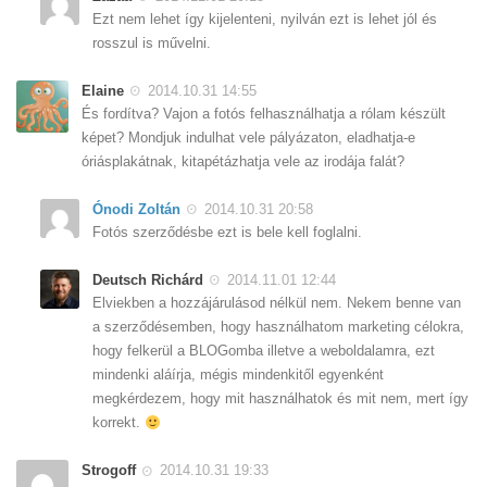
Ezt nem lehet így kijelenteni, nyilván ezt is lehet jól és
rosszul is művelni.
Elaine
2014.10.31 14:55
És fordítva? Vajon a fotós felhasználhatja a rólam készült
képet? Mondjuk indulhat vele pályázaton, eladhatja-e
óriásplakátnak, kitapétázhatja vele az irodája falát?
Ónodi Zoltán
2014.10.31 20:58
Fotós szerződésbe ezt is bele kell foglalni.
Deutsch Richárd
2014.11.01 12:44
Elviekben a hozzájárulásod nélkül nem. Nekem benne van
a szerződésemben, hogy használhatom marketing célokra,
hogy felkerül a BLOGomba illetve a weboldalamra, ezt
mindenki aláírja, mégis mindenkitől egyenként
megkérdezem, hogy mit használhatok és mit nem, mert így
korrekt.
Strogoff
2014.10.31 19:33