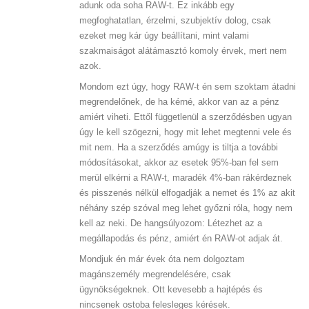
adunk oda soha RAW-t. Ez inkább egy
megfoghatatlan, érzelmi, szubjektív dolog, csak
ezeket meg kár úgy beállítani, mint valami
szakmaiságot alátámasztó komoly érvek, mert nem
azok.
Mondom ezt úgy, hogy RAW-t én sem szoktam átadni
megrendelőnek, de ha kérné, akkor van az a pénz
amiért viheti. Ettől függetlenül a szerződésben ugyan
úgy le kell szögezni, hogy mit lehet megtenni vele és
mit nem. Ha a szerződés amúgy is tiltja a további
módosításokat, akkor az esetek 95%-ban fel sem
merül elkérni a RAW-t, maradék 4%-ban rákérdeznek
és pisszenés nélkül elfogadják a nemet és 1% az akit
néhány szép szóval meg lehet győzni róla, hogy nem
kell az neki. De hangsúlyozom: Létezhet az a
megállapodás és pénz, amiért én RAW-ot adjak át.
Mondjuk én már évek óta nem dolgoztam
magánszemély megrendelésére, csak
ügynökségeknek. Ott kevesebb a hajtépés és
nincsenek ostoba felesleges kérések.