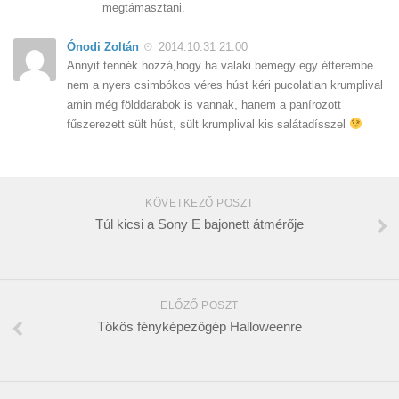
megtámasztani.
Ónodi Zoltán
2014.10.31 21:00
Annyit tennék hozzá,hogy ha valaki bemegy egy étterembe
nem a nyers csimbókos véres húst kéri pucolatlan krumplival
amin még földdarabok is vannak, hanem a panírozott
fűszerezett sült húst, sült krumplival kis salátadísszel
KÖVETKEZŐ POSZT
Túl kicsi a Sony E bajonett átmérője
ELŐZŐ POSZT
Tökös fényképezőgép Halloweenre