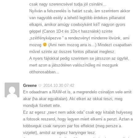
csak nagy szerencsével tudja jól csinálni…
Nyilván a felszerelés is határt szab, ám szerintem akkor
van nagyobb esély a lehető legtöbb érdekes pillanatot
elkapni, amikor amúgy cowboyként kéT nagyon gyors
géppel (Canon 1D-t és 1Ds-t használok) szinte
„szétfényképezve ” a rendezvényt mindenre lövünk, ami
mozog
(Ami nem mozog arra is…) Mindezt csapatban
művel szinte az összes fontos pillanat meglesz.
A nyers fájlokkal pedig szerintem se játsszon az ügyfél,
mert azon a játszótéren valószínűleg mi mozgunk
otthonosabban…
Greene
2014.10.30 07:42
En odaadnam a RAW-ot is, a megrendelo csinaljon vele amit
akar (ha akar egyaltalan). Aki elkeri az okkal teszi, meg
mondjuk fizetett erte.
Ez az egesz „raw-t nem adok oda” csak egy kitalalt hulyeseg
a fotosok reszerol, hogy legyen miert elkerni a penzt. Aztan a
tobbseguk csak ranyom par fos effektet (meg persze a
vizjelet), amitol az egesz hanyinger lesz.