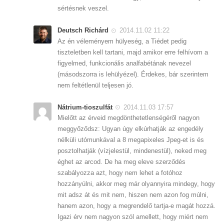
sértésnek veszel.
Deutsch Richárd
2014.11.02 11:22
Az én véleményem hülyeség, a Tiédet pedig
tiszteletben kell tartani, majd amikor erre felhívom a
figyelmed, funkcionális analfabétának nevezel
(másodszorra is lehülyézel). Érdekes, bár szerintem
nem feltétlenül teljesen jó.
Nátrium-tioszulfát
2014.11.03 17:57
Mielőtt az érveid megdönthetetlenségéről nagyon
meggyőződsz: Ugyan úgy elkúrhatják az engedély
nélküli utómunkával a 8 megapixeles Jpeg-et is és
posztolhatják (vízjelestül, mindenestül), neked meg
éghet az arcod. De ha meg eleve szerződés
szabályozza azt, hogy nem lehet a fotóhoz
hozzányúlni, akkor meg már olyannyira mindegy, hogy
mit adsz át és mit nem, hiszen nem azon fog múlni,
hanem azon, hogy a megrendelő tartja-e magát hozzá.
Igazi érv nem nagyon szól amellett, hogy miért nem