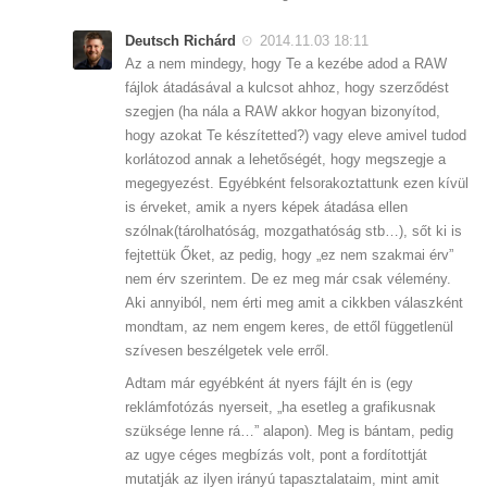
Deutsch Richárd
2014.11.03 18:11
Az a nem mindegy, hogy Te a kezébe adod a RAW
fájlok átadásával a kulcsot ahhoz, hogy szerződést
szegjen (ha nála a RAW akkor hogyan bizonyítod,
hogy azokat Te készítetted?) vagy eleve amivel tudod
korlátozod annak a lehetőségét, hogy megszegje a
megegyezést. Egyébként felsorakoztattunk ezen kívül
is érveket, amik a nyers képek átadása ellen
szólnak(tárolhatóság, mozgathatóság stb…), sőt ki is
fejtettük Őket, az pedig, hogy „ez nem szakmai érv”
nem érv szerintem. De ez meg már csak vélemény.
Aki annyiból, nem érti meg amit a cikkben válaszként
mondtam, az nem engem keres, de ettől függetlenül
szívesen beszélgetek vele erről.
Adtam már egyébként át nyers fájlt én is (egy
reklámfotózás nyerseit, „ha esetleg a grafikusnak
szüksége lenne rá…” alapon). Meg is bántam, pedig
az ugye céges megbízás volt, pont a fordítottját
mutatják az ilyen irányú tapasztalataim, mint amit