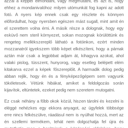
azzal a képpel elmondani, vagy megmutatni, és azt is, hogy
ehhez a mondanivalóhoz milyen utómunkát fog kapni az adott
fotó. A nyers kép ennek csak egy részlete és könnyen
előfordulhat, hogy nyersben egészen mást sugall, mint amit én
el szerettem volna érni. A másik része a dolognak, hogy egy
esküvő nem steril környezet, sokan mozognak körülöttünk és
rengeteg mellékszereplő látható a fotóinkon, ezért minden
mozzanatról igyekszem több képet elkészíteni, hogy a párnak
aztán már csak a legjobbat adjam át, kihagyva azokat, ahol
valaki pislog, tüsszent, hunyorog, vagy esetleg belépett elém
kitakarva ezzel a képek főszereplőit. A harmadik dolog pedig
abban rejlik, hogy én és a fényképezőgépem sem vagyunk
tökéletesek. Vétünk hibákat, amiket a feldolgozás során
kijavítok, eltüntetek, ezeket pedig nem szeretem mutogatni.
Ez csak néhány a főbb okok közül, hiszen tárolni és kezelni is
eléggé nehézkes egy ekkora anyagot, az ügyfelek többsége
erre nincs felkészülve, ráadásul nem is nyúlhat hozzá, mert az
én szellemi termékem, tehát nem dolgozhatja fel újra és