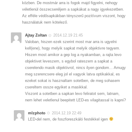
közben. De mostmár arra is fogok majd figyelni, nehogy
véletlenül összecseréljem a sapkákat a nagy igyekezetben.
Az efféle védősapkákban tényszerű pozitívum viszont, hogy
használatuk nem kötelező.
Ajtay Zoltan
2014.12.19 21:45
Valoban, hiszen ezek szerint most mar arra is ugyelni
kell(ene), hogy melyik sapkat melyik objektivre tegyem.
Hiszen most amikor a gep log a nyakamban, a rajta levo
objektivet leveszem, s egybol rateszem a sapkat a
cserelendo masik objektivrol, nincs ilyen gondom… Amugy
meg szerencsere eleg jol el vagyok latva optikakkal, es
ezeket sokat is hasznaltam sotetben, de meg sohasem
csereltem ossze egyiket a masikkal.
Viszont a sotetben a sapkan levo feliratot sem, latnam,
nem lehet veletlenul beepitett LED-es vilagitassal is kapni?
mlzphoto
2014.12.19 22:49
LED-del nem, de foszforeszkáló festékkel igen