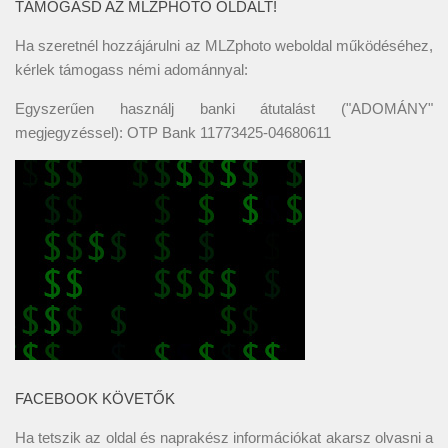
TÁMOGASD AZ MLZPHOTO OLDALT!
Ha szeretnél hozzájárulni az MLZphoto weboldal működéséhez,
kérlek támogass némi adománnyal:
Egyszerűen használj banki átutalást ("ADOMÁNY"
megjegyzéssel): OTP Bank 11773425-04680611
FACEBOOK KÖVETŐK
Ha tetszik az oldal és naprakész információkat akarsz olvasni a