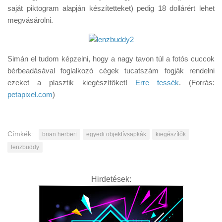
saját piktogram alapján készítetteket) pedig 18 dollárért lehet
megvásárolni.
Simán el tudom képzelni, hogy a nagy tavon túl a fotós cuccok
bérbeadásával foglalkozó cégek tucatszám fogják rendelni
ezeket a plasztik kiegészítőket!
Erre tessék
. (Forrás:
petapixel.com
)
Címkék:
brian herbert
egyedi objektívsapkák
kiegészítők
lenzbuddy
Hirdetések: