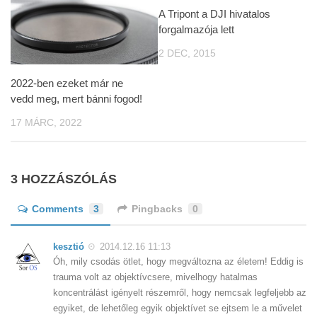
A Tripont a ‪‎DJI hivatalos
forgalmazója lett
2 DEC, 2015
2022-ben ezeket már ne
vedd meg, mert bánni fogod!
17 MÁRC, 2022
3 HOZZÁSZÓLÁS
Comments
3
Pingbacks
0
kesztió
2014.12.16 11:13
Óh, mily csodás ötlet, hogy megváltozna az életem! Eddig is
trauma volt az objektívcsere, mivelhogy hatalmas
koncentrálást igényelt részemről, hogy nemcsak legfeljebb az
egyiket, de lehetőleg egyik objektívet se ejtsem le a művelet