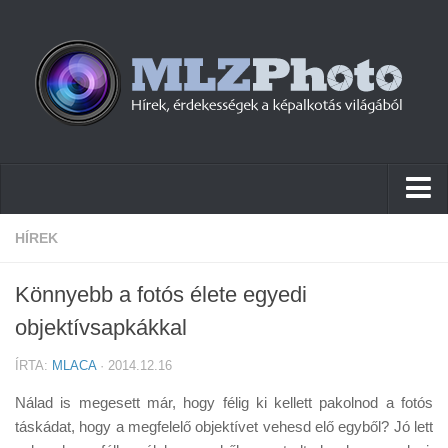
Hírek
HÍREK
Pletykák
Könnyebb a fotós élete egyedi
Cikkek
objektívsapkákkal
Szoftver
ÍRTA:
MLACA
· 2014.12.16
Firmware
Nálad is megesett már, hogy félig ki kellett pakolnod a fotós
Tudástár
táskádat, hogy a megfelelő objektívet vehesd elő egyből? Jó lett