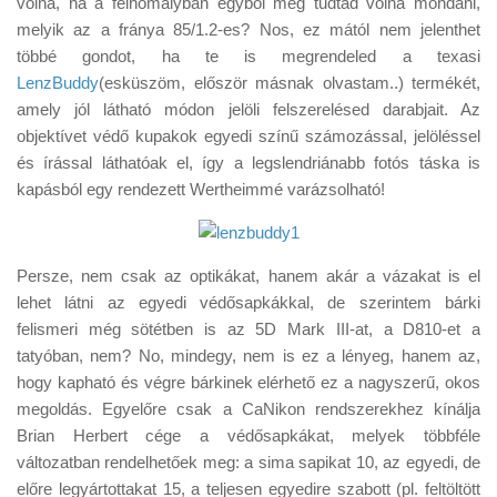
volna, ha a félhomályban egyből meg tudtad volna mondani,
Tanácsok
melyik az a fránya 85/1.2-es? Nos, ez mától nem jelenthet
Érdekességek
többé gondot, ha te is megrendeled a texasi
LenzBuddy
(esküszöm, először másnak olvastam..) termékét,
Helyszíni Riport
amely jól látható módon jelöli felszerelésed darabjait. Az
E-BB
objektívet védő kupakok egyedi színű számozással, jelöléssel
és írással láthatóak el, így a legslendriánabb fotós táska is
kapásból egy rendezett Wertheimmé varázsolható!
Persze, nem csak az optikákat, hanem akár a vázakat is el
lehet látni az egyedi védősapkákkal, de szerintem bárki
felismeri még sötétben is az 5D Mark III-at, a D810-et a
tatyóban, nem? No, mindegy, nem is ez a lényeg, hanem az,
hogy kapható és végre bárkinek elérhető ez a nagyszerű, okos
megoldás. Egyelőre csak a CaNikon rendszerekhez kínálja
Brian Herbert cége a védősapkákat, melyek többféle
változatban rendelhetőek meg: a sima sapikat 10, az egyedi, de
előre legyártottakat 15, a teljesen egyedire szabott (pl. feltöltött