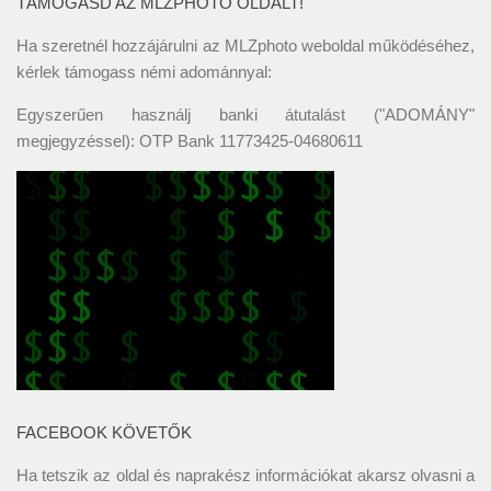
TÁMOGASD AZ MLZPHOTO OLDALT!
Ha szeretnél hozzájárulni az MLZphoto weboldal működéséhez,
kérlek támogass némi adománnyal:
Egyszerűen használj banki átutalást ("ADOMÁNY"
megjegyzéssel): OTP Bank 11773425-04680611
FACEBOOK KÖVETŐK
Ha tetszik az oldal és naprakész információkat akarsz olvasni a