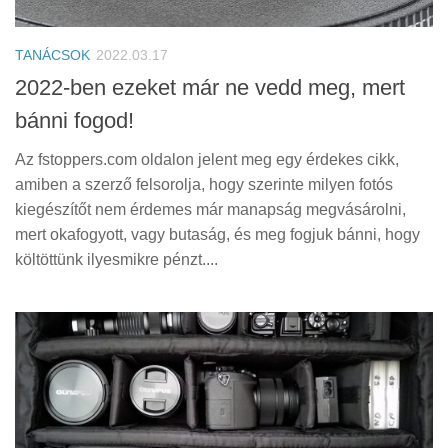
Tanácsok
Érdekességek
TANÁCSOK
2022.03.17
Helyszíni Riport
2022-ben ezeket már ne vedd meg, mert
bánni fogod!
E-BB
Az fstoppers.com oldalon jelent meg egy érdekes cikk,
amiben a szerző felsorolja, hogy szerinte milyen fotós
kiegészítőt nem érdemes már manapság megvásárolni,
mert okafogyott, vagy butaság, és meg fogjuk bánni, hogy
költöttünk ilyesmikre pénzt....