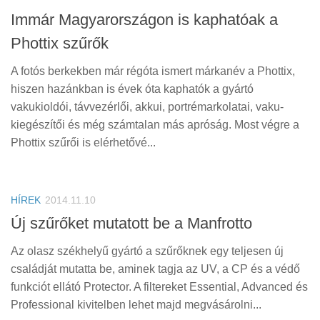
Immár Magyarországon is kaphatóak a
Phottix szűrők
A fotós berkekben már régóta ismert márkanév a Phottix,
hiszen hazánkban is évek óta kaphatók a gyártó
vakukioldói, távvezérlői, akkui, portrémarkolatai, vaku-
kiegészítői és még számtalan más apróság. Most végre a
Phottix szűrői is elérhetővé...
HÍREK
2014.11.10
Új szűrőket mutatott be a Manfrotto
Az olasz székhelyű gyártó a szűrőknek egy teljesen új
családját mutatta be, aminek tagja az UV, a CP és a védő
funkciót ellátó Protector. A filtereket Essential, Advanced és
Professional kivitelben lehet majd megvásárolni...