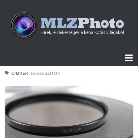
Hírek
CÍMKÉK:
KIEGÉSZÍTŐK
Pletykák
Cikkek
Szoftver
Firmware
Tudástár