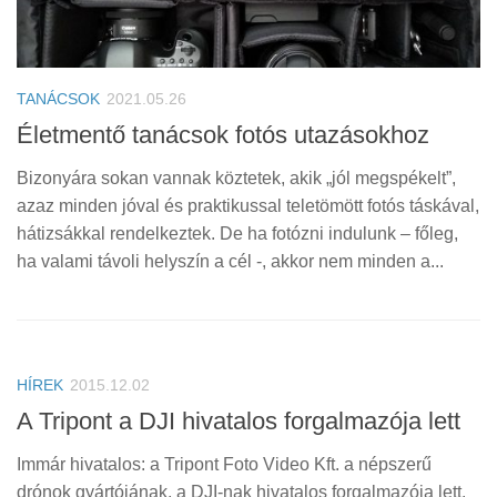
TANÁCSOK
2021.05.26
Életmentő tanácsok fotós utazásokhoz
Bizonyára sokan vannak köztetek, akik „jól megspékelt”,
azaz minden jóval és praktikussal teletömött fotós táskával,
hátizsákkal rendelkeztek. De ha fotózni indulunk – főleg,
ha valami távoli helyszín a cél -, akkor nem minden a...
HÍREK
2015.12.02
A Tripont a ‪‎DJI hivatalos forgalmazója lett
Immár hivatalos: a Tripont Foto Video Kft. a népszerű
drónok gyártójának, a DJI-nak hivatalos forgalmazója lett.