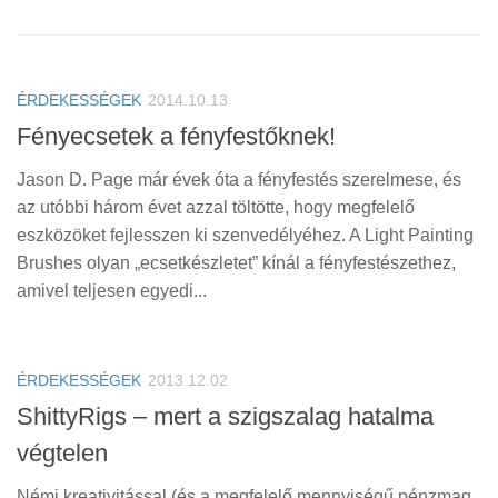
ÉRDEKESSÉGEK
2014.10.13
Fényecsetek a fényfestőknek!
Jason D. Page már évek óta a fényfestés szerelmese, és
az utóbbi három évet azzal töltötte, hogy megfelelő
eszközöket fejlesszen ki szenvedélyéhez. A Light Painting
Brushes olyan „ecsetkészletet” kínál a fényfestészethez,
amivel teljesen egyedi...
ÉRDEKESSÉGEK
2013.12.02
ShittyRigs – mert a szigszalag hatalma
végtelen
Némi kreativitással (és a megfelelő mennyiségű pénzmag