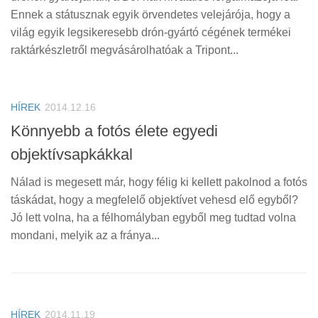
Ennek a státusznak egyik örvendetes velejárója, hogy a
világ egyik legsikeresebb ‪drón-gyártó cégének termékei
raktárkészletről megvásárolhatóak a Tripont...
HÍREK
2014.12.16
Könnyebb a fotós élete egyedi
objektívsapkákkal
Nálad is megesett már, hogy félig ki kellett pakolnod a fotós
táskádat, hogy a megfelelő objektívet vehesd elő egyből?
Jó lett volna, ha a félhomályban egyből meg tudtad volna
mondani, melyik az a fránya...
HÍREK
2014.11.19