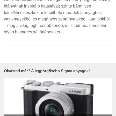
hiányának inspiráló hatásával) szinte bármilyen
fotós/filmes eszköztár kiépíthető maradék faanyagból,
vaslemezekből és magányos seprűnyelekből, karnisokból
– még a világ leghíresebb rendezői is tudnának mesélni
olyan hajmeresztő történeteket,...
Olvastad már? A legpörgősebb Sigma anyagok!