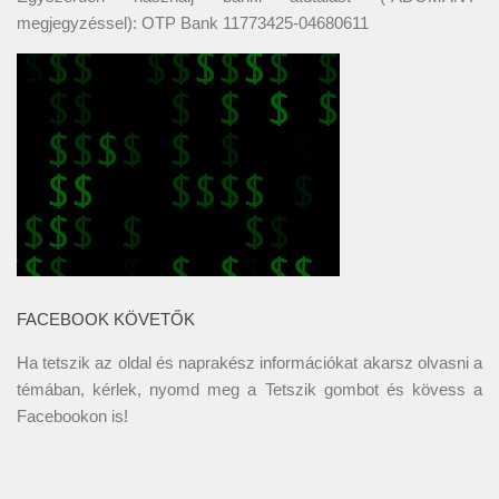
megjegyzéssel): OTP Bank 11773425-04680611
FACEBOOK KÖVETŐK
Ha tetszik az oldal és naprakész információkat akarsz olvasni a
témában, kérlek, nyomd meg a Tetszik gombot és kövess a
Facebookon
is!