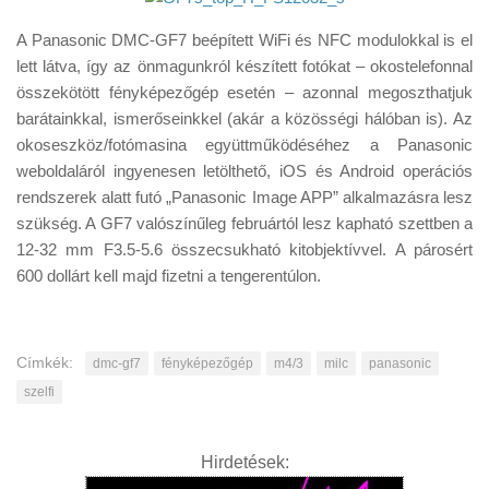
A Panasonic DMC-GF7 beépített WiFi és NFC modulokkal is el
lett látva, így az önmagunkról készített fotókat – okostelefonnal
összekötött fényképezőgép esetén – azonnal megoszthatjuk
barátainkkal, ismerőseinkkel (akár a közösségi hálóban is). Az
okoseszköz/fotómasina együttműködéséhez a Panasonic
weboldaláról ingyenesen letölthető, iOS és Android operációs
rendszerek alatt futó „Panasonic Image APP” alkalmazásra lesz
szükség. A GF7 valószínűleg februártól lesz kapható szettben a
12-32 mm F3.5-5.6 összecsukható kitobjektívvel. A párosért
600 dollárt kell majd fizetni a tengerentúlon.
Címkék:
dmc-gf7
fényképezőgép
m4/3
milc
panasonic
szelfi
Hirdetések: