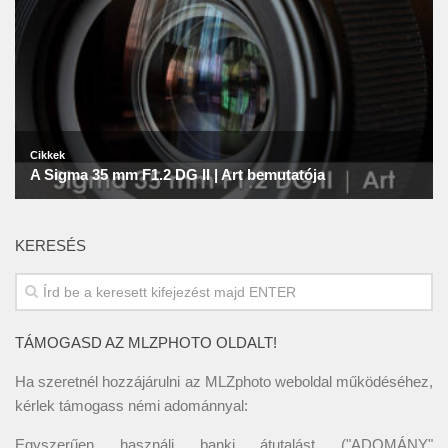
KERESÉS
TÁMOGASD AZ MLZPHOTO OLDALT!
Ha szeretnél hozzájárulni az MLZphoto weboldal működéséhez,
kérlek támogass némi adománnyal:
Egyszerűen használj banki átutalást ("ADOMÁNY"