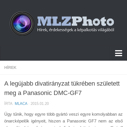
Hírek
HÍREK
Pletykák
A legújabb divatirányzat tükrében született
Cikkek
meg a Panasonic DMC-GF7
Szoftver
ÍRTA:
MLACA
· 2015.01.20
Firmware
Úgy tűnik, hogy egyre több gyártó veszi egyre komolyabban az
Tudástár
önarcképelők igényeit, hiszen a Panasonic GF7 nem az első