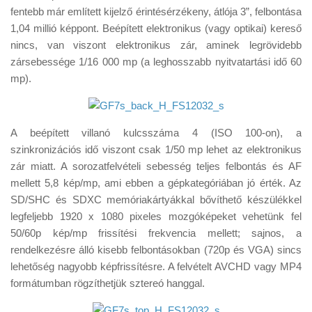
fentebb már említett kijelző érintésérzékeny, átlója 3”, felbontása
1,04 millió képpont. Beépített elektronikus (vagy optikai) kereső
nincs, van viszont elektronikus zár, aminek legrövidebb
zársebessége 1/16 000 mp (a leghosszabb nyitvatartási idő 60
mp).
A beépített villanó kulcsszáma 4 (ISO 100-on), a
szinkronizációs idő viszont csak 1/50 mp lehet az elektronikus
zár miatt. A sorozatfelvételi sebesség teljes felbontás és AF
mellett 5,8 kép/mp, ami ebben a gépkategóriában jó érték. Az
SD/SHC és SDXC memóriakártyákkal bővíthető készülékkel
legfeljebb 1920 x 1080 pixeles mozgóképeket vehetünk fel
50/60p kép/mp frissítési frekvencia mellett; sajnos, a
rendelkezésre álló kisebb felbontásokban (720p és VGA) sincs
lehetőség nagyobb képfrissítésre. A felvételt AVCHD vagy MP4
formátumban rögzíthetjük sztereó hanggal.