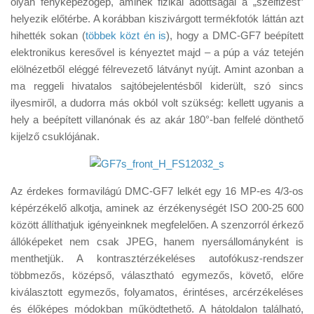
olyan fényképezőgép, aminek fizikai adottságai a „szelfizést”
Tanácsok
helyezik előtérbe. A korábban kiszivárgott termékfotók láttán azt
Érdekességek
hihették sokan (
többek közt én is
), hogy a DMC-GF7 beépített
elektronikus keresővel is kényeztet majd – a púp a váz tetején
Helyszíni Riport
elölnézetből eléggé félrevezető látványt nyújt. Amint azonban a
E-BB
ma reggeli hivatalos sajtóbejelentésből kiderült, szó sincs
ilyesmiről, a dudorra más okból volt szükség: kellett ugyanis a
hely a beépített villanónak és az akár 180°-ban felfelé dönthető
kijelző csuklójának.
Az érdekes formavilágú DMC-GF7 lelkét egy 16 MP-es 4/3-os
képérzékelő alkotja, aminek az érzékenységét ISO 200-25 600
között állíthatjuk igényeinknek megfelelően. A szenzorról érkező
állóképeket nem csak JPEG, hanem nyersállományként is
menthetjük. A kontrasztérzékeléses autofókusz-rendszer
többmezős, középső, választható egymezős, követő, előre
kiválasztott egymezős, folyamatos, érintéses, arcérzékeléses
és élőképes módokban működtethető. A hátoldalon található,