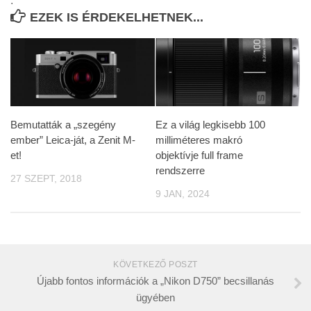
.
EZEK IS ÉRDEKELHETNEK...
Bemutatták a „szegény
Ez a világ legkisebb 100
ember” Leica-ját, a Zenit M-
milliméteres makró
et!
objektívje full frame
rendszerre
27 SZEPT, 2018
9 JAN, 2024
KÖVETKEZŐ POSZT
Újabb fontos információk a „Nikon D750” becsillanás
ügyében