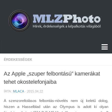
Hírek
ÉRDEKESSÉGEK
Pletykák
Az Apple „szuper felbontású” kamerákat
Cikkek
tehet okostelefonjaiba
Szoftver
ÍRTA:
MLACA
· 2015.04.22
Firmware
A szenzoreltolásos felbontás-növelés nem új keletű dolog,
Tudástár
hiszen a Hasselblad után az Olympus is adott ki olyan