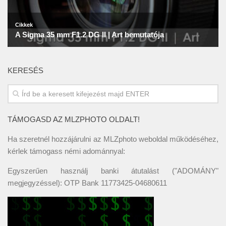
KERESÉS
TÁMOGASD AZ MLZPHOTO OLDALT!
Ha szeretnél hozzájárulni az MLZphoto weboldal működéséhez,
kérlek támogass némi adománnyal:
Egyszerűen használj banki átutalást ("ADOMÁNY"
megjegyzéssel): OTP Bank 11773425-04680611