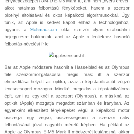
fényképezőgépet (OM-D E-M5 Mark II), ami nem „nyers erővel”
Tanácsok
alkot hatalmas felbontású fényképeket, hanem a szenzor
Érdekességek
pixelnyi eltolásával és okos képalkotó algoritmusokkal. Úgy
tűnik, az Apple is kedvet kapott ehhez a technológiához,
Helyszíni Riport
ugyanis a
9to5mac.com
oldal szerzői olyan szabadalmi
E-BB
bejegyzésre bukkantak, ahol az Apple a fentiekhez hasonló
felbontás-növelést ír le.
Bár az Apple módszere hasonlít a Hasselblad és az Olympus
féle szenzormozgatásosra, mégis más: itt a szenzor
elmozdítása helyett az optika, azaz a képstabilizációt végző
lencsecsoport mozogna. Mindkét megoldás a képstabilizátorra
épít, ami az egyiknél a szenzort (Olympus), a másiknál az
optikát (Apple) mozgatja megadott számban és irányban. Az
egyenként elkészített fényképeket végül a képalkotó motor
összegzi egy végső, összességében a szenzor natív
felbontásánál jóval nagyobb méretű képben. Ha például az
Apple az Olympus E-M5 Mark II módszerét leutánozná, akkor