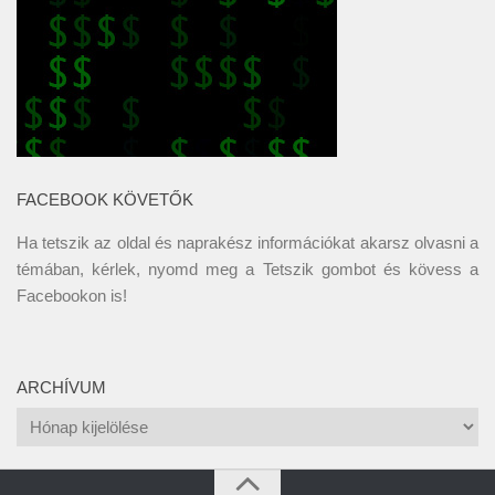
FACEBOOK KÖVETŐK
Ha tetszik az oldal és naprakész információkat akarsz olvasni a
témában, kérlek, nyomd meg a Tetszik gombot és kövess a
Facebookon
is!
ARCHÍVUM
Archívum