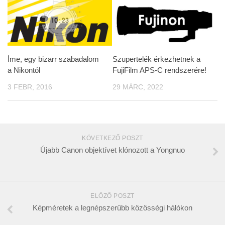
Íme, egy bizarr szabadalom
Szupertelék érkezhetnek a
a Nikontól
FujiFilm APS-C rendszerére!
3 FEBR, 2016
29 MÁRC, 2022
KÖVETKEZŐ POSZT
Újabb Canon objektívet klónozott a Yongnuo
ELŐZŐ POSZT
Képméretek a legnépszerűbb közösségi hálókon