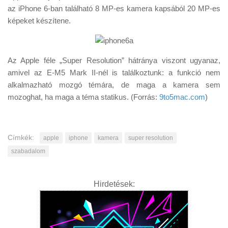
az iPhone 6-ban található 8 MP-es kamera kapsából 20 MP-es
képeket készítene.
Az Apple féle „Super Resolution” hátránya viszont ugyanaz,
amivel az E-M5 Mark II-nél is találkoztunk: a funkció nem
alkalmazható mozgó témára, de maga a kamera sem
mozoghat, ha maga a téma statikus. (Forrás:
9to5mac.com
)
Címkék:
apple
iphone
kamera
super resolution
szabadalom
Hirdetések: