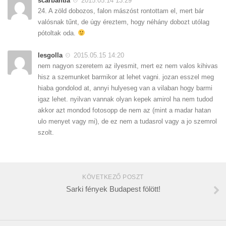
scarbantia
2015.05.14 13:29
24. A zöld dobozos, falon mászóst rontottam el, mert bár
valósnak tűnt, de úgy éreztem, hogy néhány dobozt utólag
pótoltak oda.
lesgolla
2015.05.15 14:20
nem nagyon szeretem az ilyesmit, mert ez nem valos kihivas
hisz a szemunket barmikor at lehet vagni. jozan esszel meg
hiaba gondolod at, annyi hulyeseg van a vilaban hogy barmi
igaz lehet. nyilvan vannak olyan kepek amirol ha nem tudod
akkor azt mondod fotosopp de nem az (mint a madar hatan
ulo menyet vagy mi), de ez nem a tudasrol vagy a jo szemrol
szolt.
KÖVETKEZŐ POSZT
Sarki fények Budapest fölött!