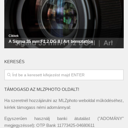
KERESÉS
TÁMOGASD AZ MLZPHOTO OLDALT!
Ha szeretnél hozzájárulni az MLZphoto weboldal működéséhez,
kérlek támogass némi adománnyal:
Egyszerűen használj banki átutalást ("ADOMÁNY"
megjegyzéssel): OTP Bank 11773425-04680611