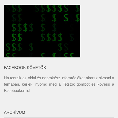
FACEBOOK KÖVETŐK
Ha tetszik az oldal és naprakész információkat akarsz olvasni a
témában, kérlek, nyomd meg a Tetszik gombot és kövess a
Facebookon
is!
ARCHÍVUM