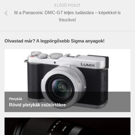
ELŐZŐ POSZT
Itt a Panasonic DMC-G7 teljes tudástára – képekkel is
frissítve!
Olvastad már? A legpörgősebb Sigma anyagok!