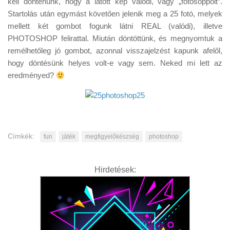
kell döntenünk, hogy a látott kép valódi, vagy „fotosoppolt”.
Tanácsok
Startolás után egymást követően jelenik meg a 25 fotó, melyek
Érdekességek
mellett két gombot fogunk látni REAL (valódi), illetve
PHOTOSHOP felirattal. Miután döntöttünk, és megnyomtuk a
Helyszíni Riport
remélhetőleg jó gombot, azonnal visszajelzést kapunk afelől,
E-BB
hogy döntésünk helyes volt-e vagy sem. Neked mi lett az
eredményed?
Címkék:
fun
játék
megfigyelőkészség
photoshop
Hirdetések: