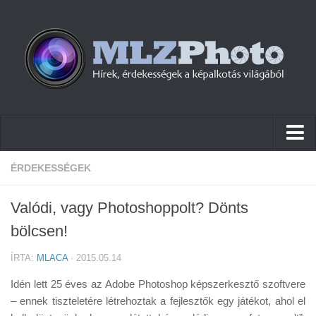
Hírek
ÉRDEKESSÉGEK
Pletykák
Valódi, vagy Photoshoppolt? Dönts
Cikkek
bölcsen!
Szoftver
ÍRTA:
MLACA
· 2015.05.14
Firmware
Idén lett 25 éves az Adobe Photoshop képszerkesztő szoftvere
Tudástár
– ennek tiszteletére létrehoztak a fejlesztők egy játékot, ahol el