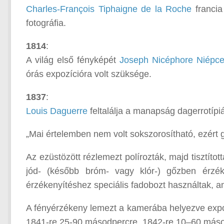
Charles-François Tiphaigne de la Roche
francia
fotográfia.
1814
:
A világ első fényképét
Joseph Nicéphore Niépc
órás expozícióra volt szüksége.
1837
:
Louis Daguerre
feltalálja a manapság dagerrotípiá
„Mai értelemben nem volt sokszorosítható, ezért
Az ezüstözött rézlemezt polírozták, majd tisztíto
jód- (később bróm- vagy klór-) gőzben érzék
érzékenyítéshez speciális fadobozt használtak, a
A fényérzékeny lemezt a kamerába helyezve exponá
1841-re 25-90 másodpercre, 1842-re 10–60 máso