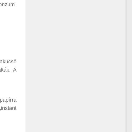
konzum-
vakucső
lták. A
 papírra
instant