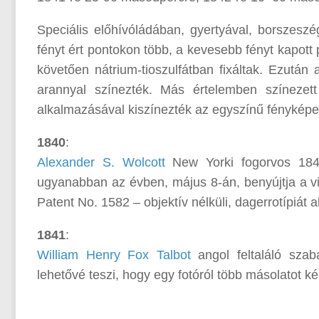
Speciális előhívóládában, gyertyával, borszeszé
fényt ért pontokon több, a kevesebb fényt kapot
követően nátrium-tioszulfátban fixáltak. Ezután 
arannyal színezték. Más értelemben színezett d
alkalmazásával kiszínezték az egyszínű fényképet
1840
:
Alexander S. Wolcott
New Yorki fogorvos 1840 
ugyanabban az évben, május 8-án, benyújtja a vi
Patent No. 1582 – objektív nélküli, dagerrotípiát
1841
:
William Henry Fox Talbot
angol feltaláló szaba
lehetővé teszi, hogy egy fotóról több másolatot ké