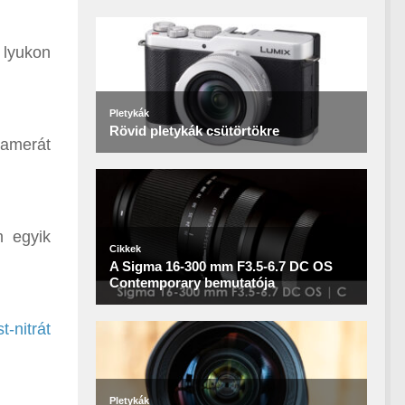
 lyukon
kamerát
m egyik
t-nitrát