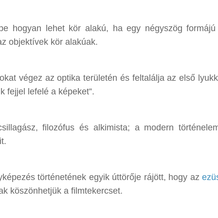
képe hogyan lehet kör alakú, ha egy négyszög formájú
az objektívek kör alakúak.
kat végez az optika területén és feltalálja az első lyuk
fejjel lefelé a képeket”.
sillagász, filozófus és alkimista; a modern történele
t.
yképezés történetének egyik úttörője rájött, hogy az
ezüs
ak köszönhetjük a filmtekercset.