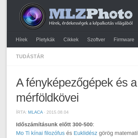
Hírek
Pletykák
Cikkek
Szoftver
Firmware
TUDÁSTÁR
A fényképezőgépek és a 
mérföldkövei
ÍRTA:
MLACA
· 2015.08.04
Időszámításunk előtt 300-500
:
Mo Ti kínai filozófus
és
Euklidész
görög matematiku