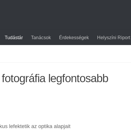
Tudástár
Tanácsok
Érdekességek
Helyszíni Riport
fotográfia legfontosabb
s lefektetik az optika alapjait