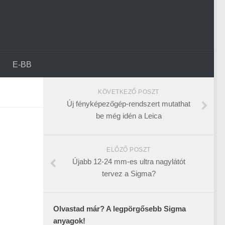
E-BB
KÖVETKEZŐ POSZT
Új fényképezőgép-rendszert mutathat
be még idén a Leica
ELŐZŐ POSZT
Újabb 12-24 mm-es ultra nagylátót
tervez a Sigma?
Olvastad már? A legpörgősebb Sigma
anyagok!