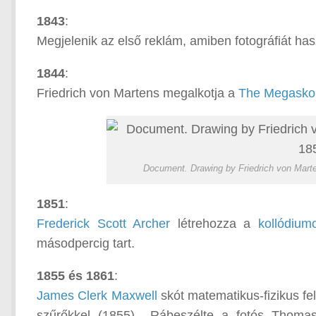
1843
:
Megjelenik az első reklám, amiben fotográfiát has
1844
:
Friedrich von Martens megalkotja a
The Megasko
Document. Drawing by Friedrich von Mar
1851
:
Frederick Scott Archer
létrehozza a
kollódiumo
másodpercig tart.
1855 és 1861
:
James Clerk Maxwell
skót matematikus-fizikus fel
szűrőkkel (1855). „Rábeszélte a fotós Thomas