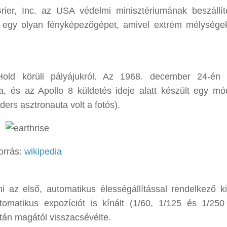
er, Inc. az USA védelmi minisztériumának beszállít
 egy olyan fényképezőgépet, amivel extrém mélysége
old körüli pályájukról. Az 1968. december 24-én 
a, és az Apollo 8 küldetés ideje alatt készült egy mód
rs asztronauta volt a fotós).
orrás:
wikipedia
az első, automatikus élességállítással rendelkező ki
tomatikus expozíciót is kínált (1/60, 1/125 és 1/25
 után magától visszacsévélte.