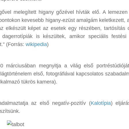
gővel melegített higany gőzével hívták elő. A lemezen
t pontokon kevesebb higany-ezüst amalgám keletkezett, a
az elkészült képet az esetek egy részében, tartósítás c
agerrotípiák is készültek, amikor speciális festési 
.” (Forrás:
wikipedia
)
márciusában megnyitja a világ első portréstúdiójá
lágtörténelem első, fotográfiával kapcsolatos szabadal
 alkalmazó tükrös kamera).
dalmaztatja az első negatív-pozitív (
Kalotípia
) eljár
szítsünk.