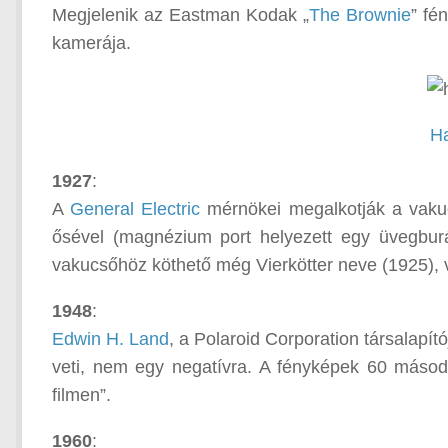
Megjelenik az Eastman Kodak „
The Brownie
” fé
kamerája.
H
1927
:
A
General Electric
mérnökei megalkotják a vakuc
ősével (magnézium port helyezett egy üvegburá
vakucsőhöz köthető még Vierkötter neve (1925), 
1948
:
Edwin H. Land
, a Polaroid Corporation társalapít
veti, nem egy negatívra. A fényképek 60 másodper
filmen”.
1960
: