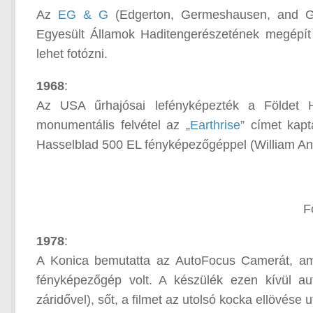
Az
EG & G
(Edgerton, Germeshausen, and Gri
Egyesült Államok Haditengerészetének megépít
lehet fotózni.
1968
:
Az USA űrhajósai lefényképezték a Földet H
monumentális felvétel az „
Earthrise
” címet kapt
Hasselblad 500 EL fényképezőgéppel (William Ande
F
1978
:
A Konica bemutatta az AutoFocus Camerát, ami 
fényképezőgép volt. A készülék ezen kívül au
záridővel), sőt, a filmet az utolsó kocka ellövése