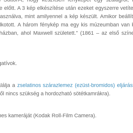
előtt. A 3 kép elkészítése után ezeket egyszerre vetítet
asználva, mint amilyennel a kép készült. Amikor beállít
lkotott. A három fénykép ma egy kis múzeumban van ki
házban, ahol Maxwell született.” (1861 – az első színe
gatívok.
alálja a
zselatinos szárazlemez (ezüst-bromidos) eljárás
től nincs szükség a hordozható sötétkamrákra).
lmes kameráját (Kodak Roll-Film Camera).