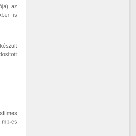
ója) az
kben is
készült
osított
sfilmes
0 mp-es