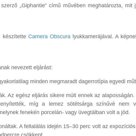
 szerző „Giphantie” című művében meghatározta, mit j
e
készítette
Camera Obscura
lyukkamerájával. A képne
nak nevezett eljárást:
 gyakorlatilag minden megmaradt dagerrotípia egyedi műt
tták. Az egész eljárás sikere múlt ennek az alaposságán.
enyítették, míg a lemez sötétsárga színűvé nem v
melynek fenekén porcelán- vagy üvegtálban volt a jód.
ltak. A feltalálás idején 15–30 perc volt az expozíciós 
dpercre csökkent.