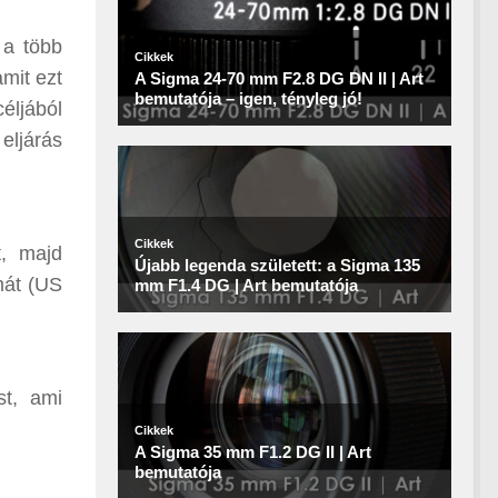
 a több
mit ezt
éljából
eljárás
t, majd
mát (US
ást, ami