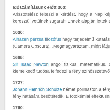
Időszámításunk előtt 300
:
Arisztotelész felteszi a kérdést, hogy a Nap 
keresztül vetülnek sugarai? Ennek alapján lettek 
1000
:
Alhazen perzsa filozófus
nagy terjedelmű kutatáso
(Camera Obscura). „Megmagyaráztam, miért látjuk 
1665
:
Sir Isaac Newton
angol fizikus, matematikus, c
kiemelkedő tudósa felfedezi a fény színösszetevői
1727
:
Johann Heinrich Schulze
német polihisztor, a fén
fény hatására besötétedik. E fotokémiai effektusn
1760
: