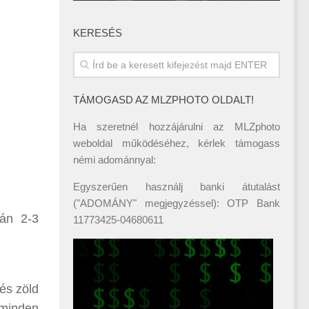
KERESÉS
TÁMOGASD AZ MLZPHOTO OLDALT!
Ha szeretnél hozzájárulni az MLZphoto
weboldal működéséhez, kérlek támogass
némi adománnyal:
Egyszerűen használj banki átutalást
("ADOMÁNY" megjegyzéssel): OTP Bank
pán 2-3
11773425-04680611
 és zöld
 minden