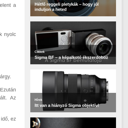
elent a
k nyolc
árgy.
 Ezután
ált. Az
idő, ez