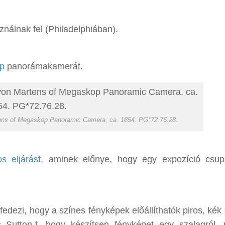
ználnak fel (Philadelphiában).
p
panorámakamerát.
tens of Megaskop Panoramic Camera, ca. 1854. PG*72.76.28.
s eljárást
, aminek előnye, hogy egy expozíció csu
fedezi, hogy a színes fényképek előállíthatók piros, kék
 Sutton-t, hogy készítsen fényképet egy szalagról,