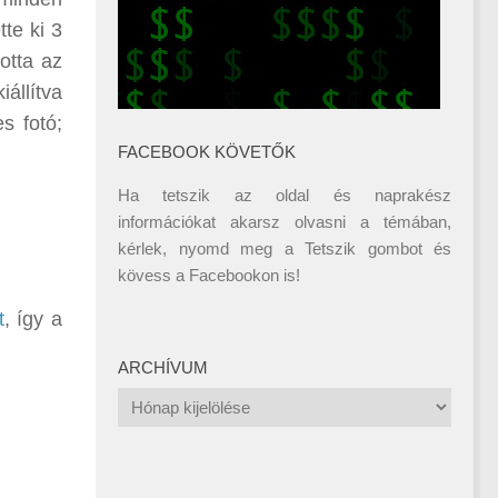
te ki 3
otta az
állítva
s fotó;
FACEBOOK KÖVETŐK
Ha tetszik az oldal és naprakész
információkat akarsz olvasni a témában,
kérlek, nyomd meg a Tetszik gombot és
kövess a
Facebookon
is!
t
, így a
ARCHÍVUM
Archívum