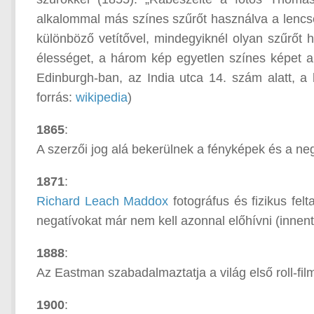
alkalommal más színes szűrőt használva a lencse 
különböző vetítővel, mindegyiknél olyan szűrőt h
élességet, a három kép egyetlen színes képet a
Edinburgh-ban, az India utca 14. szám alatt, a 
forrás:
wikipedia
)
1865
:
A szerzői jog alá bekerülnek a fényképek és a ne
1871
:
Richard Leach Maddox
fotográfus és fizikus felt
negatívokat már nem kell azonnal előhívni (innen
1888
:
Az Eastman szabadalmaztatja a világ első roll-fi
1900
: