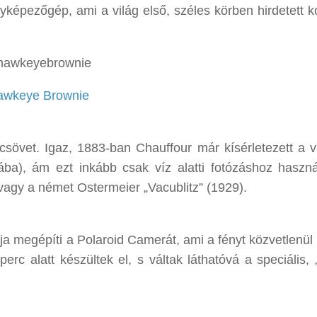
nyképezőgép, ami a világ első, széles körben hirdetett 
awkeye Brownie
sövet. Igaz, 1883-ban Chauffour már kísérletezett a 
ba), ám ezt inkább csak víz alatti fotózáshoz haszná
vagy a német Ostermeier „Vacublitz” (1929).
ója megépíti a Polaroid Camerát, ami a fényt közvetlenül
c alatt készültek el, s váltak láthatóvá a speciális, „