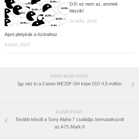
DJI: ez nem az, aminek
látszik!
24 MÁJ, 2018
Apró pletykák a tízóraihoz
9 AUG, 2023
KÖVETKEZŐ POSZT
Így néz ki a Canon ME20F-SH képe ISO 4,5 millión
ELŐZŐ POSZT
Tovább bővült a Sony Alpha 7 családja: bemutatkozott
az A7S Mark II