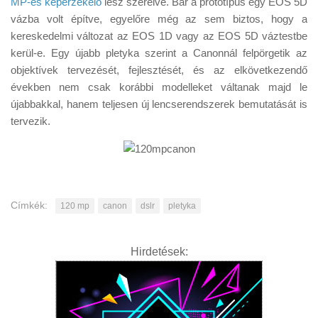
MP-es képérzékelő
lesz szerelve. Bár a prototípus egy EOS 5D
Tanácsok
vázba volt építve, egyelőre még az sem biztos, hogy a
Érdekességek
kereskedelmi változat az EOS 1D vagy az EOS 5D váztestbe
kerül-e. Egy újabb pletyka szerint a Canonnál felpörgetik az
Helyszíni Riport
objektívek tervezését, fejlesztését, és az elkövetkezendő
E-BB
években nem csak korábbi modelleket váltanak majd le
újabbakkal, hanem teljesen új lencserendszerek bemutatását is
tervezik.
Címkék:
120 mp
canon
dslr
pletyka
Hirdetések: