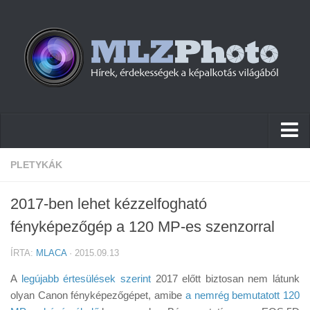
Hírek
PLETYKÁK
Pletykák
2017-ben lehet kézzelfogható
Cikkek
fényképezőgép a 120 MP-es szenzorral
Szoftver
ÍRTA:
MLACA
· 2015.09.13
Firmware
A
legújabb értesülések szerint
2017 előtt biztosan nem látunk
Tudástár
olyan Canon fényképezőgépet, amibe
a nemrég bemutatott 120