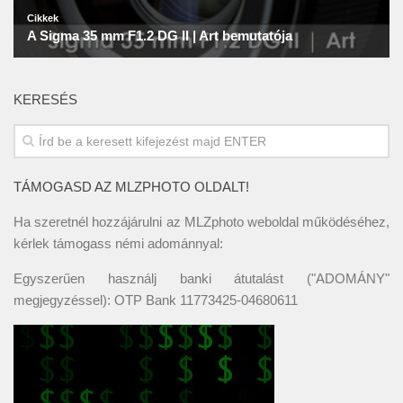
KERESÉS
TÁMOGASD AZ MLZPHOTO OLDALT!
Ha szeretnél hozzájárulni az MLZphoto weboldal működéséhez,
kérlek támogass némi adománnyal:
Egyszerűen használj banki átutalást ("ADOMÁNY"
megjegyzéssel): OTP Bank 11773425-04680611