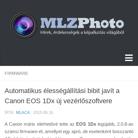
Hírek
FIRMWARE
Pletykák
Automatikus élességállítási bibit javít a
Cikkek
Canon EOS 1Dx új vezérlőszoftvere
Szoftver
ÍRTA:
MLACA
· 2015.09.16
Firmware
A Canon máris elérhetővé tette az
EOS 1Dx
legújabb, 2.0.8-as
Tudástár
számú firmware-ét, amellyel egy apró, de esetenként bosszantó