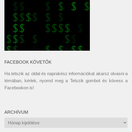
FACEBOOK KÖVETŐK
Ha tetszik az oldal és naprakész információkat akarsz olvasni a
témában, kérlek, nyomd meg a Tetszik gombot és kövess a
Facebookon
is!
ARCHÍVUM
Archívum