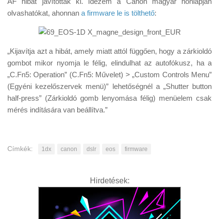
AF hibát javítottak ki. Idézem a Canon magyar honlapján
Tanácsok
olvashatókat, ahonnan
a firmware le is tölthető
:
Érdekességek
Helyszíni Riport
„Kijavítja azt a hibát, amely miatt attól függően, hogy a zárkioldó
E-BB
gombot mikor nyomja le félig, elindulhat az autofókusz, ha a
„C.Fn5: Operation” (C.Fn5: Művelet) > „Custom Controls Menu”
(Egyéni kezelőszervek menü)” lehetőségnél a „Shutter button
half-press” (Zárkioldó gomb lenyomása félig) menüelem csak
mérés indítására van beállítva.”
Címkék:
1dx
canon
dslr
eos
firmware
Hirdetések: