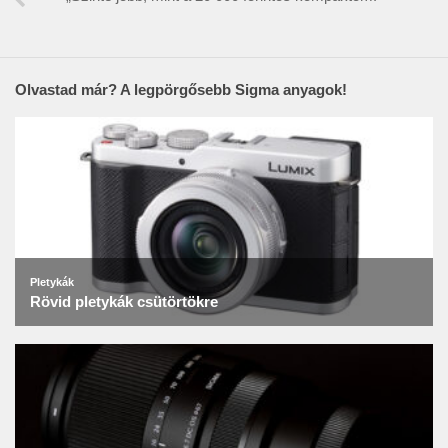
Olvastad már? A legpörgősebb Sigma anyagok!