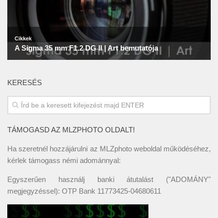
KERESÉS
TÁMOGASD AZ MLZPHOTO OLDALT!
Ha szeretnél hozzájárulni az MLZphoto weboldal működéséhez,
kérlek támogass némi adománnyal:
Egyszerűen használj banki átutalást ("ADOMÁNY"
megjegyzéssel): OTP Bank 11773425-04680611