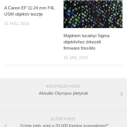
A Canon EF 11-24 mm F4L
USM objektív tesztje
31 MÁJ, 2015
Majdnem tucatnyi Sigma
objektívhez érkezett
firmware frissítés
25 JAN, 2022
KÖVETKEZŐ POSZT
Aktuális Olympus pletykák
ELŐZŐ POSZT
„Szinte jobb, mint a 20 000 forintos kompaktom!”