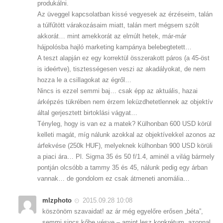
produkálni.
Az üveggel kapcsolatban kissé vegyesek az érzéseim, talán
a túlfűtött várakozásaim miatt, talán mert mégsem szólt
akkorát… mint amekkorát az elmúlt hetek, már-már
hájpolósba hajló marketing kampánya belebegtetett…
A teszt alapján ez egy korrektül összerakott páros (a 45-öst
is ideértve), tisztességesen veszi az akadályokat, de nem
hozza le a csillagokat az égről…
Nincs is ezzel semmi baj… csak épp az aktuális, hazai
árképzés tükrében nem érzem leküzdhetetlennek az objektív
által gerjesztett birtoklási vágyat…
Tényleg, hogy is van ez a matek? Külhonban 600 USD körül
kelleti magát, míg nálunk azokkal az objektívekkel azonos az
árfekvése (250k HUF), melyeknek külhonban 900 USD körüli
a piaci ára… Pl. Sigma 35 és 50 f/1.4, aminél a világ bármely
pontján olcsóbb a tammy 35 és 45, nálunk pedig egy árban
vannak… de gondolom ez csak átmeneti anomália…
mlzphoto
2015.09.28 10:08
köszönöm szavaidat! az ár még egyelőre erősen „béta”,
semmi sincs kőbe vésve – amint lesz konkrétum, azonnal