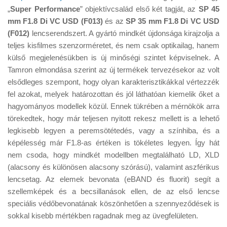
Tanácsok
„
Super Performance
” objektívcsalád első két tagját, az
SP 45
mm F1.8 Di VC USD (F013)
és az
SP 35 mm F1.8 Di VC USD
Érdekességek
(F012)
lencserendszert. A gyártó mindkét újdonsága kirajzolja a
Helyszíni Riport
teljes kisfilmes szenzorméretet, és nem csak optikailag, hanem
külső megjelenésükben is új minőségi szintet képviselnek. A
E-BB
Tamron elmondása szerint az új termékek tervezésekor az volt
elsődleges szempont, hogy olyan karakterisztikákkal vértezzék
fel azokat, melyek határozottan és jól láthatóan kiemelik őket a
hagyományos modellek közül. Ennek tükrében a mérnökök arra
törekedtek, hogy már teljesen nyitott rekesz mellett is a lehető
legkisebb legyen a peremsötétedés, vagy a színhiba, és a
képélesség már F1.8-as értéken is tökéletes legyen. Így hát
nem csoda, hogy mindkét modellben megtalálható LD, XLD
(alacsony és különösen alacsony szórású), valamint aszférikus
lencsetag. Az elemek bevonata (eBAND és fluorit) segít a
szellemképek és a becsillanások ellen, de az első lencse
speciális védőbevonatának köszönhetően a szennyeződések is
sokkal kisebb mértékben ragadnak meg az üvegfelületen.