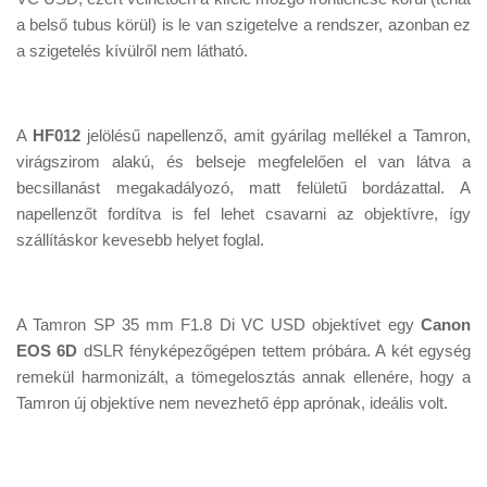
a belső tubus körül) is le van szigetelve a rendszer, azonban ez
a szigetelés kívülről nem látható.
A
HF012
jelölésű napellenző, amit gyárilag mellékel a Tamron,
virágszirom alakú, és belseje megfelelően el van látva a
becsillanást megakadályozó, matt felületű bordázattal. A
napellenzőt fordítva is fel lehet csavarni az objektívre, így
szállításkor kevesebb helyet foglal.
A Tamron SP 35 mm F1.8 Di VC USD objektívet egy
Canon
EOS 6D
dSLR fényképezőgépen tettem próbára. A két egység
remekül harmonizált, a tömegelosztás annak ellenére, hogy a
Tamron új objektíve nem nevezhető épp aprónak, ideális volt.