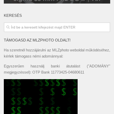
KERESÉS
TÁMOGASD AZ MLZPHOTO OLDALT!
Ha szeretnél hozzájárulni az MLZphoto weboldal működéséhez,
kérlek támogass némi adománnyal:
Egyszerűen használj banki átutalást ("ADOMÁNY"
megjegyzéssel): OTP Bank 11773425-04680611