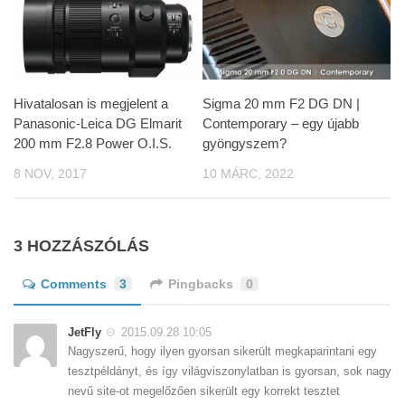
Hivatalosan is megjelent a
Sigma 20 mm F2 DG DN |
Panasonic-Leica DG Elmarit
Contemporary – egy újabb
200 mm F2.8 Power O.I.S.
gyöngyszem?
8 NOV, 2017
10 MÁRC, 2022
3 HOZZÁSZÓLÁS
Comments
3
Pingbacks
0
JetFly
2015.09.28 10:05
Nagyszerű, hogy ilyen gyorsan sikerült megkaparintani egy
tesztpéldányt, és így világviszonylatban is gyorsan, sok nagy
nevű site-ot megelőzően sikerült egy korrekt tesztet