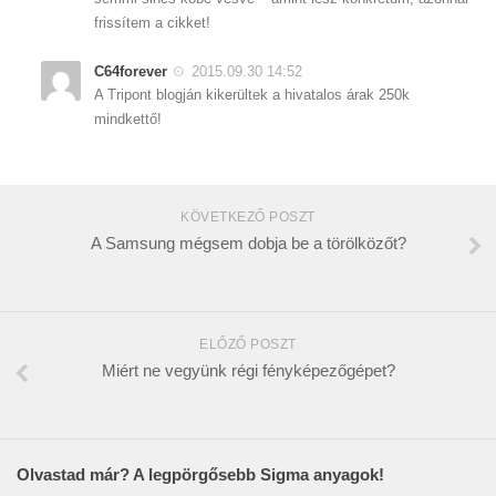
frissítem a cikket!
C64forever
2015.09.30 14:52
A Tripont blogján kikerültek a hivatalos árak 250k
mindkettő!
KÖVETKEZŐ POSZT
A Samsung mégsem dobja be a törölközőt?
ELŐZŐ POSZT
Miért ne vegyünk régi fényképezőgépet?
Olvastad már? A legpörgősebb Sigma anyagok!