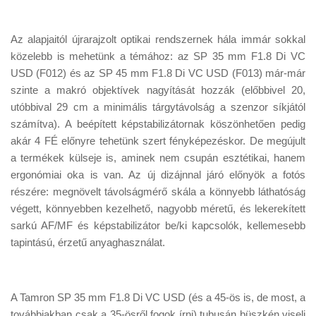
Az alapjaitól újrarajzolt optikai rendszernek hála immár sokkal
közelebb is mehetünk a témához: az SP 35 mm F1.8 Di VC
USD (F012) és az SP 45 mm F1.8 Di VC USD (F013) már-már
szinte a makró objektívek nagyítását hozzák (előbbivel 20,
utóbbival 29 cm a minimális tárgytávolság a szenzor síkjától
számítva). A beépített képstabilizátornak köszönhetően pedig
akár 4 FÉ előnyre tehetünk szert fényképezéskor. De megújult
a termékek külseje is, aminek nem csupán esztétikai, hanem
ergonómiai oka is van. Az új dizájnnal járó előnyök a fotós
részére: megnövelt távolságmérő skála a könnyebb láthatóság
végett, könnyebben kezelhető, nagyobb méretű, és lekerekített
sarkú AF/MF és képstabilizátor be/ki kapcsolók, kellemesebb
tapintású, érzetű anyaghasználat.
A Tamron SP 35 mm F1.8 Di VC USD (és a 45-ös is, de most, a
továbbiakban csak a 35-ösről fogok írni) tubusán büszkén viseli