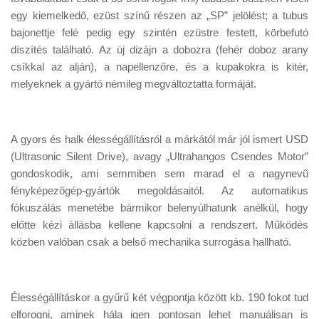
egy kiemelkedő, ezüst színű részen az „SP” jelölést; a tubus
bajonettje felé pedig egy szintén ezüstre festett, körbefutó
díszítés található. Az új dizájn a dobozra (fehér doboz arany
csíkkal az alján), a napellenzőre, és a kupakokra is kitér,
melyeknek a gyártó némileg megváltoztatta formáját.
A gyors és halk élességállításról a márkától már jól ismert USD
(Ultrasonic Silent Drive), avagy „Ultrahangos Csendes Motor”
gondoskodik, ami semmiben sem marad el a nagynevű
fényképezőgép-gyártók megoldásaitól. Az automatikus
fókuszálás menetébe bármikor belenyúlhatunk anélkül, hogy
előtte kézi állásba kellene kapcsolni a rendszert. Működés
közben valóban csak a belső mechanika surrogása hallható.
Élességállításkor a gyűrű két végpontja között kb. 190 fokot tud
elforogni, aminek hála igen pontosan lehet manuálisan is