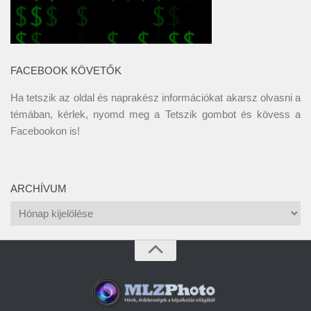
FACEBOOK KÖVETŐK
Ha tetszik az oldal és naprakész információkat akarsz olvasni a
témában, kérlek, nyomd meg a Tetszik gombot és kövess a
Facebookon
is!
ARCHÍVUM
Archívum