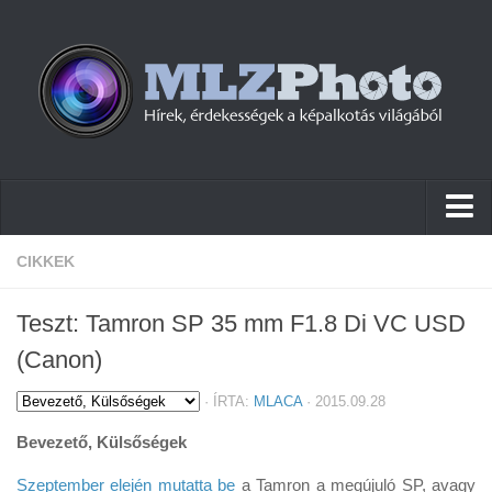
Hírek
CIKKEK
Pletykák
Teszt: Tamron SP 35 mm F1.8 Di VC USD
Cikkek
(Canon)
Szoftver
·
ÍRTA:
MLACA
· 2015.09.28
Firmware
Bevezető, Külsőségek
Tudástár
Szeptember elején mutatta be
a Tamron a megújuló SP, avagy