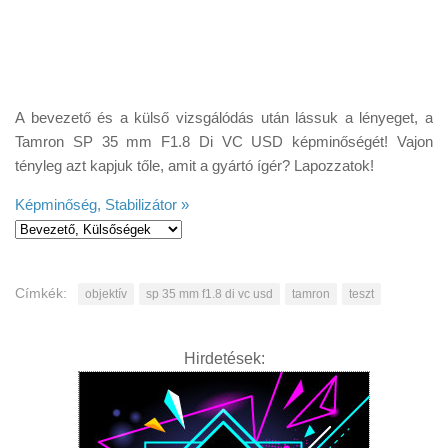
A bevezető és a külső vizsgálódás után lássuk a lényeget, a
Tamron SP 35 mm F1.8 Di VC USD képminőségét! Vajon
tényleg azt kapjuk tőle, amit a gyártó ígér? Lapozzatok!
Képminőség, Stabilizátor »
Címkék:
objektív
sp 35 mm f1.8 di vc usd
tamron
teszt
Hirdetések: