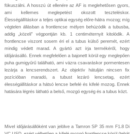
fókuszálni. A hosszú út ellenére az AF is meglehetősen gyors,
ami kellemes meglepetést okozott teszteléskor.
Élességállításkor a teljes optikai egység előre-hátra mozog; míg
végtelen állásban a frontlencse mélyen behúzódik a tubusba,
addig „közeli” végpontján kb. 1 centiméternyit kitolódik. A
frontlencse viszont sosem éri el a tubus külső peremét, ezért
mindig védett marad. A gyártó azt írja termékéről, hogy
időjárásálló. Ennek megfelelően a bajonett körül egy meglepően
puha gumigyűrű található, ami vázra csavaráskor pormentesen
lezárja a lencserendszert. Az objektív hátulján nincsen fix
pozícióban maradó, a tubust lezáró lencsetag, ezért
élességállításkor a hátsó lencse befelé és kifelé mozog. Ennek
hatására légrés látható a belső, mozgó egység és a tubus közt.
Mivel időjárásállóként van jelölve a Tamron SP 35 mm F1.8 Di
VC USD, ezért vélhetően a kifelé mozgó frontlencse körül (tehát