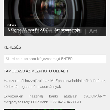
KERESÉS
TÁMOGASD AZ MLZPHOTO OLDALT!
Ha szeretnél hozzájárulni az MLZphoto weboldal működéséhez,
kérlek támogass némi adománnyal:
Egyszerűen használj banki átutalást ("ADOMÁNY"
megjegyzéssel): OTP Bank 11773425-04680611