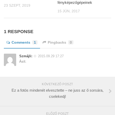
fényképezőgépeinek
23 SZEPT, 2019
15 JÚN, 2017
1 RESPONSE
Comments
1
Pingbacks
0
Szmájli:
2015.09.29 17:27
Ásít.
KÖVETKEZŐ POSZT
Ez a fotós mindenét elvesztette – ne juss az ő sorsára,
cselekedj!
ELŐZŐ POSZT