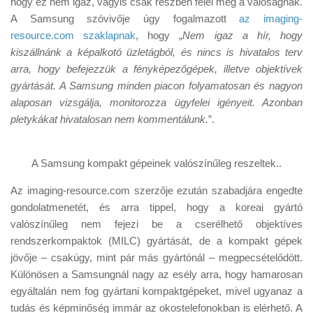
hogy ez nem igaz, vagyis csak részben felel meg a valóságnak.
Tanácsok
A Samsung szóvivője úgy fogalmazott
az imaging-
Érdekességek
resource.com szaklapnak
, hogy „
Nem igaz a hír, hogy
kiszállnánk a képalkotó üzletágból, és nincs is hivatalos terv
Helyszíni Riport
arra, hogy befejezzük a fényképezőgépek, illetve objektívek
E-BB
gyártását. A Samsung minden piacon folyamatosan és nagyon
alaposan vizsgálja, monitorozza ügyfelei igényeit. Azonban
pletykákat hivatalosan nem kommentálunk.
”.
A Samsung kompakt gépeinek valószínűleg reszeltek..
Az imaging-resource.com szerzője ezután szabadjára engedte
gondolatmenetét, és arra tippel, hogy a koreai gyártó
valószínűleg nem fejezi be a cserélhető objektíves
rendszerkompaktok (MILC) gyártását, de a kompakt gépek
jövője – csakúgy, mint pár más gyártónál – megpecsételődött.
Különösen a Samsungnál nagy az esély arra, hogy hamarosan
egyáltalán nem fog gyártani kompaktgépeket, mivel ugyanaz a
tudás és képminőség immár az okostelefonokban is elérhető. A