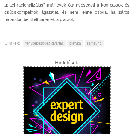
„piaci racionalizálás” már évek óta nyesegeti a kompaktok és
csúcskompaktok ágazatát, és nem lenne csoda, ha záros
határidőn belül eltűnnének a piacról.
Címkék:
fényképezőgép-gyártás
pletyka
samsung
Hirdetések: