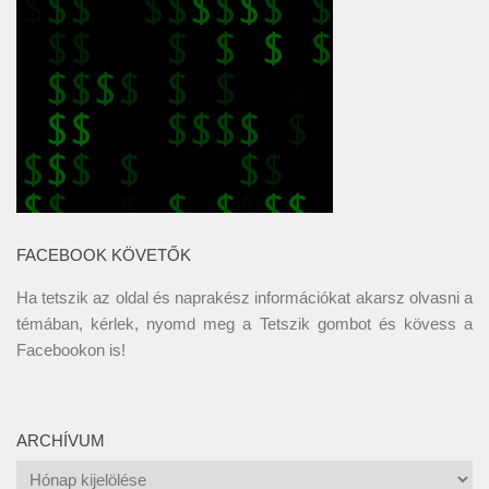
FACEBOOK KÖVETŐK
Ha tetszik az oldal és naprakész információkat akarsz olvasni a
témában, kérlek, nyomd meg a Tetszik gombot és kövess a
Facebookon
is!
ARCHÍVUM
Archívum