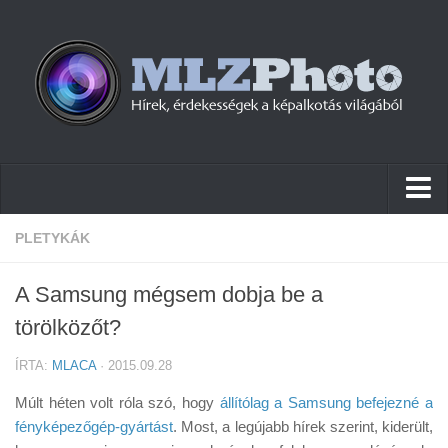
Hírek
PLETYKÁK
Pletykák
A Samsung mégsem dobja be a
Cikkek
törölközőt?
Szoftver
ÍRTA:
MLACA
· 2015.09.28
Firmware
Múlt héten volt róla szó, hogy
állítólag a Samsung befejezné a
Tudástár
fényképezőgép-gyártást
. Most, a legújabb hírek szerint, kiderült,