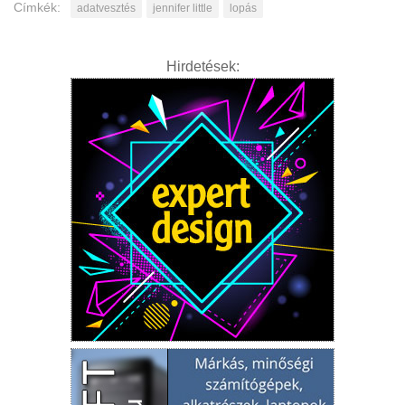
Címkék:
adatvesztés
jennifer little
lopás
Hirdetések: