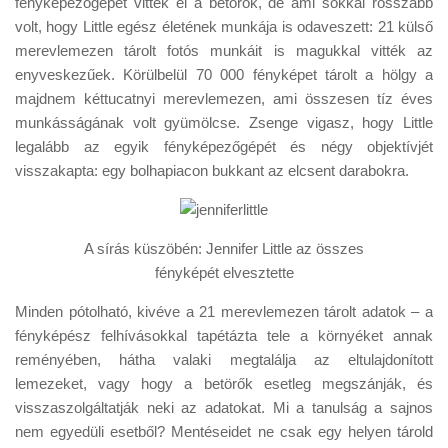
fényképezőgépet vittek el a betörők, de ami sokkal rosszabb
Tanácsok
volt, hogy Little egész életének munkája is odaveszett: 21 külső
Érdekességek
merevlemezen tárolt fotós munkáit is magukkal vitték az
enyveskezűek. Körülbelül 70 000 fényképet tárolt a hölgy a
Helyszíni Riport
majdnem kéttucatnyi merevlemezen, ami összesen tíz éves
E-BB
munkásságának volt gyümölcse. Zsenge vigasz, hogy Little
legalább az egyik fényképezőgépét és négy objektívjét
visszakapta: egy bolhapiacon bukkant az elcsent darabokra.
A sírás küszöbén: Jennifer Little az összes
fényképét elvesztette
Minden pótolható, kivéve a 21 merevlemezen tárolt adatok – a
fényképész felhívásokkal tapétázta tele a környéket annak
reményében, hátha valaki megtalálja az eltulajdonított
lemezeket, vagy hogy a betörők esetleg megszánják, és
visszaszolgáltatják neki az adatokat. Mi a tanulság a sajnos
nem egyedüli esetből? Mentéseidet ne csak egy helyen tárold