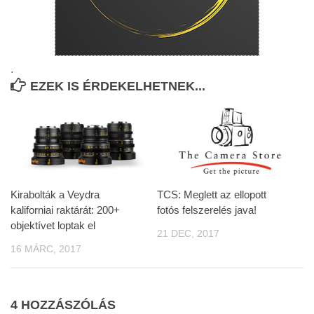
.
EZEK IS ÉRDEKELHETNEK...
Kirabolták a Veydra
TCS: Meglett az ellopott
kaliforniai raktárát: 200+
fotós felszerelés java!
objektívet loptak el
21 DEC, 2017
16 MÁRC, 2017
4 HOZZÁSZÓLÁS