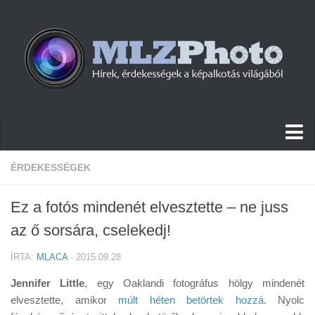
Hírek
ÉRDEKESSÉGEK
Pletykák
Ez a fotós mindenét elvesztette – ne juss
Cikkek
az ő sorsára, cselekedj!
Szoftver
ÍRTA:
MLACA
· 2015.09.28
Firmware
Jennifer Little
, egy Oaklandi fotográfus hölgy mindenét
Tudástár
elvesztette, amikor
múlt héten betörtek hozzá
. Nyolc