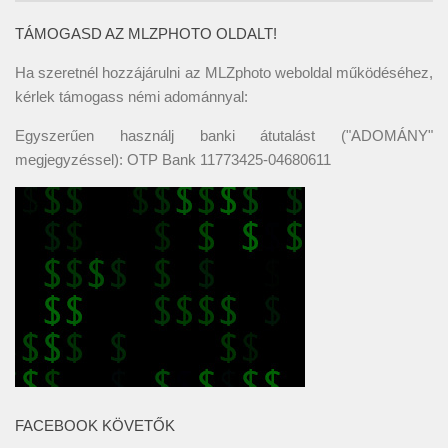
TÁMOGASD AZ MLZPHOTO OLDALT!
Ha szeretnél hozzájárulni az MLZphoto weboldal működéséhez,
kérlek támogass némi adománnyal:
Egyszerűen használj banki átutalást ("ADOMÁNY"
megjegyzéssel): OTP Bank 11773425-04680611
FACEBOOK KÖVETŐK