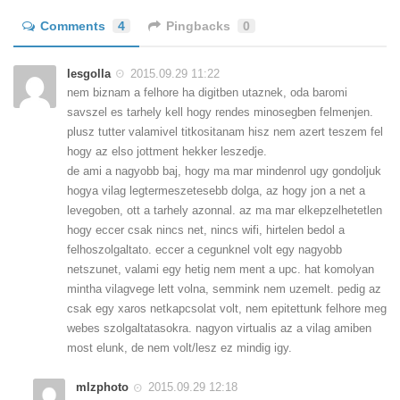
Comments
4
Pingbacks
0
lesgolla
2015.09.29 11:22
nem biznam a felhore ha digitben utaznek, oda baromi
savszel es tarhely kell hogy rendes minosegben felmenjen.
plusz tutter valamivel titkositanam hisz nem azert teszem fel
hogy az elso jottment hekker leszedje.
de ami a nagyobb baj, hogy ma mar mindenrol ugy gondoljuk
hogya vilag legtermeszetesebb dolga, az hogy jon a net a
levegoben, ott a tarhely azonnal. az ma mar elkepzelhetetlen
hogy eccer csak nincs net, nincs wifi, hirtelen bedol a
felhoszolgaltato. eccer a cegunknel volt egy nagyobb
netszunet, valami egy hetig nem ment a upc. hat komolyan
mintha vilagvege lett volna, semmink nem uzemelt. pedig az
csak egy xaros netkapcsolat volt, nem epitettunk felhore meg
webes szolgaltatasokra. nagyon virtualis az a vilag amiben
most elunk, de nem volt/lesz ez mindig igy.
mlzphoto
2015.09.29 12:18