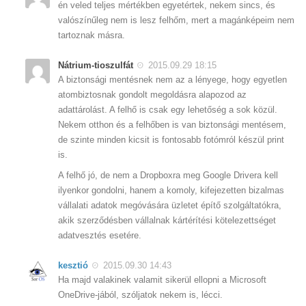
én veled teljes mértékben egyetértek, nekem sincs, és
valószínűleg nem is lesz felhőm, mert a magánképeim nem
tartoznak másra.
Nátrium-tioszulfát
2015.09.29 18:15
A biztonsági mentésnek nem az a lényege, hogy egyetlen
atombiztosnak gondolt megoldásra alapozod az
adattárolást. A felhő is csak egy lehetőség a sok közül.
Nekem otthon és a felhőben is van biztonsági mentésem,
de szinte minden kicsit is fontosabb fotómról készül print
is.
A felhő jó, de nem a Dropboxra meg Google Drivera kell
ilyenkor gondolni, hanem a komoly, kifejezetten bizalmas
vállalati adatok megóvására üzletet építő szolgáltatókra,
akik szerződésben vállalnak kártérítési kötelezettséget
adatvesztés esetére.
kesztió
2015.09.30 14:43
Ha majd valakinek valamit sikerül ellopni a Microsoft
OneDrive-jából, szóljatok nekem is, lécci.