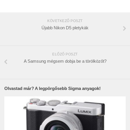
KÖVETKEZŐ POSZT
Újabb Nikon D5 pletykák
ELŐZŐ POSZT
A Samsung mégsem dobja be a törölközőt?
Olvastad már? A legpörgősebb Sigma anyagok!