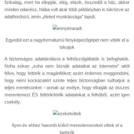
fizikailag, mert ha ellopják, elég, elázik, összedől a ház, akkor
minden odavész, hiába volt akár több példányban is tükrözve az
adathordozó, amin „életed munkássága” lapult.
Egyedül ezt a nagyformátumú fényképezőgépet nem vitték el a
tolvajok
A biztonságos adattárolásra a felhőszolgáltatók is befoghatók.
Noha sokan „soha nem bíznák adataikat az internetre” attól
félve, hogy feltörik a magánfiókot; azért érdemes meggondolni,
hogy némi kockázatért szinte teljes biztonságban tudhatjuk a
teljes mentésünket – annak az esélye, hogy ellopják az összes
merevlemezt ÉS feltörik/törlik adatainkat a felhőből, azért igen
csekély.
Ilyen és ehhez hasonló külső merevlemezeket vittek el a
betörők