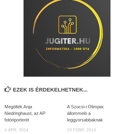
.
EZEK IS ÉRDEKELHETNEK...
Megölték Anja
A Szocsi-i Olimpia:
Niedringhaust, az AP
állommeló a
fotóriporterét
leggyorsabbaknak
4 ÁPR, 2014
19 FEBR, 2014