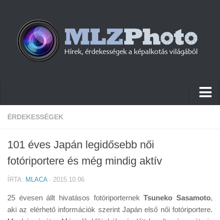
Hírek
ÉRDEKESSÉGEK
Pletykák
101 éves Japán legidősebb női
Cikkek
fotóriportere és még mindig aktív
Szoftver
ÍRTA:
MLACA
· 2015.10.06
Firmware
25 évesen állt hivatásos fotóriporternek
Tsuneko Sasamoto
,
Tudástár
aki az elérhető információk szerint Japán első női fotóriportere.