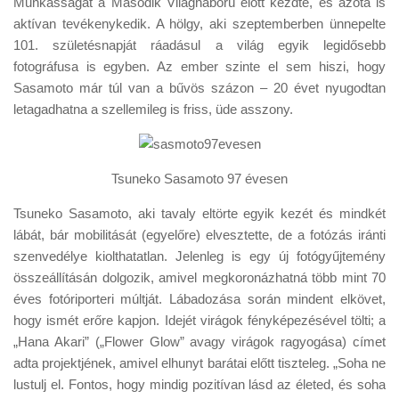
Munkásságát a Második Világháború előtt kezdte, és azóta is
Tanácsok
aktívan tevékenykedik. A hölgy, aki szeptemberben ünnepelte
Érdekességek
101. születésnapját ráadásul a világ egyik legidősebb
fotográfusa is egyben. Az ember szinte el sem hiszi, hogy
Helyszíni Riport
Sasamoto már túl van a bűvös százon – 20 évet nyugodtan
E-BB
letagadhatna a szellemileg is friss, üde asszony.
Tsuneko Sasamoto 97 évesen
Tsuneko Sasamoto, aki tavaly eltörte egyik kezét és mindkét
lábát, bár mobilitását (egyelőre) elvesztette, de a fotózás iránti
szenvedélye kiolthatatlan. Jelenleg is egy új fotógyűjtemény
összeállításán dolgozik, amivel megkoronázhatná több mint 70
éves fotóriporteri múltját. Lábadozása során mindent elkövet,
hogy ismét erőre kapjon. Idejét virágok fényképezésével tölti; a
„Hana Akari” („Flower Glow” avagy virágok ragyogása) címet
adta projektjének, amivel elhunyt barátai előtt tiszteleg. „Soha ne
lustulj el. Fontos, hogy mindig pozitívan lásd az életed, és soha