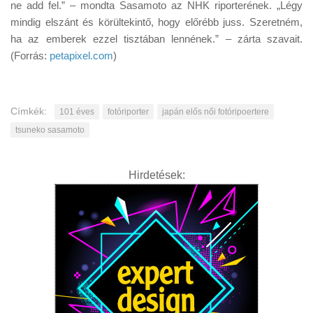
ne add fel.” – mondta Sasamoto az NHK riporterének. „Légy
mindig elszánt és körültekintő, hogy előrébb juss. Szeretném,
ha az emberek ezzel tisztában lennének.” – zárta szavait.
(Forrás:
petapixel.com
)
Címkék:
101 éves
fotóriporter
japán elős női fotóripoertere
tsuneko sasamoto
Hirdetések: