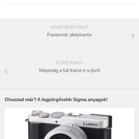
KÖVETKEZŐ POSZT
Panasonic pletykamix
ELŐZŐ POSZT
Márpedig a full frame-é a jövő!
Olvastad már? A legpörgősebb Sigma anyagok!