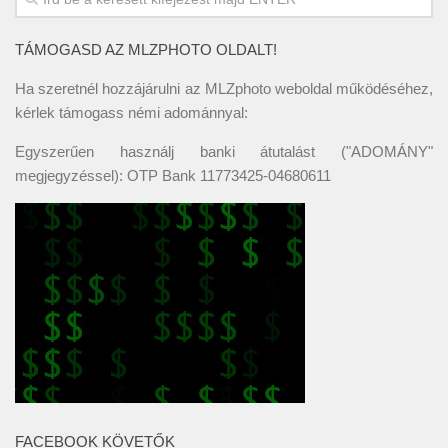
TÁMOGASD AZ MLZPHOTO OLDALT!
Ha szeretnél hozzájárulni az MLZphoto weboldal működéséhez,
kérlek támogass némi adománnyal:
Egyszerűen használj banki átutalást ("ADOMÁNY"
megjegyzéssel): OTP Bank 11773425-04680611
FACEBOOK KÖVETŐK